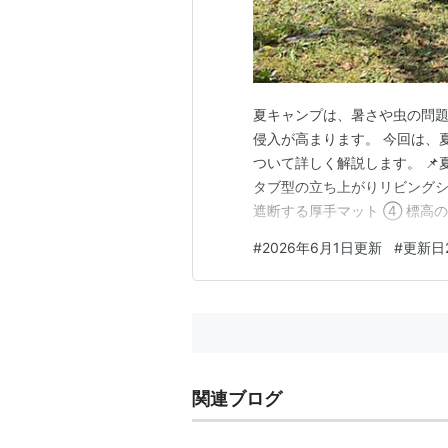
夏キャンプは、暑さや虫の問題
侵入が高まります。 今回は、
ついて詳しく解説します。 
タブ型の立ち上がりリビングシ
遮断する厚手マット ④ 標高
す。 実際に7月の高原キャン
#
2026年6月1日更新
#
更新日2
して過ごせました。 先に結論
シートと虫対策が必須です。地
関連ブログ