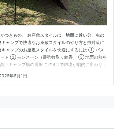
がつきもの。 お座敷スタイルは、地面に近い分、虫の
夏キャンプで快適なお座敷スタイルのやり方と虫対策に
夏キャンプのお座敷スタイルを快適にするには ① バス
ート ② モンスーン（最強蚊取り線香） ③ 地面の熱を
の高いキャンプ場の選択 この4つで環境が劇的に変わりま
プで使ったところ、虫の侵入はほぼゼロ、夜は快適で安心
026年6月1日
：夏キャンプのお座敷スタイルは、立ち上がりリビング
面の熱を防ぐマ…