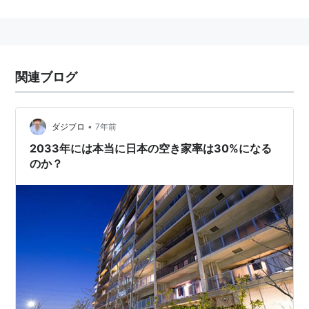
干支
丑年
関連語
関連ブログ
年号
•
ダジブロ
7年前
2033年には本当に日本の空き家率は30%になる
のか？