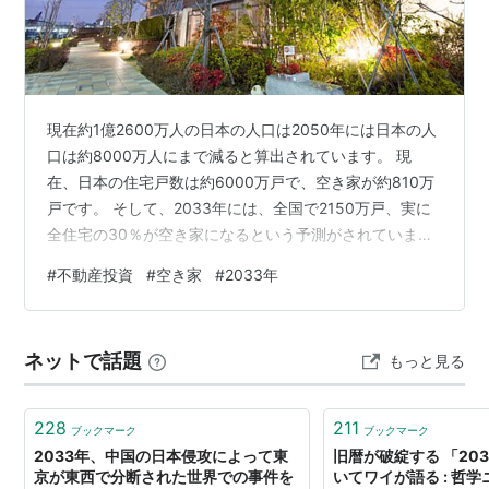
現在約1億2600万人の日本の人口は2050年には日本の人
口は約8000万人にまで減ると算出されています。 現
在、日本の住宅戸数は約6000万戸で、空き家が約810万
戸です。 そして、2033年には、全国で2150万戸、実に
全住宅の30％が空き家になるという予測がされていま
す。 果たして、2033年には本当に日本の空き家率は
#
不動産投資
#
空き家
#
2033年
30%になるのでしょうか？ 専門家はそう言っています
が、ダジリは不確定要素が多すぎて、現段階では何とも
言えないのが結論です。 1人暮らし世帯、2人家族世帯、
ネットで話題
もっと見る
3人家族世帯、4人家族世帯、老人世帯等の動向の将来ア
ナリストをしないと何とも言えません。 例えば、現在、
子供がいる3人…
228
211
ブックマーク
ブックマーク
2033年、中国の日本侵攻によって東
旧暦が破綻する 「20
京が東西で分断された世界での事件を
いてワイが語る : 哲学