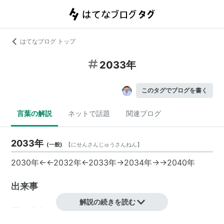
はてなブログ トップ
2033年
このタグでブログを書く
言葉の解説
ネットで話題
関連ブログ
2033年
(
一般
)
【
にせんさんじゅうさんねん
】
2030年
←←
2032年
←
2033年
→
2034年
→→
2040年
出来事
解説の続きを読む
フィクション