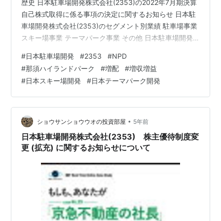
歴史 日本駐車場開発株式会社(2353)の2022年7月期決算
自己株式取得に係る事項の決定に関するお知らせ 日本駐
車場開発株式会社(2353)のセグメント別業績 駐車場事業
スキー場事業 テーマパーク事業 その他 日本駐車場開発
株式会社(2353)の業績予想 日本駐車場開発株式会社
#
日本駐車場開発
#
2353
#
NPD
(2353)の配当利回り 日本駐車場開発株式会社(2353)の株
#
那須ハイランドパーク
#
増配
#
増収増益
主優待 7月末株主への優待内容 1月末株主への優待内容
#
日本スキー場開発
#
日本テーマパーク開発
ブログをご覧頂き、ありがとうございます。日本駐車場
開発株式会社(2353)をご存じでしょうか？主に、日本各
地でビルやホテルの併設駐車場の…
•
ショウサンショウウオの投資部屋
5年前
日本駐車場開発株式会社(2353) 株主優待制度変
更 (拡充) に関するお知らせについて