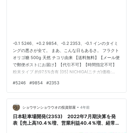
-0.1 5246、+0.2 9854、-0.2 2353、-0.1 インのタイミ
ングの悪さが全て。 まあ、こんな日もあるさ。 フラクト
オリゴ糖 500g 天然 チコリ由来 【送料無料】【メール便
で郵便ポストにお届け】【代引不可】【時間指定不可】
粉末タイプ 約97.5%含有 [05] NICHIGA(ニチガ)価格:
1390 円楽天で詳細を見る
#
5246
#
9854
#
2353
•
ショウサンショウウオの投資部屋
4年前
日本駐車場開発(2353) 2022年7月期決算を発
表【売上高10.4％増、営業利益40.4％増、経常利
益34.1％増、純利益33.8％増】