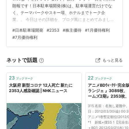
朗報です！日本駐車場開発(株)は、駐車場運営だけでな
く、テーマパークやスキー場、ホテルまでトーク企
業。。 今日はその詳細を、ブログ風にまとめてみまし
た。 これを読めば、株を買うかどうか迷っている方も、
#
日本駐車場開発
#
2353
#
株主優待
#
1月優待権利
思わず「欲しい！」となること間違いなしです💖 基本情
#
7月優待権利
報 銘柄：日本駐車場開発(株) 権利確定日：7月末日・1月
末日 単元株数：100株 特典の種類：娯楽・芸術、スポー
ツ、交通・旅行、宿泊、その他 1株検討（予想）：9円 株
ネットで話題
もっと見る
主優待のコンテンツ 日本駐車場開発の株主優待は、駐車
場割引から遊園…
23
22
ブックマーク
ブックマーク
大阪府 新型コロナ 12人死亡 新たに
アニメBDｳｨｰｸﾘｰ完
2353人感染確認 | NHKニュース
ランジェ 』3089枚
ームズ2期』2353枚
2巻』1655枚｜やらお
315 名前：名無し避難中。。
日：2012/03/30(金) 00:
アニメ1巻暫定順位(2012/04
*1 妖狐×僕SS 1【完全生
＋BD]: 2012/03/21(水)