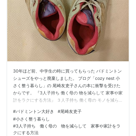
30年ほど前、中学生の時に買ってもらった バドミントン
シューズをやっと廃棄しました。 ブログ「cozy nest 小
さく整う暮らし」の 尾崎友吏子さんの本に衝撃を受けた
からです。 『3人子持ち 働く母の 物を減らして 家事や家
計をラクにする方法』 ３人子持ち 働く母の モノを減ら
して 家事や家計をラクにする方法 作者:尾崎 友吏子
#
バドミントン大好き
#
尾崎友吏子
KADOKAWA Amazon 尾崎さんの本は、別の本を以前読
#
小さく整う暮らし
んだことがあり、 ブログも拝読させていただいていま
#
3人子持ち 働く母の 物を減らして 家事や家計をラ
す。 物を減らすテーマの本を読み、 その都度、物を捨て
クにする方法