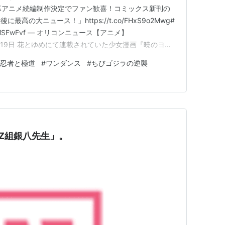
幕アニメ続編制作決定でファン歓喜！コミックス新刊の
高の大ニュース！」https://t.co/FHxS9o2Mwg#
/lw8MSFwFvf — オリコンニュース【アニメ】
025年12月19日 花とゆめにて連載されていた少女漫画『暁のヨ
最新号にてついに完結したとのこと。古代アジアモチーフ
忍者と極道
#
ワンダンス
#
ちびゴジラの逆襲
4年にはアニメ化されたことで…
Z組銀八先生」。