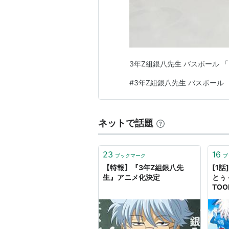
3年Z組銀八先生 バスボール 
#
3年Z組銀八先生 バスボール
ネットで話題
23
16
ブックマーク
ブ
【特報】『3年Z組銀八先
[1話
生』アニメ化決定
とぅ
TOO
沼裕
大崎