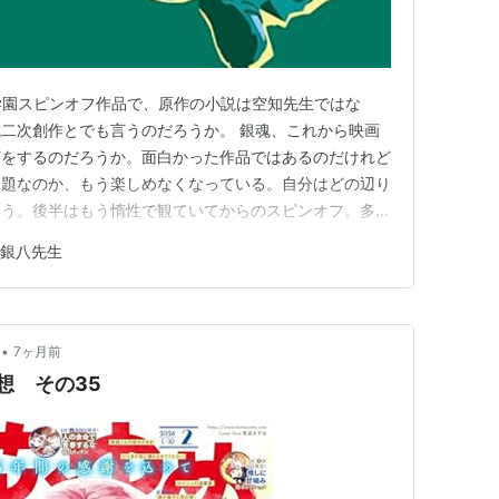
学園スピンオフ作品で、原作の小説は空知先生ではな
二次創作とでも言うのだろうか。 銀魂、これから映画
何をするのだろうか。面白かった作品ではあるのだけれど
問題なのか、もう楽しめなくなっている。自分はどの辺り
ろう。後半はもう惰性で観ていてからのスピンオフ。多
本を読んでいた位が一番熱かった気もする。ストーリー
組銀八先生
。銀魂高校3年Z組。主人公の坂田銀八が教師で、それ
少学校関係者に割り振られつつも大体…
•
7ヶ月前
想 その35