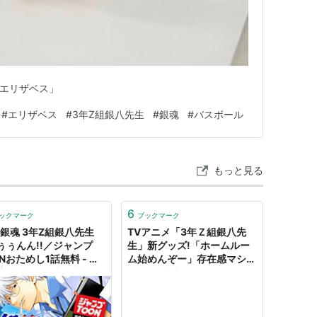
「エリザベス」
#
エリザベス
#
3年Z組銀八先生
#
銀魂
#
バスボール
もっと見る
6
ックマーク
ブックマーク
]銀魂 3年Z組銀八先生
TVアニメ「3年Ｚ組銀八先
ぅぅんん!!／ジャンプ
生」新グッズ!「ホームルー
Nおためし1話無料 - 青
ム始めんぞー」存在感マシマ
貴/雀村アオ/空知英秋/
シ“銀八先生”オーロラアクリ
知仁 | 少年ジャンプ＋
ルスタンドが登場!! | さーヤ
ン