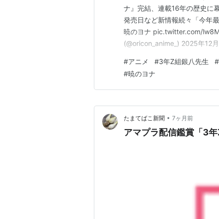
ナ』完結、連載16年の歴史に
発売日など新情報続々「今年最後に最
暁のヨナ pic.twitter.com
(@oricon_anime_) 2
ナ』が、先日発売の花とゆめ
#
アニメ
#
3年Z組銀八先生
#
のファンタジー作品で、201
#
暁のヨナ
•
たまてばこ新聞
7ヶ月前
アマプラ配信鑑賞「3年