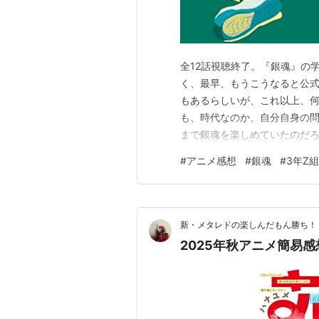
全12話視聴終了。『銀魂』の
く、最早、もうこうなると公式
もあるらしいが、これ以上、
も、時代なのか、自分自身の
まで銀魂を楽しめていたのだ
分、最後、はらださんの薄い
#
アニメ感想
#
銀魂
#
3年Z
は、銀魂の舞台が学園だったら
以外の主要登場人物たちが多
新・メタレドの楽しんだもん勝ち！
2025年秋アニメ簡易感