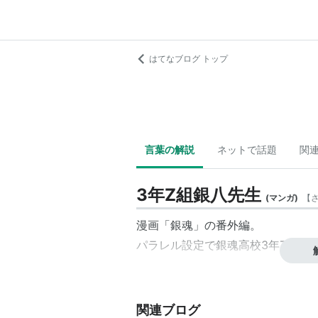
はてなブログ トップ
言葉の解説
ネットで話題
関
3年Z組銀八先生
(
マンガ
)
【
漫画「
銀魂
」の番外編。
パラレル設定で銀魂高校3年Z組と
関連ブログ