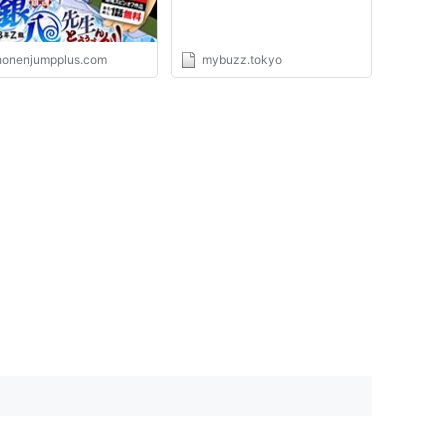
honenjumpplus.com
mybuzz.tokyo