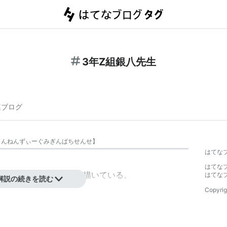
3年Z組銀八先生
連ブログ
さんねんずぃーぐみぎんぱちせんせ
】
はてな
はてな
いうクラスの学園生活を描いている。
はてな
解説の続きを読む
Copyrig