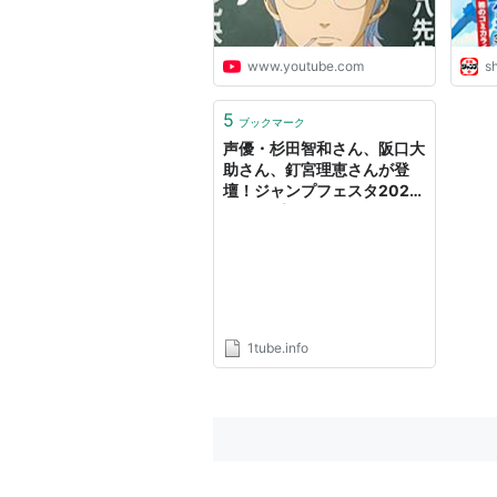
www.youtube.com
s
5
ブックマーク
声優・杉田智和さん、阪口大
助さん、釘宮理恵さんが登
壇！ジャンプフェスタ2025
ジャンプスーパーステージ
BLUE『銀魂』オフィシャル
レポート！2025年に放送予
定のTVアニメ『3年Z組銀八
先生』新作ティザーPVも！ |
驚き！楽しい動画
1tube.info