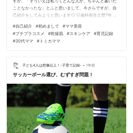
すが、「そういえば私ってどんな人か、ちゃんと書いた
ことなかったな」とふと思いまして。今さらですが、自
己紹介をしてみようと思います◎ 🦷歯科衛生士歴7年 →
出産・育児を経て、今は月1パート 私は、一般歯科で7年
#
自己紹介
#
初めまして
#
ママ美容
ほど歯科衛生士として勤務していました。その後、出
#
プチプラコスメ
#
乾燥肌
#
スキンケア
#
育児記録
産・育児を経て、今は月に1回だけパートで働いていま
#
30代ママ
#
トミカママ
す。 医療の現場にいたからこそ感じる「清潔感」や「口
元の印象」って、意外と美容とつながってるなあと日々
感じます。なので、ブログでもちょっとずつ“歯科衛生士
目線”の美容の話も混ぜていけたらと思っ…
•
子ども4人は想像以上！-子育て記録-
1年前
サッカーボール選び、むずすぎ問題！