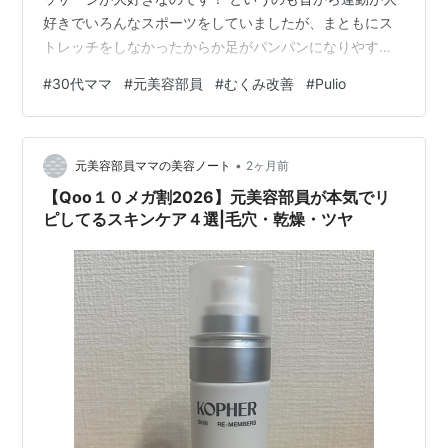
好きでいろんなスポーツをしていましたが、まともにス
トレッチをしなかったからか足がパンパンになりやす
く… そんな私が、昔マッサージ師さんに「高校生なの
#
30代ママ
#
元美容部員
#
むくみ改善
#
Pulio
に、デスクワークのOLさんくらい足がパンパン…」と言
われたことがあるほど、むくみ体質です。 美容部員時代
の立ち仕事も、その後の会社員時代も、そして現在の育
•
児でも、とにかく足がダル重いのが長年の悩みでした。
元美容部員ママの美容ノート
2ヶ月前
そんな私が、最近「これなしでは生きていけない！」と
【Qoo１０メガ割2026】元美容部員が本気でリ
ガチで愛用しているのがPulioのマッサー…
ピしてるスキンケア４選|毛穴・乾燥・ツヤ