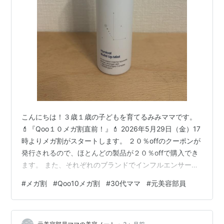
こんにちは！３歳１歳の子どもを育てるみみママです。
💄『Qoo１０メガ割直前！』💄 2026年5月29日（金）17
時よりメガ割がスタートします。 ２０％offのクーポンが
発行されるので、ほとんどの製品が２０％offで購入でき
ます。 また、それぞれのブランドでインフルエンサーと
のコラボセットを出していて、 そのセットの割引が６
#
メガ割
#
Qoo10メガ割
#
30代ママ
#
元美容部員
０％になることも多くあります！ 是非、チェックしてみ
てください！ 今回は、元美容部員の私がストックしてい
ないと不安なメガ割で買うべきスキンケアをご紹介しま