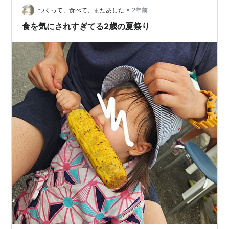
•
不自然で似合わないだろうなと思い、 目立ちすぎず、自
つくって、食べて、またあした
2年前
然な感じを希望しました。 久しぶりで、前に付けていた
食を気にされすぎてる2歳の夏祭り
毛の長さ、太さ、カー…