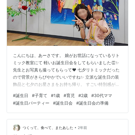
こんにちは、あーさです。 娘がお世話になっているリト
ミック教室にて 軽いお誕生日会をしてもらいました👏✨
先生とお写真も撮ってもらって♥ 七夕リトミックだった
ので背景がきらびやかでいいですね✨ 立派な誕生日の装
飾品と七夕のお星さまをお持ち帰り。 すごい特別感があ
っていいですね！！！ ちなみに娘の誕生日は7/12。 我が
#
誕生日
#
子育て
#
1歳
#
育児
#
2歳
#
30代ママ
家での誕生日パーティーのことはまだ何も決まっており
#
誕生日パーティー
#
誕生日会
#
誕生日会の準備
ません。 じいじとばあばに何が欲しいかの連絡もまだで
きてません。 （ブログ更新より先にやれよって話） きっ
と世の2歳たちはもう大人と同じ食べ物を食べてるんでし
ょうけど 市販のケーキはまだ母の気持ちが付いていけま
•
つくって、食べて、またあした
2年前
せん(笑) でも最近…