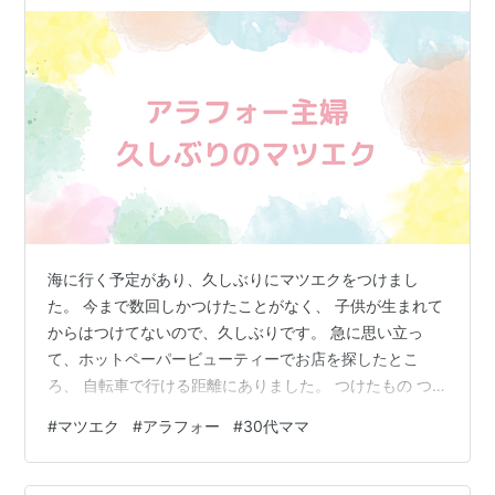
海に行く予定があり、久しぶりにマツエクをつけまし
た。 今まで数回しかつけたことがなく、 子供が生まれて
からはつけてないので、久しぶりです。 急に思い立っ
て、ホットペーパービューティーでお店を探したとこ
ろ、 自転車で行ける距離にありました。 つけたもの つ
けた後の注意事項 感想 つけたもの フラッシュ80本 太さ
#
マツエク
#
アラフォー
#
30代ママ
0.15ミリ Cカール 長さは分かりません。 私の目元は一重
で、まつ毛は下向きで、少なめ。 ビューラーも苦手なの
で、普段はマスカラもしていません。 たくさんつけると