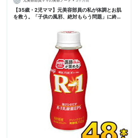
•
す！ １．KOPHER ハイニカル ビルドアップミスト
元美容部員ママの美容ノート
3ヶ月前
[Qoo10] Kopher 【ふっくら保湿】ハイニカル ビルドア…
【35歳・2児ママ】元美容部員の私が体調とお肌
を救う。「子供の風邪、絶対もらう問題」に終止
符を！