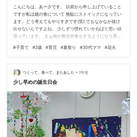
こんにちは、あーさです。 以前から申し上げていること
ですが私は娘の食について 無駄にストイックになってい
ます。どう考えてもやりすぎです(笑) でもなかなか抜け
出せないんですよね。 少しずつ慣れていかねばと思い頑
張っています。 まぁ娘が最近外食をするようになり美味
しいものの存在を知ったおかげで 私のご飯を拒否しだし
#
子育て
#
2歳
#
育児
#
夏祭り
#
30代ママ
#
花火
ました。 なので必然的に私の味付けレベルは急激に上が
ってます(笑) そんな我が家のお祭りの様子です。 焼きト
ウモロコシ🌽ここにきても結局野菜wwww でもあれです
•
よ？醤油とかついてますよ？ 「あ、それ子供が食べるん
つくって、食べて、またあした
2年前
でタレいらないですぅ」とか言うてませんよ。 暑さと思
少し早めの誕生日会
考能力の低下とでトウ…