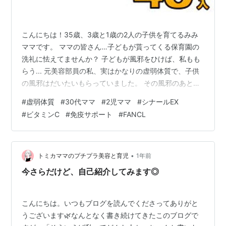
こんにちは！35歳、3歳と1歳の2人の子供を育てるみみ
ママです。 ママの皆さん…子どもが貰ってくる保育園の
洗礼に怯えてませんか？ 子どもが風邪をひけば、私もも
らう... 元美容部員の私、実はかなりの虚弱体質で、子供
の風邪はだいたいもらっていました。 その風邪のあとの
自分は、肌にツヤもハリもなくカサカサの毛穴が目立つ
#
虚弱体質
#
30代ママ
#
2児ママ
#
シナールEX
状態でした。 そんな「ボロボロな私」を救ってくれた、
#
ビタミンC
#
免疫サポート
#
FANCL
今なくてはならない「神サプリ」2選をご紹介します！
🍋 むせるほど酸っぱい！でもそれがいい「シナールEX」
まず、美容と健康のために欠かさないのが**「シナール
EX」**。 これ、パッケージには「バナナ・マンゴー味」
•
トミカママのプチプラ美容と育児
1年前
って書いてあるん…
今さらだけど、自己紹介してみます◎
こんにちは。いつもブログを読んでくださってありがと
うございます🌿なんとなく書き続けてきたこのブログで