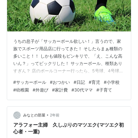
うちの息子が「サッカーボール欲しい！」言うので、家
族でスポーツ用品店に行ってきた！ そしたらまぁ種類の
多いこと！！ しかも値段もピンキリで、「え、こんな高
いん？」ってビックリした！ サッカーボール、種類あり
すぎん？ 店のボールコーナー行ったら、5号球、4号球、
3号球とかサイズも色々あるし、メーカーもアディダス、
#
サッカーボール
#
おつかい
#
日記
#
育児
#
小学校
ナイキ、ミカサ、モルテン…もう訳わからん！さらに
#
幼稚園
#
外遊び
#
家計費
#
30代ママ
#
子育て
「試合球」「トレーニング用」とか書いてあって、素人
には違いがさっぱり分からん！ 息子は「かっこいいやつ
がいい！」って、デザインだけで選ぼうとするし、店員
さんに聞いたら「小学生は4号球が公式サイズですね」っ
•
みなとの部屋
2年前
て教えてくれた。ほな、4号球にしよか…
アラフォー主婦 久しぶりのマツエク(マツエク初
心者・一重)