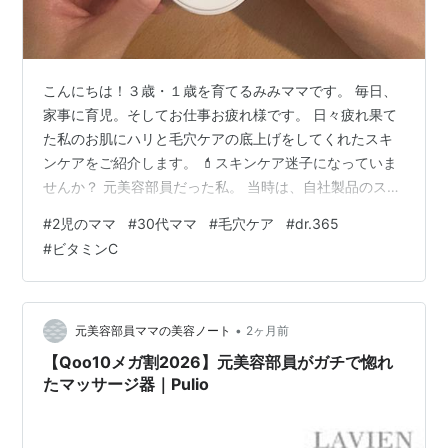
こんにちは！３歳・１歳を育てるみみママです。 毎日、
家事に育児。そしてお仕事お疲れ様です。 日々疲れ果て
た私のお肌にハリと毛穴ケアの底上げをしてくれたスキ
ンケアをご紹介します。 💄スキンケア迷子になっていま
せんか？ 元美容部員だった私。 当時は、自社製品のスキ
ンケアを社員割引で使っていました。 そんな私が美容部
#
2児のママ
#
30代ママ
#
毛穴ケア
#
dr.365
員をやめて、最初に壁にぶつかったのが「スキンケア何
#
ビタミンC
を使えばいいの…？」 【いい成分のものを使いたい！→
高くて続けられない。 】を一生悩んで30歳くらいまでい
ろいろなスキンケアを使っては「違う！」となっていま
した。 その中で出会ったのが"dr.365"というブランドで
•
元美容部員ママの美容ノート
2ヶ月前
す。 dr.365 「…
【Qoo10メガ割2026】元美容部員がガチで惚れ
たマッサージ器｜Pulio