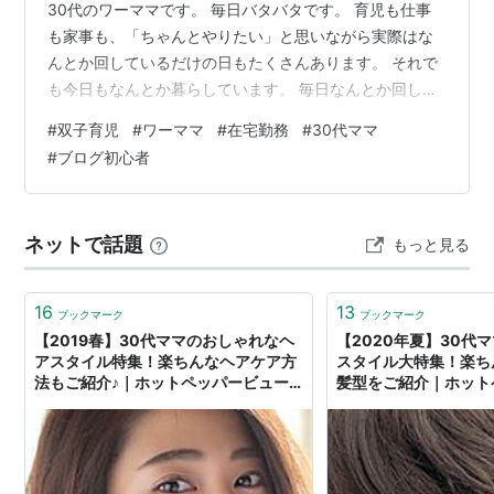
30代のワーママです。 毎日バタバタです。 育児も仕事
も家事も、「ちゃんとやりたい」と思いながら実際はな
んとか回しているだけの日もたくさんあります。 それで
も今日もなんとか暮らしています。 毎日なんとか回して
いる 平日はほぼワンオペ。 朝起きた瞬間から保育園へ送
#
双子育児
#
ワーママ
#
在宅勤務
#
30代ママ
り届けるまでが毎日ひとつのミッションです。 着替えた
#
ブログ初心者
くない人。ごはんを食べない人。なぜか急に泣く人。 そ
して時間だけは容赦なく過ぎていく。 朝から体力を使い
切りそうになりながらも、なんとかパソコンの前にたど
ネットで話題
もっと見る
り着いて仕事を始めています。 そんな我が家の平日も、
今後少しずつ書いていきたいと…
16
13
ブックマーク
ブックマーク
【2019春】30代ママのおしゃれなヘ
【2020年夏】30代
アスタイル特集！楽ちんなヘアケア方
スタイル大特集！楽ち
法もご紹介♪｜ホットペッパービュー
髪型をご紹介｜ホット
ティーマガジン
ティーマガジン