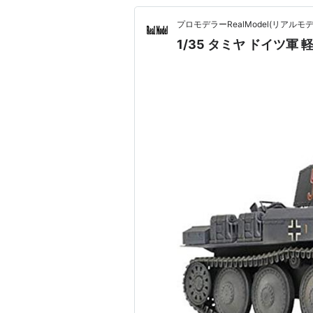
プロモデラーRealModel(リアル
1/35 タミヤ ドイツ軍 軽戦