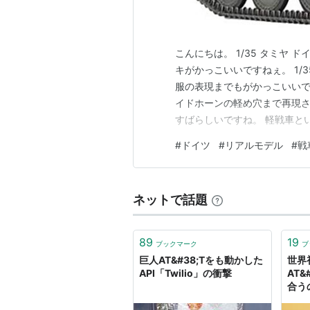
こんにちは。 1/35 タミヤ ド
キがかっこいいですねぇ。 1/35
服の表現までもがかっこいいで
イドホーンの軽め穴まで再現
すばらしいですね。 軽戦車とい
この存在感です。 塗装につい
#
ドイツ
#
リアルモデル
#
戦
て褪色感を再現しました。 キャ
ネットで話題
89
19
ブックマーク
ブ
巨人AT&#38;Tをも動かした
世界
API「Twilio」の衝撃
AT&
合うの