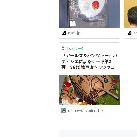
ascii.jp
as
6
ブックマーク
『ガールズ＆パンツァー』パ
ティシエによるケーキ第2
弾！38(t)戦車改ヘッツァー
仕様ケーキが作られる : 萌え
オタニュース速報
otanews.livedoor.biz