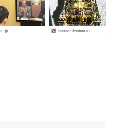
cii.jp
otanews.livedoor.biz