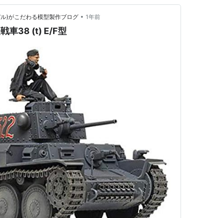
•
モデル)がこだわる模型製作ブログ
1年前
車38 (t) E/F型