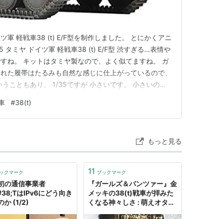
イツ軍 軽戦車38 (t) E/F型を制作しました。 とにかくアニ
 タミヤ ドイツ軍 軽戦車38 (t) E/F型 渋すぎる…表情や
すね。 キットはタミヤ製なので、よく似てますね。 ガ
された履帯はたるみも自然な感じに仕上がっているので、
うこともあり、 1/35ですが 小さいです。 小さいのに
て 今回は、ジャーマングレイは二色のカラーを使い分け
車
#
38(t)
タピラなど 泥汚れを施してあります。 タミヤ(…
もっと見る
11
ックマーク
ブックマーク
初の通信事業者
『ガールズ＆パンツァー』金
#38;TはIPv6にどう向き
メッキの38(t)戦車が拝みた
か (1/2)
くなる神々しさ : 萌えオタニ
ュース速報