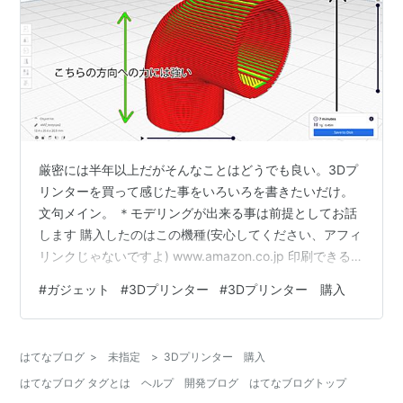
厳密には半年以上だがそんなことはどうでも良い。3Dプ
リンターを買って感じた事をいろいろを書きたいだけ。
文句メイン。 ＊モデリングが出来る事は前提としてお話
します 購入したのはこの機種(安心してください、アフィ
リンクじゃないですよ) www.amazon.co.jp 印刷できるモ
デルとそうでないモデル この記事はこれから3Dプリンタ
#
ガジェット
#
3Dプリンター
#
3Dプリンター 購入
ーを買ってみたい、使ってみたいという人向けに書くの
で、一応最初に書いておく。 3Dプリンターならどんな
3Dモデルも印刷できる訳ではない 知っている人は知って
はてなブログ
>
未指定
>
3Dプリンター 購入
いる大前提。立体物にするからには、現実世界で立体物
はてなブログ タグとは
ヘルプ
開発ブログ
はてなブログトップ
として破綻していないモデルでないといけない。塞いで