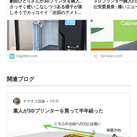
劇団ひとりさんが3Dプリンタを購入、
３Ｄプリンター購入の
さっそく使いこなしつつある様子が楽
公安委員長 : 痛いニュー
しそうでカッコイイ「次回のアメトー
クは3Dプリンタ大好き芸人」
togetter.com
itainews.com
関連ブログ
•
ヤマネコ目線
5年前
素人が3Dプリンターを買って半年経った