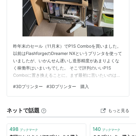
昨年末のセール（11月末）でP1S Comboを買いました。
以前はFlashforgeのDreamer NXというプリンタを使って
いましたが、いかんせん遅いし造形精度があまりよくな
く稼働率はいまいちでした。 そこで評判のいいP1S
Comboに置き換えることに。まず最初に言いたいのは、
AMS付きのComboを絶対買うこと。これがないとP1Sの
#
3Dプリンター
#
3Dプリンター 購入
良さが半減します。断言できます。2025/01/28現在の我
が家のP1Sの様子 今までにプリントしたもの
https://photos.app.goo.gl/ogcKoCEjBuFYQvpW7良かっ
ネットで話題
もっと見る
たところ 適当設定でちゃんと出力ができる。かなり品質
も良く…
498
140
ブックマーク
ブックマーク