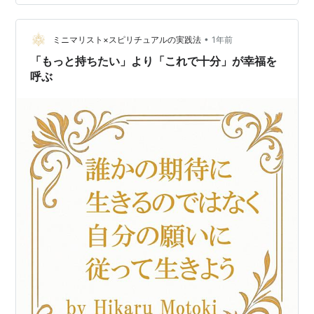
も、「この年齢で青春なんて恥ずかしい」と諦めていま
せんか？ この記事を読み終える頃には、明日からの毎日
にワクワクするような「ハリ」が生まれるはずです。 そ
•
ミニマリスト×スピリチュアルの実践法
1年前
れではスタート！ そもそも「…
「もっと持ちたい」より「これで十分」が幸福を
呼ぶ