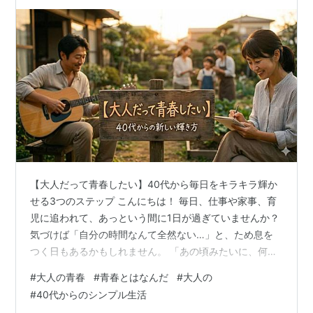
【大人だって青春したい】40代から毎日をキラキラ輝か
せる3つのステップ こんにちは！ 毎日、仕事や家事、育
児に追われて、あっという間に1日が過ぎていませんか？
気づけば「自分の時間なんて全然ない…」と、ため息を
つく日もあるかもしれません。 「あの頃みたいに、何か
に夢中になって心が震えるような経験がしたい」 「大人
#
大人の青春
#
青春とはなんだ
#
大人の
だって、もう一度キラキラした青春を楽しみたい！」 本
#
40代からのシンプル生活
当は、自分の人生をもう一度主役として楽しみたい！ で