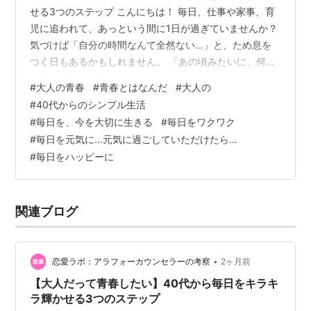
せる3つのステップ こんにちは！ 毎日、仕事や家事、育
児に追われて、あっという間に1日が過ぎていませんか？
気づけば「自分の時間なんて全然ない…」と、ため息を
つく日もあるかもしれません。 「あの頃みたいに、何か
に夢中になって心が震えるような経験がしたい」 「大人
#
大人の青春
#
青春とはなんだ
#
大人の
だって、もう一度キラキラした青春を楽しみたい！」 本
#
40代からのシンプル生活
当は、自分の人生をもう一度主役として楽しみたい！ で
#
毎日を、今を大切に生きる
#
毎日をワクワク
も、「この年齢で青春なんて恥ずかしい」と諦めていま
#
毎日を元気に…元気に過ごしていただけたら…
せんか？ この記事を読み終える頃には、明日からの毎日
#
毎日をハッピーに
にワクワクするような「ハリ」が生まれるはずです。 そ
れではスタート！ そもそも「…
関連ブログ
•
恋愛ラボ：アラフォーカウンセラーの考察
2ヶ月前
【大人だって青春したい】40代から毎日をキラキ
ラ輝かせる3つのステップ