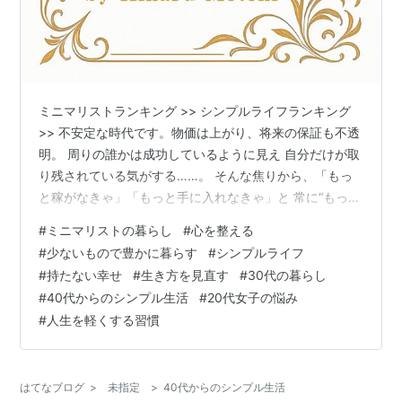
ミニマリストランキング >> シンプルライフランキング
>> 不安定な時代です。物価は上がり、将来の保証も不透
明。 周りの誰かは成功しているように見え 自分だけが取
り残されている気がする……。 そんな焦りから、「もっ
と稼がなきゃ」「もっと手に入れなきゃ」と 常に“もっ
と”を追いかけ続けていませんか？ けれど、その「もっ
#
ミニマリストの暮らし
#
心を整える
と」は、本当にあなたを幸せにしてくれたでしょうか。
#
少ないもので豊かに暮らす
#
シンプルライフ
もしかすると、心の奥では気づいているのではないでし
#
持たない幸せ
#
生き方を見直す
#
30代の暮らし
ょうか—— 「もう、十分なのかもしれない」と。 私たち
#
40代からのシンプル生活
#
20代女子の悩み
はいつの間にか、「多く持つこと＝幸せ」だと信じ込ま
#
人生を軽くする習慣
されてきました。 たくさんの服、高価なバッグ、毎月の
サブスクや、美容アイテ…
はてなブログ
>
未指定
>
40代からのシンプル生活