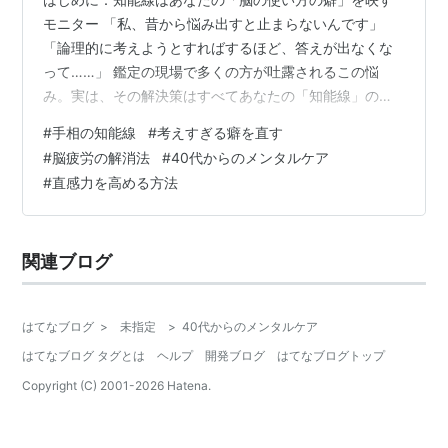
モニター 「私、昔から悩み出すと止まらないんです」
「論理的に考えようとすればするほど、答えが出なくな
って……」 鑑定の現場で多くの方が吐露されるこの悩
み。実は、その解決策はすべてあなたの「知能線」の中
に刻まれています。知能線とは、親指と人差し指の間か
#
手相の知能線
#
考えすぎる癖を直す
ら手のひらを横切る線のこと。手相学において、この線
#
脳疲労の解消法
#
40代からのメンタルケア
はあなたの「判断力」「集中力」「創造性」、そして何
#
直感力を高める方法
より「ストレスへの耐性」を司ります。 2026年という
「1：始まり」の年は、新しい情報や選択肢が次々と飛び
込んでくる年です。そんな激動の時代において、古い思
関連ブログ
考パターンに縛られたままでは、せっかくの運気…
はてなブログ
>
未指定
>
40代からのメンタルケア
はてなブログ タグとは
ヘルプ
開発ブログ
はてなブログトップ
Copyright (C) 2001-
2026
Hatena.