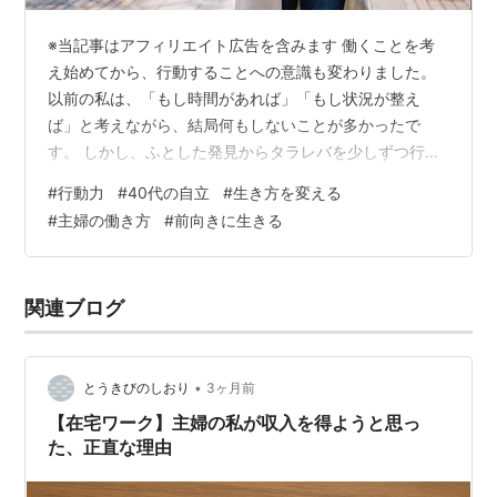
※当記事はアフィリエイト広告を含みます 働くことを考
え始めてから、行動することへの意識も変わりました。
以前の私は、「もし時間があれば」「もし状況が整え
ば」と考えながら、結局何もしないことが多かったで
す。 しかし、ふとした発見からタラレバを少しずつ行動
に変えるようにしています。 今回はそのことについて、
#
行動力
#
40代の自立
#
生き方を変える
正直に書こうと思います。 前回の記事はこちからから⇒
#
主婦の働き方
#
前向きに生きる
【在宅ワーク】主婦の私が収入を得ようと思った、正直
な理由 少し前の私は、タラレバばかりだった 「もし時間
があったら」「もしお金があったら」 タラレバが頭に浮
関連ブログ
かぶたびに、最後は必ず「どうせ私には無理」で終わっ
ていました。 やりたいことはある。 …
•
とうきびのしおり
3ヶ月前
【在宅ワーク】主婦の私が収入を得ようと思っ
た、正直な理由