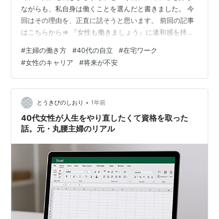
ながらも、私自身は働くことを選んだと書きました。 今
回はその理由を、正直に話そうと思います。 前回の記事
はこちらから⇒ 『女性も働きましょう』に違和感を持ち
ながらも、働くことを選んだ私 きれいな理由だけではあ
#
主婦の働き方
#
40代の自立
#
在宅ワーク
りません。不安や焦りも含めて。 最初のきっかけはささ
#
女性のキャリア
#
将来が不安
やかなものでした 始まりは「少し時間ができたから、お
小遣い程度に稼げたらいいな」という、軽い気持ちでし
た。 でもそのうち、現実が見えてきました。 医療費、教
育費ーー思っていた以上にお金がかかる場面に次々と出
•
とうきびのしおり
1年前
くわしたのです。 その場はなんとか…
40代女性が人生をやり直したくて資格を取った
話。元・丸腰主婦のリアル