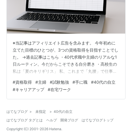
※当記事はアフィリエイト広告を含みます。 今年初めに
立てた目標のひとつが、3つの資格取得を目指すことでし
た。 →過去記事はこちら ・40代求職中主婦のリアルな1
日ルーティン。今だからこそできる自分磨き ・高校生の
私は「夏のキリギリス」 私、これまで「丸腰」で仕事を
してきました。携わってきた仕事で経験やスキルは培っ
#
資格取得
#
主婦
#
試験勉強
#
手に職
#
40代の自立
てきたものの、これといって特徴がなく、「〇〇ができ
#
キャリアアップ
#
在宅ワーク
ます」というアピールもなくて…そして、「手に職」と
いったものもありません。１から何か始めることも難し
い。それなら！と、自分のスキルを証明できる資格を取
はてなブログ
>
未指定
>
40代の自立
ることを決めました。 自分の経験やスキルを資格にする
はてなブログ タグとは
ヘルプ
開発ブログ
はてなブログトップ
ことを考えた Excelの資格勉強…
Copyright (C) 2001-
2026
Hatena.