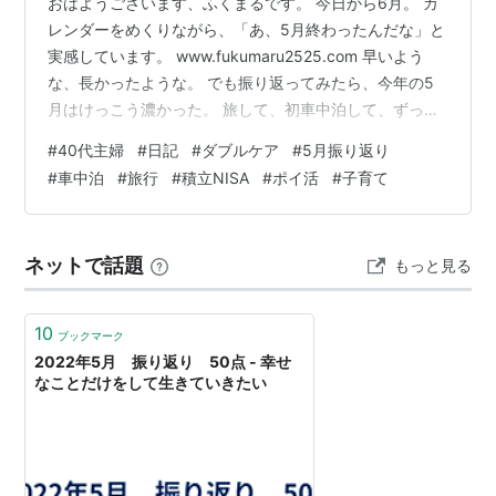
おはようございます、ふくまるです。 今日から6月。 カ
レンダーをめくりながら、「あ、5月終わったんだな」と
実感しています。 www.fukumaru2525.com 早いよう
な、長かったような。 でも振り返ってみたら、今年の5
月はけっこう濃かった。 旅して、初車中泊して、ずっと
気になっていた夫の検査結果も出て。 「なんとか乗り越
#
40代主婦
#
日記
#
ダブルケア
#
5月振り返り
えた」じゃなくて、「ちゃんと楽しめた月だったな」っ
#
車中泊
#
旅行
#
積立NISA
#
ポイ活
#
子育て
て思えるのが、正直うれしいです。 せっかくなので、5
月の出来事をざっくり振り返らせてください。 GWは高
知と香川へ。四国をぐるっと楽しんだ ゴールデンウィー
ネットで話題
もっと見る
ク、今年は高知と香川に行ってきました。
www.fukumaru…
10
ブックマーク
2022年5月 振り返り 50点 - 幸せ
なことだけをして生きていきたい