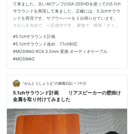
て来ました。古いAVアンプのSA-205HDを使っての5.1ch
サラウンドを再現して来ました。正確には、5.2chサラウ
ンドを再現です。サブウーハーを２台鳴らせています。
それらを含めて、一応成功です。 家族で、映画『ダイハ
ード』シリーズを観て来ました。これには、5.2chサラウ
#
5.1chサラウンド計画
ンドのサブウーハーが物凄い仕事をしてくれます。それ
#
5.1chサラウンド改め 7.1ch対応
が、YamahaのYST-SW40です。古い機種ですが、低音
#
MOSWAG RCA 3.5mm 変換 オーディオケーブル
が爆裂して、家が、床が、大きく揺れます。９歳児ゆう
#
MOSWAG
ゆうにして、床が揺れていると言います。 特に、ダイハ
ード4.0とかでは、爆発シーンが凄いです。銃撃シーン
が…
•
''かんとうしょうえ''の痛風日記
2年前
5.1chサラウンド計画 リアスピーカーの壁掛け
金属を取り付けてみました