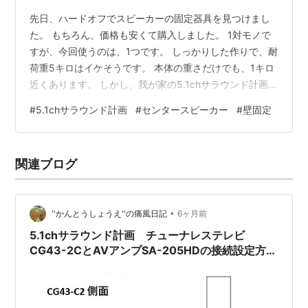
先日、ハードオフでスピーカーの固定器具を見つけまし
た。 もちろん、価格も安くて購入しました。 1対モノで
すが、今回使うのは、1つです。 しっかりした作りで、耐
荷重5キロはイケそうです。 本体の重さだけでも、1キロ
近くあります。 しかし、我が家の5.1chサラウンド計画で
は、大きなリビングでの設置でなく、ごく普通の6畳間で
#
5.1chサラウンド計画
#
センタースピーカー
#
壁固定
す。 それも、和室を私がフローリングにDIYして、その
時にガラスの引き戸の入口に、180㎝のコンパネを貼り付
けました。 上は桟に固定して、下はフローリングの床に
関連ブログ
固定しています。 しっかりしたコンパに、化粧の木目調
のシート貼り付けています。 kantoshoue.hatenabl…
•
''かんとうしょうえ''の痛風日記
6ヶ月前
5.1chサラウンド計画 チューナレステレビ
CG43-2CとAVアンプSA-205HDの接続設定方法
の模索 普段使い編 (手控え)