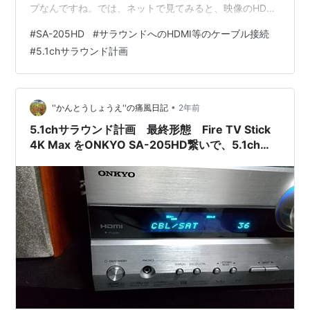
プなんですね。では、ネットで見てみると、映像のHDMI
と音声のデジタルケーブルの２つのケーブルを挿して使
#
SA-205HD
#
サラウンドへのHDMI等のケーブル接続
う方法しかないと、解説にあります。ここに少し疑問が
#
5.1chサラウンド計画
あります。 なぜなら、今使っているSA-205HDは、デジ
タルケーブルを使わなくても、5.1chサラウンドになって
います。私の耳が悪いのかと、何度も確認しましたが、
サラウンドのテストでも、5.1chサラウンドになっ…
•
''かんとうしょうえ''の痛風日記
2年前
5.1chサラウンド計画 最終形態 Fire TV Stick
4K Max をONKYO SA-205HD繋いで、5.1chサ
ラウンドの世界の完成の予感