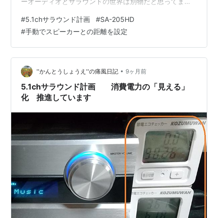
ーオーディオとサラウンドの世界は別物だと思ってま
す。 サラウンドと言うのは、音に包まれた感じがいいん
#
5.1chサラウンド計画
#
SA-205HD
です。 特に、純粋に音楽を楽しむというより、立体オー
#
手動でスピーカーとの距離を設定
ディオのサラウンドは、映画がメインだと感じていま
す。 ですから、基本的なモノの考えとして、別物だと考
えてもいいかもしれません。 あくまで、サラウンドベー
スにいろいろと、AVアンプとスピーカーを設定していま
•
''かんとうしょうえ''の痛風日記
9ヶ月前
す。 そうなると、本来は…
5.1chサラウンド計画 消費電力の「見える」
化 推進しています