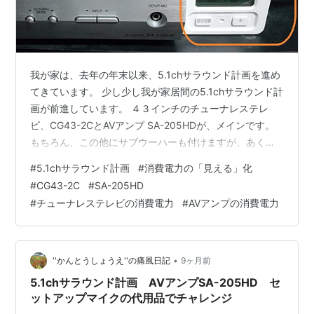
我が家は、去年の年末以来、5.1chサラウンド計画を進め
てきています。 少し少し我が家居間の5.1chサラウンド計
画が前進しています。 ４３インチのチューナレステレ
ビ、CG43-2CとAVアンプ SA-205HDが、メインです。
もちろん、この他にサブウーハーも付けますが、あくま
で、映画試聴の時だけです。 普通に動画を観る分には、
#
5.1chサラウンド計画
#
消費電力の「見える」化
この２台が消費電力のメインです。 高騰する電気代に
#
CG43-2C
#
SA-205HD
も、いろいろと気を使います。 その為、このブログで
#
チューナレステレビの消費電力
#
AVアンプの消費電力
も、２台の小電力の機器を取り付けて、個別に計測して
います。 時に、４３インチのチューナレステレビ、
CG43-2Cは、電気が消すのに、２段階の手順を踏んでい
ます。 それは…
•
''かんとうしょうえ''の痛風日記
9ヶ月前
5.1chサラウンド計画 AVアンプSA-205HD セ
ットアップマイクの代用品でチャレンジ