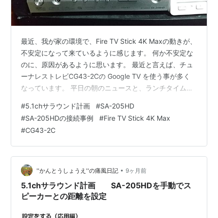
最近、我が家の環境で、Fire TV Stick 4K Maxの動きが、
不安定になって来ているように感じます。 何か不安定な
のに、原因があるように思います。 最近と言えば、チュ
ーナレストレビCG43-2Cの Google TV を使う事が多く
なっています。 平日の朝のニュースと、ランチタイムと
夜の家族団らんの時間に、メインで使うので、Fire TV
#
5.1chサラウンド計画
#
SA-205HD
Stick 4K Maxを通して、使う機会が少なくなっていたと
#
SA-205HDの接続事例
#
Fire TV Stick 4K Max
思います。 いろいろと行事事が多くて、ゆっくり休日映
#
CG43-2C
画でも観る機会が減ったからですね。 平日のYouTubeタ
イムなら、それほど音声の質を意識することがすくない
コンテンツが多くなっていま…
•
''かんとうしょうえ''の痛風日記
9ヶ月前
5.1chサラウンド計画 SA-205HDを手動でス
ピーカーとの距離を設定