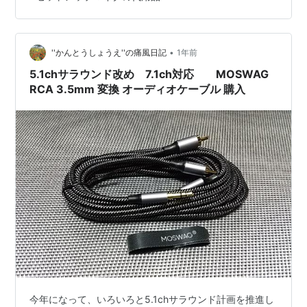
の年末に購入した経緯があります。 5.1chサラウンド用の
スピーカーも、今まで取り揃えて、セッティングしてい
ます。 リアスピーカーも、柱に固定して、いい感じで
す。 ただ、このSA-205HDでは、リアスピーカーは、
•
''かんとうしょうえ''の痛風日記
1年前
サ…
5.1chサラウンド改め 7.1ch対応 MOSWAG
RCA 3.5mm 変換 オーディオケーブル 購入
今年になって、いろいろと5.1chサラウンド計画を推進し