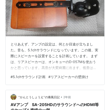
とりあえず、アンプの設定は、何とか目途が立ちまし
た。音も、5.1chサラウンドになっています。この後、実
際にスピーカーを設置することを計画しています。 まず
は、リアスピーカーは、オンキョーのD-057Mを使おう
かと思っています。高音が大変綺麗に出ます。低音は、
出ませんね。高音好き、高音の女性ボーカルの歌が好き
#
5.1chサラウンド計画
#
リアスピーカーの壁掛け
です。もちろん、高音の男性ボーカルの歌も好きです。
時折、八神純子さんの『 思い出は美しすぎて』や『夜間
飛行』は、いいですね。今時の音楽もいいですが、しっ
•
かりとした音楽性と言うか、ゆっくりしたテンポの女性
''かんとうしょうえ''の痛風日記
2年前
らしい歌詞の世界も、聞いて魅了されますね。やはり、
AVアンプ SA-205HDのサラウンドへのHDMI等
しっかりとしたピアノの旋律が、聞こえ…