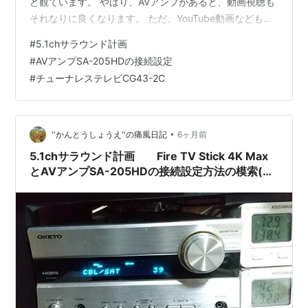
ど観ています。 やはり、AVアンプがあると、動画視聴も
それなりに良くなります。 ただ、YouTube動画なども観
ますので、すべてに5.1chサラウンドの音質は求めていま
#
5.1chサラウンド計画
せん。 5.1chサラウンド計画の「さ」 休みの日に、子供
#
AVアンプSA-205HDの接続設定
と一緒に家族団らんの時間には、映画やアニメをよく観
#
チューナレステレビCG43-2C
ます。 5.1chサラウンド対応の映画とか、やはり、迫力と
没入感が違います。 最近流行のサウンドバーにも興味が
ありますが、疑似的サラウンド環境と、後ろに本当…
•
''かんとうしょうえ''の痛風日記
6ヶ月前
5.1chサラウンド計画 Fire TV Stick 4K Max
とAVアンプSA-205HDの接続設定方法の模索(手
控え)