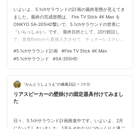
いよいよ、5.1chサラウンドの計画の最終形態が見えてき
ました。最終の完成形態は、 Fire TV Stick 4K Max を
ONKYO SA-205HD繋いで、5.1chサラウンドの世界に
「いらっしゃい」です。 最終目的として、試行錯誤し
て、直接firetvから直接入力させて、チュナーレステレビ
CG43-C2に映像を流して、5.1chサラウンドの世界を作
#
5.1chサラウンド計画
#
Fire TV Stick 4K Max
るように、模索しているところです。もう少しと言う所
#
5.1chサラウンド
#
SA-205HD
まで、来ています。ありがたいことです。 最近、
Amazonのプライムvideoでも、音声の設定から「ステレ
オ」と「ドルビーデジタルプラス」を選べるようになっ
ています。もちろん、ここに「Dol…
•
''かんとうしょうえ''の痛風日記
2年前
リアスピーカーの壁掛けの固定器具付けてみまし
た