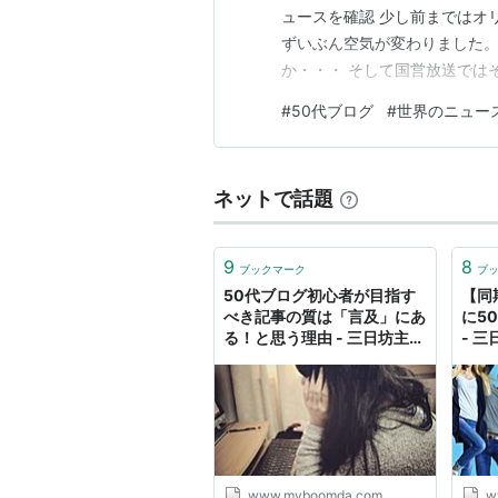
ュースを確認 少し前まではオ
ずいぶん空気が変わりました。
か・・・ そして国営放送では
題。 頭がついていかないなあ
#
50代ブログ
#
世界のニュー
は「先延ばしする人のタイプ分
が合っているかどうかはさてお
ネットで話題
9
8
ブックマーク
ブ
50代ブログ初心者が目指す
【同
べき記事の質は「言及」にあ
に5
る！と思う理由 - 三日坊主の
- 
マイブームだ
www.myboomda.com
w