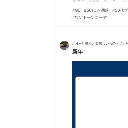
ダッフルコート😅 私は流行り
#
GU
#
50代 お洒落
#
50代
くりくるかどうか」 を今は大切
#
ワントーンコーデ
も定番な…
•
ハ‐レ‐と温泉と美味しいもの
7ヶ
新年