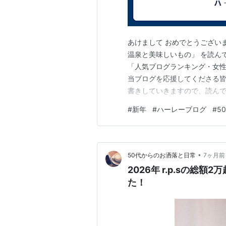
あけまして おめでとうございま
温泉と美味しいもの」 を読んで
「人気ブログランキング・女性
当ブログを応援してくださる皆
書きしていきますので、読んで
なりますよーに＼(^o^)／
#
新年
#
ハーレーブログ
#
5
•
50代からのお洒落と日常
7ヶ月前
2026年 r.p.sの総
た！