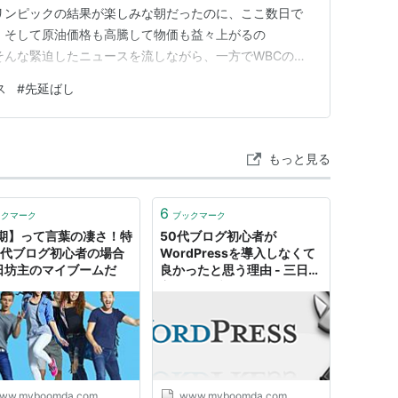
リンピックの結果が楽しみな朝だったのに、ここ数日で
 そして原油価格も高騰して物価も益々上がるの
そんな緊迫したニュースを流しながら、一方でWBCの話
……と思いながら引き続きテレビを流していたら、 今度
ス
#
先延ばし
析」が始まりました。 あ、日常に戻ったわ。 この分析
き 先延ばしを ・危機感が…
もっと見る
6
ックマーク
ブックマーク
期】って言葉の凄さ！特
50代ブログ初心者が
0代ブログ初心者の場合
WordPressを導入しなくて
三日坊主のマイブームだ
良かったと思う理由 - 三日坊
主のマイブームだ
ww.myboomda.com
www.myboomda.com