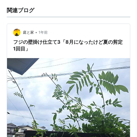
関連ブログ
•
庭と家
1年前
フジの壁掛け仕立て3「8月になったけど夏の剪定
1回目」