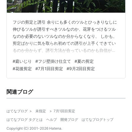
フジの剪定と誘引 余りにも多くのツルとひっきりなしに
伸びるツルが誘引すべきツルなのか、花芽をつけるツル
なのか必要のないツルなのか分からなくなり、 しかも、
剪定ばかりに気を取られ初めての誘引が上手くできてい
るのか分からず、誘引方法が合っているのかも自信がな
く、 休眠期の冬の葉がない時期に誘引するべきだったと
#
庭いじり
#
フジ壁掛け仕立て
#
夏の剪定
後悔しても、初夏から始めた誘引ツルが時間の経過とと
#
花後剪定
#
7月1回目剪定
#
9月2回目剪定
もに木化して硬くなってしまうので焦っています。
2025.7.19 デッキ外側外側からだと子ツルは余り見えませ
ん。 そこで、剪定でツルを整理しながら同時に誘引をす
関連ブログ
るために、夏（9月）までの剪定スケジュールをまとめて
みました。 私の小話：枝と蔓（…
はてなブログ
>
未指定
>
7月1回目剪定
はてなブログ タグとは
ヘルプ
開発ブログ
はてなブログトップ
Copyright (C) 2001-
2026
Hatena.