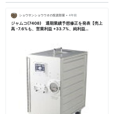
•
ショウサンショウウオの投資部屋
4年前
ジャムコ(7408) 通期業績予想修正を発表【売上
高 -7.6%も、営業利益 +33.7%、純利益
+148.3%】