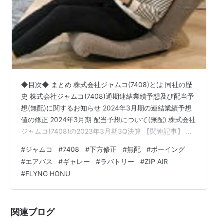
◆目次◆ まとめ 株式会社ジャムコ(7408)とは 同社の歴
史 株式会社ジャムコ(7408)通期連結業績予想及び配当予
想(無配)に関するお知らせ 2024年3月期の連結業績予想
値の修正 2024年3月期 配当予想について(無配) 株式会社
ジャムコ(7408)の2023年3月期3Q決算 【関連記事】 株
式会社ジャムコ(7408)のセグメント別業績 航空機内装品
#
ジャムコ
#
7408
#
下方修正
#
無配
#
ボーイング
等製造関連 航空機シート等製造関連 航空機器等製造関連
#
エアバス
#
ギャレー
#
ラバトリー
#
ZIP AIR
航空機整備等関連 その他 株式会社ジャムコ(7408)の株主
#
FLYNG HONU
優待 ブログをご覧頂き、ありがとうございます。 皆さん
は、最近、飛行機に乗る機会があったでしょうか？
shousanshou…
関連ブログ