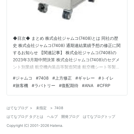
◆目次◆ まとめ 株式会社ジャムコ(7408)とは 同社の歴
史 株式会社ジャムコ(7408) 通期連結業績予想の修正に関
するお知らせ 【関連記事】 株式会社ジャムコ(7408)の
2023年3月期中間決算 株式会社ジャムコ(7408)のセグメ
ント別業績 航空機内装品等製造関連 航空機シート等製造
関連 航空機器等製造関連 航空機整備等関連 その他 株式
#
ジャムコ
#
7408
#
上方修正
#
ギャレー
#
トイレ
会社ジャムコ(7408)の配当利回り 株式会社ジャムコ
#
旅客機
#
ラバトリー
#
復配期待
#
ANA
#
CFRP
(7408)の株主優待 ブログをご覧頂き、ありがとうござい
ます。 皆さんは、コロナが落ち着いて飛行機に乗るのを
再開されているでしょうか？ shousanshouuoも、今年に
はてなブログ
>
未指定
>
7408
入ってから何度か飛行機…
はてなブログ タグとは
ヘルプ
開発ブログ
はてなブログトップ
Copyright (C) 2001-
2026
Hatena.