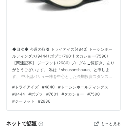
◆目次◆ 今週の取引 トライアイズ(4840) トーシンホー
ルディングス(9444) ポプラ(7601) タカショー(7590)
【関連記事】 ジーフット(2686) ブログをご覧頂き、あり
がとうございます。 私は「shousanshouuo」と申しま
す。 中小型バリュー株を中心とした長期投資スタンス
で、 兼業投資家として活動しています。 今週も、淡々と
#
トライアイズ
#
4840
#
トーシンホールディングス
取引してみました。 今回の記事では、 「今週の取引①
#
9444
#
ポプラ
#
7601
#
タカショー
#
7590
～トライアイズ(4840)、トーシンHD(9444)、ポプラ
#
ジーフット
#
2686
(7601)、タカショー(7590)、ジーフット(2686)～」 を公
開しています。 ランキング参加中株式投資・FX・マネー
経済…
ネットで話題
もっと見る