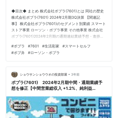
◆目次◆ まとめ 株式会社ポプラ(7601)とは 同社の歴史
株式会社ポプラ(7601) 2024年2月期3Q決算 【関連記
事】 株式会社ポプラ(7601)のセグメント別業績 スマート
ストア事業 ローソン・ポプラ事業 その他事業 株式会社
ポプラ(7601)2024年2月期の通期連結業績予想・進捗率
【関連記事】 株式会社ポプラ(7601)の配当利回り 株式会
#
ポプラ
#
7601
#
生活彩家
#
スマートセルフ
社ポプラ(7601)の株主優待 ブログをご覧頂き、ありがと
#
ポプ弁
#
ローソン・ポプラ
うございます。 コンビニエンスストアチェーンのポプラ
をご存じでしょうか？ 赤い看板でポプ弁を提供してい
た、あのコンビニです。 shousanshouuoは、株式会社ポ
プラ(7601)…
•
ショウサンショウウオの投資部屋
3年前
ポプラ(7601) 2024年2月期中間・通期業績予
想を修正【中間営業総収入 +1.2%、純利益
+81.0%に上方修正!!】