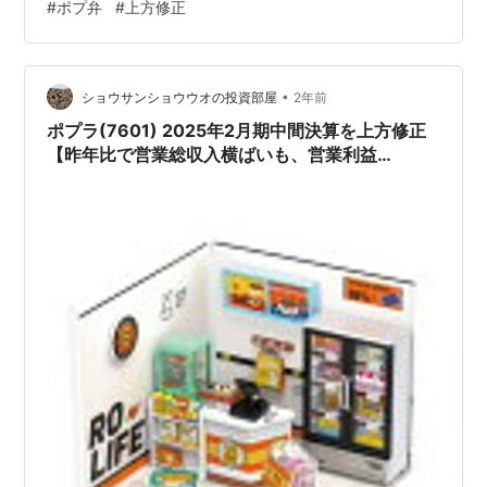
#
ポプ弁
#
上方修正
利回り 株式会社ポプラ(7601)の株主優待 ブログをご覧頂
き、ありがとうございます。 私は「shousanshouuo」と
申します。 中小型バリュー株を中心とした長期投資スタ
ンス…
•
ショウサンショウウオの投資部屋
2年前
ポプラ(7601) 2025年2月期中間決算を上方修正
【昨年比で営業総収入横ばいも、営業利益
+37.3%、純利益 +142.2%に!!】