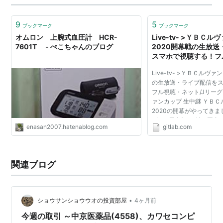
9
5
ブックマーク
ブックマーク
オムロン 上腕式血圧計 HCR-
Live-tv- >ＹＢＣ
7601T - ぺこちゃんのブログ
2020開幕戦の生放
スマホで視聴する！フ
ト/Jリーグ Jリーグ 
Live-tv- >ＹＢＣルヴ
プ 生中継 (#7601) · Iss
の生放送・ライブ配信を
GitLab.org / gitlab-r
フル視聴・ネット/Jリーグ 
ァンカップ 生中継 ＹＢ
2020の開幕がやってきま
グ”、”天皇杯”と並ぶ国内
enasan2007.hatenablog.com
gitlab.com
つになります。 サッカー
せない試合ですね！ ル...
関連ブログ
•
ショウサンショウウオの投資部屋
4ヶ月前
今週の取引 ～中京医薬品(4558)、カワセコンピ