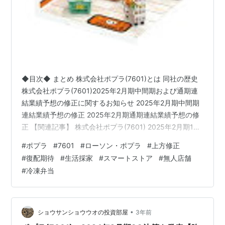
◆目次◆ まとめ 株式会社ポプラ(7601)とは 同社の歴史
株式会社ポプラ(7601)2025年2月期中間期および通期連
結業績予想の修正に関するお知らせ 2025年2月期中間期
連結業績予想の修正 2025年2月期通期連結業績予想の修
正 【関連記事】 株式会社ポプラ(7601) 2025年2月期1Q
決算 【関連記事】 株式会社ポプラ(7601)のセグメント別
#
ポプラ
#
7601
#
ローソン・ポプラ
#
上方修正
業績 スマートストア事業 ローソン・ポプラ事業 その他
#
復配期待
#
生活採家
#
スマートストア
#
無人店舗
事業 株式会社ポプラ(7601)の配当利回り 株式会社ポプラ
#
冷凍弁当
(7601)の株主優待 ブログをご覧頂き、ありがとうござい
ます。 コンビニエンスストアチェーンのポプラをご存じ
でしょうか？ 赤…
•
ショウサンショウウオの投資部屋
3年前