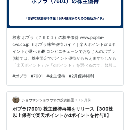
検索 ポプラ（７６０１）の株主優待 www.poplar-
cvs.co.jp 📱ポプラ株主優待ガイド｜楽天ポイントor dポ
イントが選べる🎁 コンビニチェーンでおなじみのポプラ
(株)では、株主限定でポイント優待がもらえます✨しかも
「楽天ポイント」か「dポイント」を選べるので、普段の
生活に直結して使いやすいのが魅力です💖 📌 基本情報
#
ポプラ
#
7601
#
株主優待
#
2月優待権利
権利確定日：2月末日 単元株数：100株 優待の種類：そ
の他（ポイント） 配当金（予想）：0円 🎁 優待内容（選
択制） 以下のいずれかを選択できます✨ ①楽天ポイント
•
②dポイント 株数 優待内容 300株以上 1,000ポイント
ショウサンショウウオの投資部屋
7ヶ月前
1,000株以上 2,000ポイ…
ポプラ(7601) 株主優待再開をリリース【300株
以上保有で楽天ポイントかdポイントを付与!!】