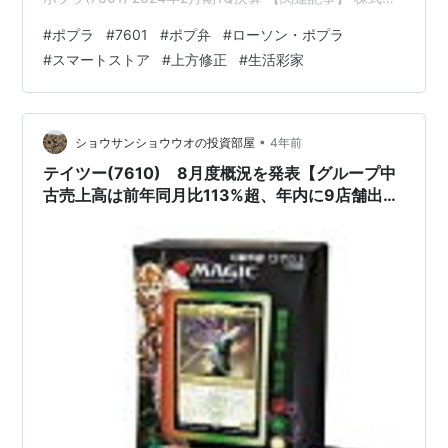
社ポプラ(7601)のセグメント別業績 スマートストア事業
#
ポプラ
#
7601
#
ポプ弁
#
ローソン・ポプラ
ローソン・ポプラ事業 その他事業 株式会社ポプラ(7601)
#
スマートストア
#
上方修正
#
生活彩家
の配当利回り 株式会社ポプラ(7601)の株主優待 ブログを
ご覧頂き、ありがとうございます。 コンビニエンススト
アチェーンのポプラをご存じでしょうか？赤い看板でポ
プ弁を提供して…
•
ショウサンショウウオの投資部屋
4年前
テイツー(7610) 8月度概況を発表【グループ中
古売上高は前年同月比113%超、年内に9店舗出店
を予定】