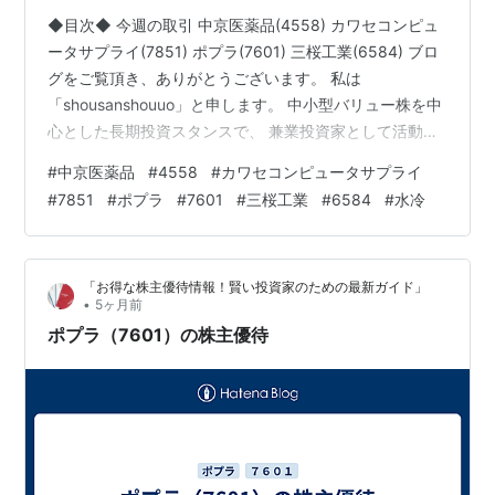
◆目次◆ 今週の取引 中京医薬品(4558) カワセコンピュ
ータサプライ(7851) ポプラ(7601) 三桜工業(6584) ブロ
グをご覧頂き、ありがとうございます。 私は
「shousanshouuo」と申します。 中小型バリュー株を中
心とした長期投資スタンスで、 兼業投資家として活動し
ています。 今週も、株式市場は揺れていましたが、淡々
#
中京医薬品
#
4558
#
カワセコンピュータサプライ
と取引してみました。 今回の記事では、 「今週の取引
#
7851
#
ポプラ
#
7601
#
三桜工業
#
6584
#
水冷
～中京医薬品(4558)、カワセコンピュータ(7851)、ポプ
ラ(7601)、三桜工業(6584)～」 を公開しています。 ラ
ンキング参加中株式投資・FX・マネー 経済動向語り合お
「お得な株主優待情報！賢い投資家のための最新ガイド」
う！ 今週の取引 今週は…
•
5ヶ月前
ポプラ（7601）の株主優待