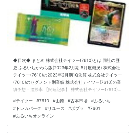
◆目次◆ まとめ 株式会社テイツー(7610)とは 同社の歴
史 ふるいちかわら版(2023年2月期 8月度概況) 株式会社
テイツー(7610)の2023年2月期1Q決算 株式会社テイツー
(7610)のセグメント別業績 株式会社テイツー(7610)の業
績予想・進捗率 【関連記事】 株式会社テイツー(7610)の
配当利回り 株式会社テイツー(7610)の株主優待 昨日の取
#
テイツー
#
7610
#
山徳
#
古本市場
#
ふるいち
引 ブログをご覧頂き、ありがとうございます。 株式会社
#
トレカパーク
#
リユース
#
ポプラ
#
7601
テイツー(7610)をご存じでしょうか？「古本市場」「ふ
#
ふるいちオンライン
るいち」等を運営している企業です。shousanshouuo
は、株式会社テイツー(7610)の末席株主です。 今回は
「テ…