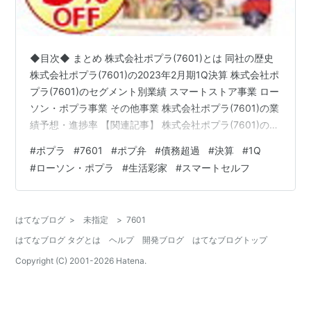
◆目次◆ まとめ 株式会社ポプラ(7601)とは 同社の歴史
株式会社ポプラ(7601)の2023年2月期1Q決算 株式会社ポ
プラ(7601)のセグメント別業績 スマートストア事業 ロー
ソン・ポプラ事業 その他事業 株式会社ポプラ(7601)の業
績予想・進捗率 【関連記事】 株式会社ポプラ(7601)の配
当利回り 株式会社ポプラ(7601)の株主優待 ブログをご覧
#
ポプラ
#
7601
#
ポプ弁
#
債務超過
#
決算
#
1Q
頂き、ありがとうございます。 コンビニエンスストアチ
#
ローソン・ポプラ
#
生活彩家
#
スマートセルフ
ェーンのポプラをご存じでしょうか？赤い看板でポプ弁
を提供していた、あのコンビニです。shousanshouuo
は、株式会社ポプラ(7601)の末席株主です。 今回は「ポ
はてなブログ
>
未指定
>
7601
プラ(7601…
はてなブログ タグとは
ヘルプ
開発ブログ
はてなブログトップ
Copyright (C) 2001-
2026
Hatena.