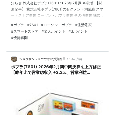
知らせ 株式会社ポプラ(7601) 2026年2月期3Q決算 【関
連記事】 株式会社ポプラ(7601)のセグメント別業績 スマ
ートストア事業 ローソン・ポプラ事業 その他事業 株式
会社ポプラ(7601)2026年2月期通期連結業績予想・進捗
#
ポプラ
#
7601
#
ローソン・ポプラ
#
生活彩家
率 【関連記事】 株式会社ポプラ(7601)の配当利回り ブ
#
スマートストア
#
楽天ポイント
#
dポイント
ログをご覧頂き、ありがとうございます。 私は
#
優待再開
「shousanshouuo」と申します。 中小型バリュー株を中
心とした長期投資スタンスで、 兼業投資家として活動し
ています。 コンビニエ…
•
ショウサンショウウオの投資部屋
10ヶ月前
ポプラ(7601) 2026年2月期中間決算を上方修正
【昨年比で営業総収入 +3.2%、営業利益
+39.2%、純利益 +83.3%に!!】