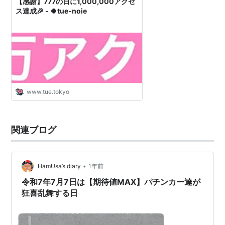
【感謝】777の日に1,000,000アクセ
ス達成🎉 - 🍀tue-noie
www.tue.tokyo
関連ブログ
•
HamUsa’s diary
1年前
令和7年7月7日は【期待値MAX】パチンカー達が
狂喜乱舞する日