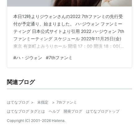
本日12時よりジウォンさんの2022 7thファンミの先行受
付が予定通り、始まりました。 ハ･ジウォン ファンミー
ティング 日本公式サイトより引用 2022 ハ･ジウォン 7th
ファンミーティング スケジュール 2022年11月25日(金)
東京 有楽町よみうりホール 開場 17：00 開演 18：00(予
定) 2022年11月27日(日) 大阪 メルパルクホールOSAKA
#
ハ・ジウォン
#
7thファンミ
開場 15：00 開演 16：00(予定) ※申し込みされる方はフ
ァンミーティング開催に係る注意事項をお読み下さい。
管理人も11月27日(日)のメルパルクOSAKA公演を早速申
関連ブログ
込させて頂きました。 管理人はいつもご一緒…
はてなブログ
>
未指定
>
7thファンミ
はてなブログ タグとは
ヘルプ
開発ブログ
はてなブログトップ
Copyright (C) 2001-
2026
Hatena.