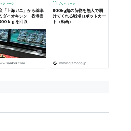
11
ックマーク
ブックマーク
産「上海ガニ」から基準
800kg超の荷物を無人で届
るダイオキシン 香港当
けてくれる戦場ロボットカー
800ｋｇを回収
ト（動画）
ww.sankei.com
www.gizmodo.jp