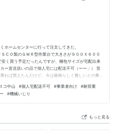
やくホームセンターに行って注文してきた。
om ＴＲＵＳＣＯ製のＧＷＲ型作業台で大きさが９００Ｘ６００
で安く買う予定だったんですが、梱包サイズが宅配出来
カー直送扱いの品で個人宅には配送不可（ーー；） 昔
名乗れば買えたんだけど、今は厳格らしく難しいとの事。
寄せ願って、ホームセンターで購入・受取り予定。
スコ中山
#
個人宅配送不可
#
事業者向け
#
耐荷重
安く買えるんですけどね（ーー；） まあ、こればっか
ー
#
機械いじり
センで注文するときに「…
もっと見る