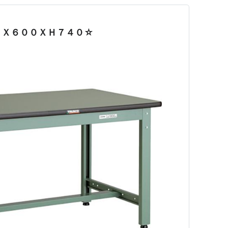
０Ｘ６００ＸＨ７４０☆