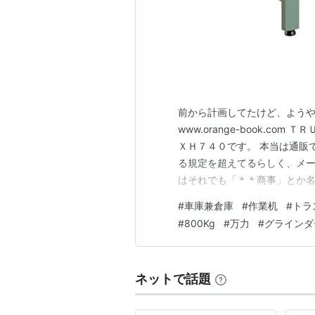
前から計画してたけど、よう
www.orange-book.c
ＸＨ７４０です。 本当は通販
る規定を超えてるらしく、メー
はそれでも「＊＊商事」とか
なのでホームセンターに取り
#
車庫兼倉庫
#
作業机
#
トラ
・・・通販なら１１０００円も
#
800Kg
#
万力
#
グラインダ
はしょうがない。 因みにホム
ネットで話題