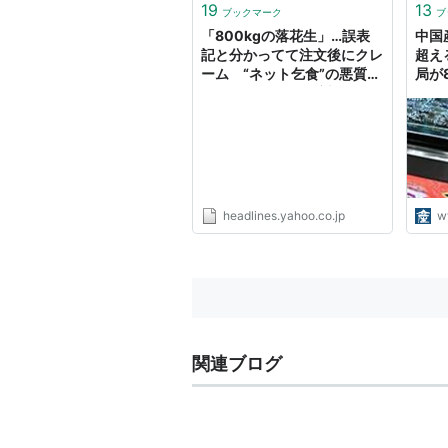
19
13
ブックマーク
ブ
「800kgの落花生」…誤表
中国
記と分かってて注文後にクレ
超え
ーム “ネット乞食”の悪質行
局が
為にECサイト側の対策は？
（週刊SPA!） - Yahoo!ニュ
ース
headlines.yahoo.co.jp
w
関連ブログ