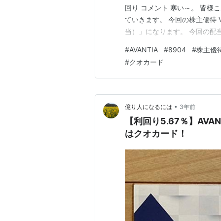
回り コメント 寒い～。 皆様こ
ていきます。 今回の株主優待 V
当）」になります。 今回の配当金
特定口座で保有をしております。
#
AVANTIA
#
8904
#
株主優
AVANTIA（8904） AVA
#
クオカード
•
億り人になるには
3年前
【利回り5.67％】AV
はクオカード！