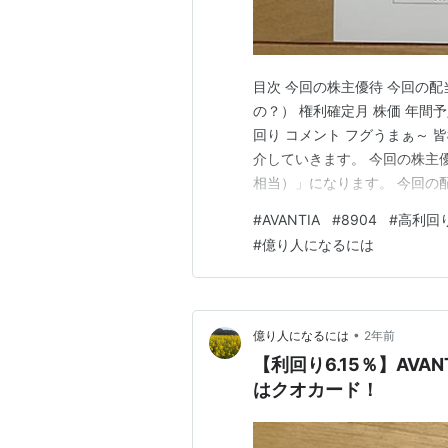
目次 今回の株主優待 今回の配当
の？） 権利確定月 株価 年間
回り コメント フグうまぁ～ 皆
介していきます。 今回の株主優待
相当）」になります。 今回の配当
在特定口座で保有をしております
#
AVANTIA
#
8904
#
高利回
AVANTIA（8904） AVA
#
億り人になるには
•
億り人になるには
2年前
【利回り6.15％】AVA
はクオカード！