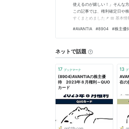
使えるのが嬉しい！」そんな
この記事では、権利確定日や
すくまとめました📌 📅 基本
買い物券・プリペイドカード 
#
AVANTIA
#
8904
#
株主優
みたい方にピッタリの銘柄です
優待…
ネットで話題
17
13
ブックマーク
ブ
(8904)AVANTIAの株主優
AV
待 2023年８月権利～QUO
在の損
カード
gp01fb.com
g