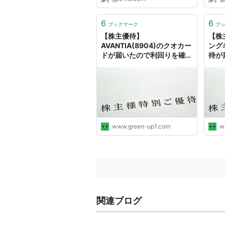
6
6
ブックマーク
ブ
【株主優待】
【株
AVANTIA(8904)のクオカー
ング
ドが届いたので利回りを確
待が
認 ※2021年8月分 - green
認 ※
の日記
の日
www.green-up1.com
w
関連ブログ