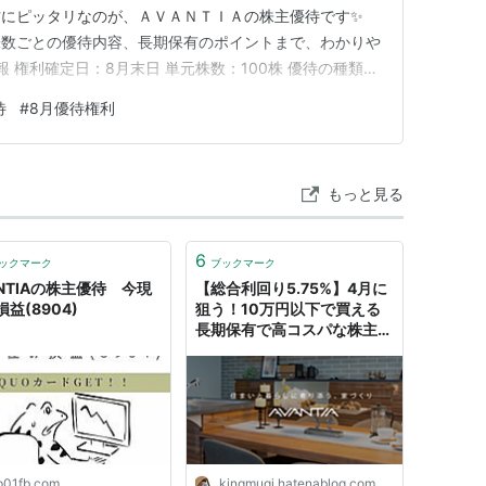
方にピッタリなのが、ＡＶＡＮＴＩＡの株主優待です✨
株数ごとの優待内容、長期保有のポイントまで、わかりや
情報 権利確定日：8月末日 単元株数：100株 優待の種類：
配当（予想）：1株38円 株主優待も配当も、手軽に楽し
待
#
8月優待権利
 🎁 優待内容詳細 QUOカードがもらえる！ 保有株数
もっと見る
6
ックマーク
ブックマーク
ANTIAの株主優待 今現
【総合利回り5.75%】4月に
益(8904)
狙う！10万円以下で買える
長期保有で高コスパな株主優
待銘柄「AVANTIA(8904)」
- きんむぎの優待株売買で儲
けるブログ
p01fb.com
kingmugi.hatenablog.com