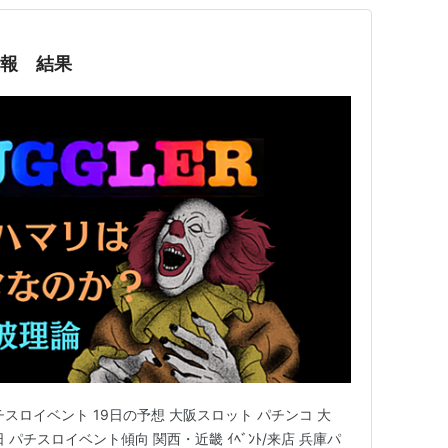
情報 結果
スロイベント 19日の予想 大阪スロット パチンコ 大
パチスロイベント傾向 関西・近畿 ｲﾍﾞﾝﾄ/来店 兵庫パ