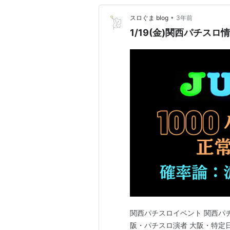
•
スロぐま blog
3年前
1/19(金)関西パチスロ
関西パチスロイベント 関西パチ
阪・パチスロ演者 大阪・特定日 