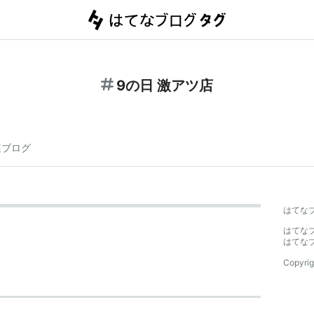
9の日 激アツ店
連ブログ
はてな
はてな
はてな
Copyrig