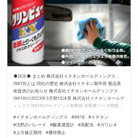
◆目次◆ まとめ 株式会社イチネンホールディングス
(9619)とは 同社の歴史 株式会社イチネン製作所 製品美
術提供のお知らせ 株式会社イチネンホールディングス
(9619)の2023年3月期1Q決算 株式会社イチネンホールデ
ィングス(9619)のセグメント別業績 自動車リース関連事
業 ケミカル事業 パーキング事業 機械工具販売事業 合成
#
イチネンホールディングス
#
9619
#
イチネン
樹脂事業 その他事業 株式会社イチネンホールディングス
#
沈黙のパレード
#
酸素濃度計
#
高配当
#
ガリレオ
(9619)の業績予想・進捗率 【関連記事】 株式会社イチネ
#
上方修正期待
#
優待廃止
ンホールディングス(9619)の配当利回り 株式会社イチネ