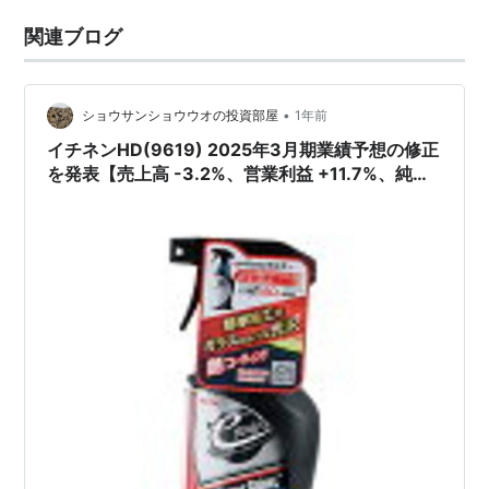
関連ブログ
•
ショウサンショウウオの投資部屋
1年前
イチネンHD(9619) 2025年3月期業績予想の修正
を発表【売上高 -3.2%、営業利益 +11.7%、純利
益 +16.8%に上方修正!!】