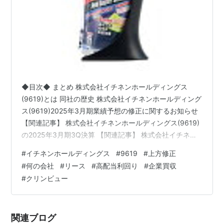
◆目次◆ まとめ 株式会社イチネンホールディングス
(9619)とは 同社の歴史 株式会社イチネンホールディング
ス(9619)2025年3月期業績予想の修正に関するお知らせ
【関連記事】 株式会社イチネンホールディングス(9619)
の2025年3月期3Q決算 【関連記事】 株式会社イチネン
ホールディングス(9619)のセグメント別業績 自動車リー
#
イチネンホールディングス
#
9619
#
上方修正
ス関連事業 ケミカル事業 パーキング事業 機械工具販売
#
何の会社
#
リース
#
高配当利回り
#
企業買収
事業 合成樹脂事業 農業関連事業 その他事業 株式会社イ
#
クリンビュー
チネンホールディングス(9619)の配当利回り 株式会社イ
チネンホールディングス(9619)の株主優待 ブログをご覧
頂き、ありがとうございます。…
関連ブログ