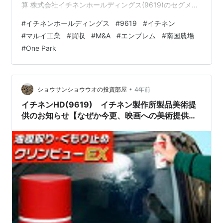
算 株式会社イチネンホールディングス(9619)のセグメン
ト別業績 自動車リース関連事業 ケミカル事業 パーキン
#
イチネンホールディングス
#
9619
#
イチネン
グ事業 機械工具販売事業 合成樹脂事業 その他事業 株式
#
マルイ工業
#
買収
#
M&A
#
エンブレム
#
南国農場
会社イチネンホールディングス(9619)の業績予想・進捗
#
One Park
率 【関連記事】 株式会社イチネンホールディングス
(9619)の配当利回り 株式会社イチネンホールディングス
(9619)の株主優待 ブログをご覧頂き、あ…
•
ショウサンショウウオの投資部屋
4年前
イチネンHD(9619) イチネン製作所製品美術提
供のお知らせ【なぜか今更、映画への美術提供
PR】