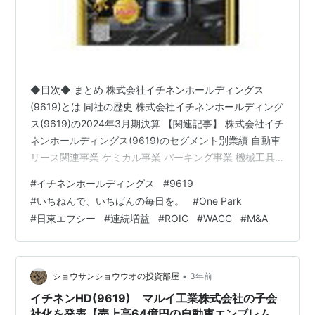
◆目次◆ まとめ 株式会社イチネンホールディングス
(9619)とは 同社の歴史 株式会社イチネンホールディング
ス(9619)の2024年3月期決算 【関連記事】 株式会社イチ
ネンホールディングス(9619)のセグメント別業績 自動車
リース関連事業 ケミカル事業 パーキング事業 機械工具
販売事業 合成樹脂事業 農業関連事業 その他事業 株式会
#
イチネンホールディングス
#
9619
社イチネンホールディングス(9619)の2025年3月期業績
#
いちねんで、いちばんの毎日を。
#
One Park
予想 【関連記事】 株式会社イチネンホールディングス
#
日東エフシー
#
連続増益
#
ROIC
#
WACC
#
M&A
(9619)の配当利回り 株式会社イチネンホールディングス
(9619)の株主優待 ブログをご覧頂き、ありがとうござい
ます。 株式会社イチネンホール…
•
ショウサンショウウオの投資部屋
3年前
イチネンHD(9619) マルイ工業株式会社の子会
社化を発表【売上高64億円の自動車エンブレム製