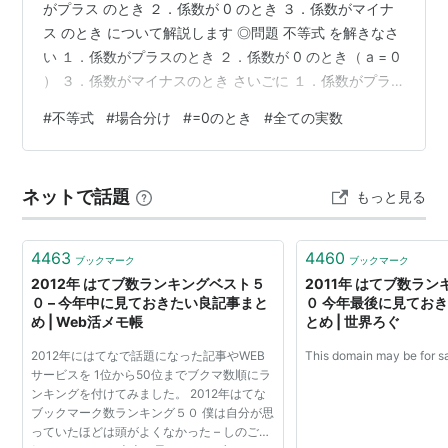
がプラス のとき ２．係数が 0 のとき ３．係数がマイナ
ス のとき について解説します ◎問題 不等式 を解きなさ
い １．係数がプラスのとき ２．係数が 0 のとき（ a = 0
） ３．係数がマイナスのとき さいごに １．係数がプラ
スのとき ① のとき の両辺を で割ると （ がプラスの数
#
不等式
#
場合分け
#
=0のとき
#
全ての実数
なので，不等号の向きは変わらない） ２．係数が 0 のと
き（ a = 0 ） ② のとき は よって， はすべての実数 （
のとき， にどんな数を代入しても となり不等式が成り立
ネットで話題
もっと見る
つ） ３．係数がマイナスのとき ③ のとき の両辺を で割
ると （ がマイナ…
4463
4460
ブックマーク
ブックマーク
2012年 はてブ数ランキングベスト５
2011年 はてブ数ラ
０ – 今年中に見ておきたい良記事まと
０ 今年最後に見てお
め | Web活メモ帳
とめ | 世界ろぐ
2012年にはてなで話題になった記事やWEB
This domain may be for sa
サービスを 1位から50位までブクマ数順にラ
ンキングを付けてみました。 2012年はてな
ブックマーク数ランキング５０ 僕は自分が思
っていたほどは頭がよくなかった – しのごの