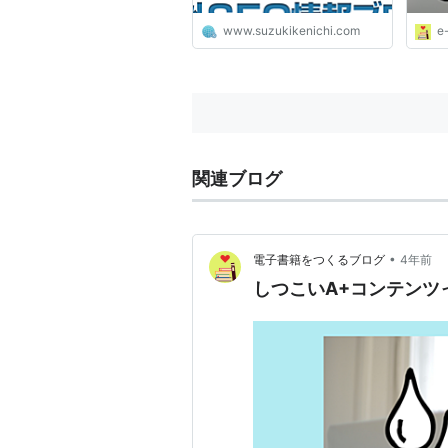
www.suzukikenichi.com
e
関連ブログ
•
電子書籍をつくるブログ
4年前
しつこいA+コンテンツ