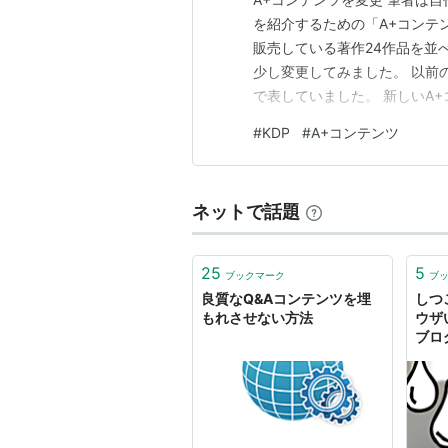
を紹介するための「A+コンテ
販売している著作24作品を並
少し変更してみました。 以前
で表していました。 新しいA
ャンルを追加しました。 筆者
#
KDP
#
A+コンテンツ
ステリー、IT関連、SFとさ
やすくジャンルを記すようにし
ネットで話題
25
5
ブックマーク
ブ
良質なQ&Aコンテンツを埋
しつ
もれさせない方法
ウザ
ブロ