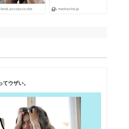
-book.accoacco.site
markezine.jp
ってウザい。