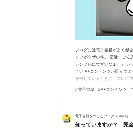
ブログには電子書籍がよく似合う
ンツがウザい件。 最近すごく
シンプルにウザいなぁ。」 ジ
こい A+コンテンツが目立つよ
を探しているときに、コレに遭
私だけではないかもしれませんネ
#
電子書籍
#
A+コンテンツ
#
ンツ』？ その下を見たいだけ
ない しつこいと発生するリス
•
電子書籍をつくるブログ
4年前
知っていますか？ 完