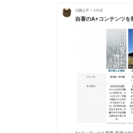
•
小説とIT
4年前
自著のA+コンテンツを
A+コンテンツを変更 筆者は自作