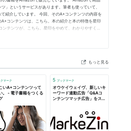
ンツ」というサービスがあります。筆者も使っていて、
べて紹介しています。 今回、そのA+コンテンツの内容を
のA+コンテンツは、こちら。本の紹介と本の特徴を星印
+コンテンツが、こちら。星印をやめて、わかりやすくジ
の小説は、ジャンルにかなり幅があり、恋愛ものからミ
まざまで、小説を選ぶ際に迷うことがあると思い、わかり
まし…
もっと見る
5
ックマーク
ブックマーク
こいA+コンテンツって
オウケイウェイヴ、新しいキ
い。 - 電子書籍をつくる
ーワード連動広告「Q&Aコ
グ
ンテンツマッチ広告」をスタ
ート