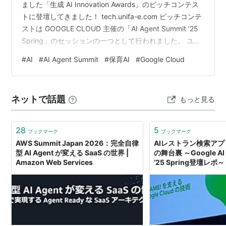
ました「生成 AI Innovation Awards」のピッチコンテス
トに登壇してきました！ tech.unifa-e.com ピッチコンテ
ストは GOOGLE CLOUD 主催の「AI Agent Summit ’25
Spring」のセッションの一つとして行われました。 ユニ
ファの生成 AI への取り組みについて 5 分間のプレゼンを
#
AI
#
AI Agent Summit
#
保育AI
#
Google Cloud
行い、業界の最前線で活躍する審査員の方々に評価をい
ただく貴重な機会となりました。
ネットで話題
もっと見る
28
5
ブックマーク
ブックマーク
AWS Summit Japan 2026：完全自律
AIレストラン検索アプ
型 AI Agent が変える SaaS の世界 |
の舞台裏 ～Google AI 
Amazon Web Services
‘25 Spring登壇レポ
ょっと良くするエンジ