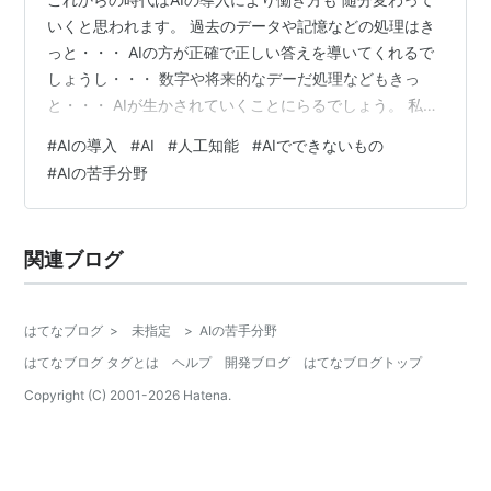
いくと思われます。 過去のデータや記憶などの処理はき
っと・・・ AIの方が正確で正しい答えを導いてくれるで
しょうし・・・ 数字や将来的なデーだ処理などもきっ
と・・・ AIが生かされていくことにらるでしょう。 私
は・・・今の『障害』児の親のみなさんには・・・ そん
#
AIの導入
#
AI
#
人工知能
#
AIでできないもの
なに・・・数学や国語というような「教科」の学力では
#
AIの苦手分野
なく 生きる力をつけていく・・・ んーーー『社会自立』
を育てていきましょうと・・・ 私の個別コーチングに来
る方々にはお伝えしています。 数字や文字の入力っ
関連ブログ
て・・・ これからの時代はわかった方がいいこともある
けど・・・ それは・・・きっ…
はてなブログ
>
未指定
>
AIの苦手分野
はてなブログ タグとは
ヘルプ
開発ブログ
はてなブログトップ
Copyright (C) 2001-
2026
Hatena.