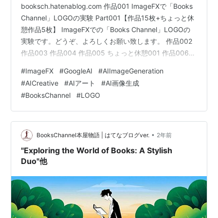
booksch.hatenablog.com 作品001 ImageFXで「Books
Channel」LOGOの実験 Part001【作品15枚+ちょっと休
憩作品5枚】 ImageFXでの「Books Channel」LOGOの
実験です。どうぞ、よろしくお願い致します。 作品002
作品003 作品004 作品005 ちょっと休憩001 作品006
作品007 作品008 作品009 ちょっと休憩002 作品010 作
#
ImageFX
#
GoogleAI
#
AIImageGeneration
品011 作品012 ちょっと休憩003 作品013 作品014 作品
#
AICreative
#
AIアート
#
AI画像生成
015 ちょっと休憩004 休憩005 休憩多すぎかも?006
#
BooksChannel
#
LOGO
note version 内容が多少異なる…
•
BooksChannel本屋物語 | はてなブログver.
2年前
"Exploring the World of Books: A Stylish
Duo"他