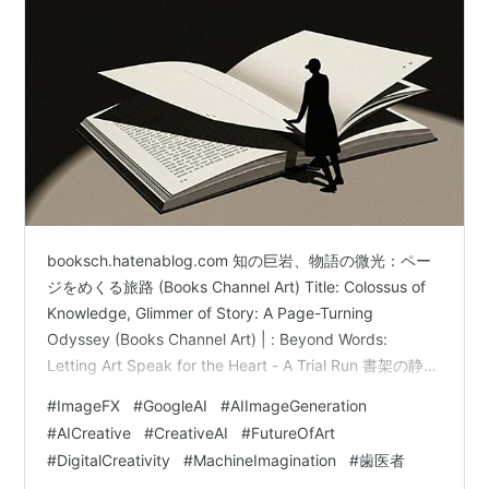
booksch.hatenablog.com 知の巨岩、物語の微光：ペー
ジをめくる旅路 (Books Channel Art) Title: Colossus of
Knowledge, Glimmer of Story: A Page-Turning
Odyssey (Books Channel Art) | : Beyond Words:
Letting Art Speak for the Heart - A Trial Run 書架の静
謐、瞳の宇宙：黙読の肖像 (BooksChannel Art) Title:
#
ImageFX
#
GoogleAI
#
AIImageGeneration
Serenity of Bookshelves, Universe in E…
#
AICreative
#
CreativeAI
#
FutureOfArt
#
DigitalCreativity
#
MachineImagination
#
歯医者