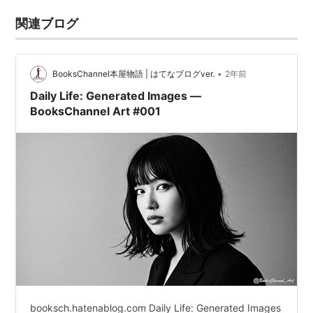
関連ブログ
•
BooksChannel本屋物語 | はてなブログver.
2年前
Daily Life: Generated Images —
BooksChannel Art #001
booksch.hatenablog.com Daily Life: Generated Images