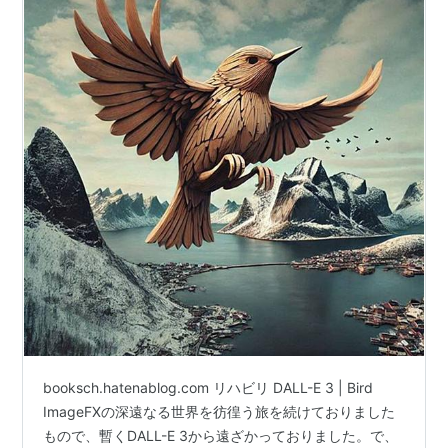
booksch.hatenablog.com リハビリ DALL-E 3 | Bird
ImageFXの深遠なる世界を彷徨う旅を続けておりました
もので、暫くDALL-E 3から遠ざかっておりました。で、