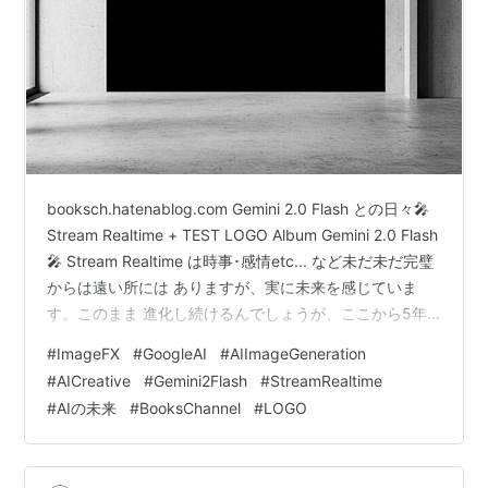
booksch.hatenablog.com Gemini 2.0 Flash との日々🎤
Stream Realtime + TEST LOGO Album Gemini 2.0 Flash
🎤 Stream Realtime は時事･感情etc... など未だ未だ完璧
からは遠い所には ありますが、実に未来を感じていま
す。このまま 進化し続けるんでしょうが、ここから5年
は、特に衝撃を受けるんだろう…とも予想しています。
#
ImageFX
#
GoogleAI
#
AIImageGeneration
aistudio.google.com Books Channel "TEST LOGO
#
AICreative
#
Gemini2Flash
#
StreamRealtime
ALBUM" 作品001 作品002 作品003 作品004 作品005
#
AIの未来
#
BooksChannel
#
LOGO
作品006…