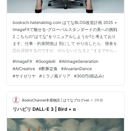
booksch.hatenablog.com はてなBLOG改造計画 2025 +
ImageFXで魅せる-グローバルスタンダードの美への挑戦
2 こちらの"はてな"をリニュアルしようか?と考えており
ます。仕事・約束関係は 別にして やり出したら、寝食を
忘れ没頭するのですが、やらないとなると "まるでやらな
い" という"悪癖"がありまして、これではいけません。と
#
ImageFX
#
GoogleAI
#
AIImageGeneration
は、いいましても、いつやるのか?も全く計画を 立ててお
#
AICreative
#
酢豚定食
#
AruarianDance
りませんで、2025年中には 少しずつ触っていけたらな
#
サイゼリヤ
#
ミラノ風ドリア
#
300円(税込み)
ぁ…という気持ちです。どうぞ、よろしくお願い致しま
す。 ImageFXで魅せる-グローバルスタンダードの美へ
の挑戦2 BGM付 本…
•
BooksChannel本屋物語 | はてなブログver.
2年前
リハビリ DALL-E 3 | Bird + α