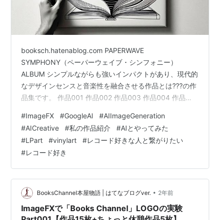
booksch.hatenablog.com PAPERWAVE
SYMPHONY（ペーパーウェイブ・シンフォニー）
ALBUM シンプルながらも強いインパクトがあり、現代的
なデザインセンスと音楽性を融合させる作品とは???の作
品集です。 作品001 作品002 作品003 作品004 作品
005 作品006 作品007 作品008 作品009 作品010
#
ImageFX
#
GoogleAI
#
AIImageGeneration
bookschannel.shop note version 内容が多少異なる場合
#
AICreative
#
私の作品紹介
#
AIとやってみた
があります。 note.com 本日のtag… #ImageFX
#
LPart
#
vinylart
#
レコード好きな人と繋がりたい
#GoogleAI #AIImageGeneration #AICreative #私の作品
#
レコード好き
紹…
•
BooksChannel本屋物語 | はてなブログver.
2年前
ImageFXで「Books Channel」LOGOの実験
Part001【作品15枚+ちょっと休憩作品5枚】