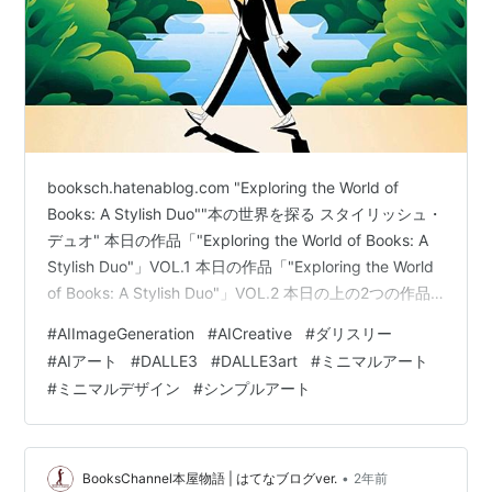
booksch.hatenablog.com "Exploring the World of
Books: A Stylish Duo""本の世界を探る スタイリッシュ・
デュオ" 本日の作品「"Exploring the World of Books: A
Stylish Duo"」VOL.1 本日の作品「"Exploring the World
of Books: A Stylish Duo"」VOL.2 本日の上の2つの作品
なんですが、新しい試みでした。嫌いな画像スタイルで
#
AIImageGeneration
#
AICreative
#
ダリスリー
はないので、このまま進めて行こうと思っています。 そ
#
AIアート
#
DALLE3
#
DALLE3art
#
ミニマルアート
して本日、最後の作品は…以下でした。で、「"Exploring
#
ミニマルデザイン
#
シンプルアート
t…
•
BooksChannel本屋物語 | はてなブログver.
2年前