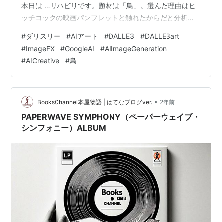
本日は …リハビリです。題材は「鳥」。選んだ理由はヒ
ッチコックの映画パンフレットと触れたからだと分析し
ています。 作品001 作品002 作品003 作品004 作品
#
ダリスリー
#
AIアート
#
DALLE3
#
DALLE3art
005 作品006 作品007 作品008 作品009 +少しだけ
#
ImageFX
#
GoogleAI
#
AIImageGeneration
ImageFX 作品001 作品002 AIとSessionを続けている
#
AICreative
#
鳥
と、バシッとハマらない日もあります。今日がその日で
した。勿論AIの"負荷"もあるんでしょうが?…
•
BooksChannel本屋物語 | はてなブログver.
2年前
PAPERWAVE SYMPHONY（ペーパーウェイブ・
シンフォニー）ALBUM