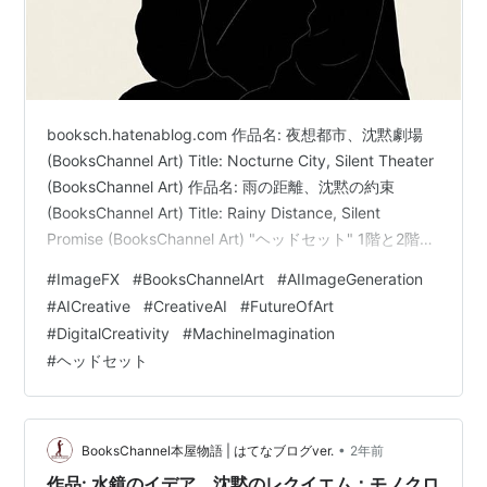
booksch.hatenablog.com 作品名: 夜想都市、沈黙劇場
(BooksChannel Art) Title: Nocturne City, Silent Theater
(BooksChannel Art) 作品名: 雨の距離、沈黙の約束
(BooksChannel Art) Title: Rainy Distance, Silent
Promise (BooksChannel Art) "ヘッドセット" 1階と2階の
連絡に必需品なものでして、定期的にヘッドセットは購
#
ImageFX
#
BooksChannelArt
#
AIImageGeneration
入します。各社多数在庫置いていましても、いつのまに
#
AICreative
#
CreativeAI
#
FutureOfArt
やら??無くなりますもので、で、今回はSOUND
#
DigitalCreativity
#
MachineImagination
HOUSE…
#
ヘッドセット
•
BooksChannel本屋物語 | はてなブログver.
2年前
作品: 水鏡のイデア、沈黙のレクイエム：モノクロ