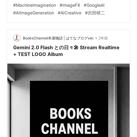
011 作品012 今回も"ただ""ただ" 心のままの作品集でし
#
MachineImagination
#
ImageFX
#
GoogleAI
た。 沢田研二 x 1分でアナログ盤｢G.S.I LOVE YOU｣…
#
AIImageGeneration
#
AICreative
#
沢田研二
•
BooksChannel本屋物語 | はてなブログver.
2年前
Gemini 2.0 Flash との日々🎤 Stream Realtime
+ TEST LOGO Album