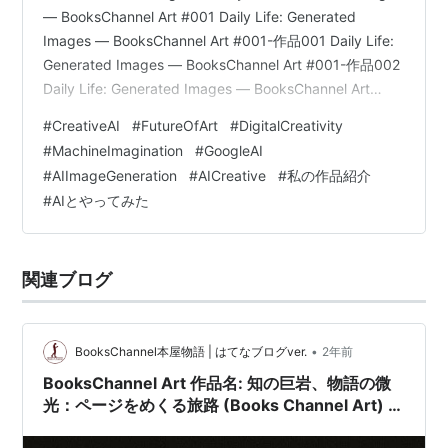
— BooksChannel Art #001 Daily Life: Generated
Images — BooksChannel Art #001-作品001 Daily Life:
Generated Images — BooksChannel Art #001-作品002
Daily Life: Generated Images — BooksChannel Art
#001-作品003 Daily Life: Generated Images —
#
CreativeAI
#
FutureOfArt
#
DigitalCreativity
BooksChannel Art…
#
MachineImagination
#
GoogleAI
#
AIImageGeneration
#
AICreative
#
私の作品紹介
#
AIとやってみた
関連ブログ
•
BooksChannel本屋物語 | はてなブログver.
2年前
BooksChannel Art 作品名: 知の巨岩、物語の微
光：ページをめくる旅路 (Books Channel Art) +
書架の静謐、瞳の宇宙：黙読の肖像 +