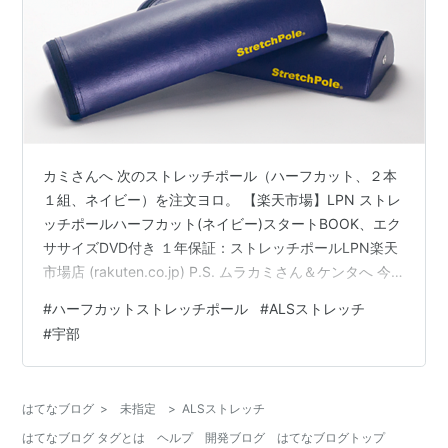
カミさんへ 次のストレッチポール（ハーフカット、２本
１組、ネイビー）を注文ヨロ。 【楽天市場】LPN ストレ
ッチポールハーフカット(ネイビー)スタートBOOK、エク
ササイズDVD付き １年保証：ストレッチポールLPN楽天
市場店 (rakuten.co.jp) P.S. ムラカミさん＆ケンタへ 今
日のところは、通常のロングサイズでハーフカットタイ
#
ハーフカットストレッチポール
#
ALSストレッチ
プの商品を見つけられなかったから、とりあえず、⇩下
#
宇部
のモデルのオネエさんのような使い方で試してみて。引
き続き、ロングサイズのものは探しておくから。届いた
ら、⇩この状態でLIC（呼吸リハ）も試してみてや。いつ
はてなブログ
>
未指定
>
ALSストレッチ
もの仰臥位とは違って、背中に空間ができる分、肺の
はてなブログ タグとは
ヘルプ
開発ブログ
はてなブログトップ
裏…