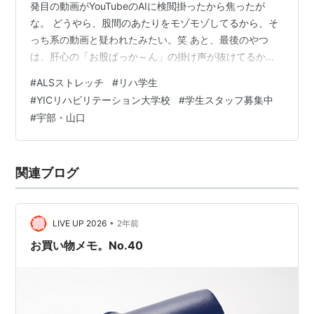
発目の動画がYouTubeのAIに検閲掛ったから焦ったが
な。 どうやら、股間のあたりをモゾモゾしてるから、そ
っち系の動画と疑われたみたい。笑 あと、最後のやつ
は、肝心の「お股ぱっか～ん」の掛け声が抜けてるから
撮り直しやな、、、嘘。笑 マニュアルの確認と動画素材
#
ALSストレッチ
#
リハ学生
のアップが遅くなりすみませんでした。 大変よくできま
#
YICリハビリテーション大学校
#
学生スタッフ募集中
した！ お疲れ、ありがとう！ 【下肢ストレッチ（ハムス
#
宇部・山口
トリングス）】① 【下肢ストレッチ（ハムストリング
ス）】② 【下肢ストレッチ（ハムストリングス）】③
【下肢ストレッチ（ハムストリングス）】④ 【下肢スト
関連ブログ
レッチ（ハムストリングス）…
•
LIVE UP 2026
2年前
お買い物メモ。No.40