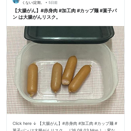
•
くない(定期。
5日前
【大腸がん】#赤身肉 #加工肉 #カップ麺 #菓子パ
ン は大腸がんリスク。
Click here ↓ 【大腸がん】#赤身肉 #加工肉 #カップ麺 #
菓子パン は大腸がんリスク。［26.08.03.Mon.］ : 変な