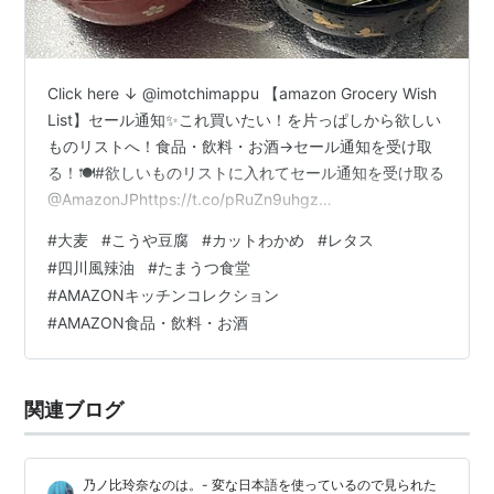
Click here ↓ @imotchimappu 【amazon Grocery Wish
List】セール通知✨これ買いたい！を片っぱしから欲しい
ものリストへ！食品・飲料・お酒→セール通知を受け取
る！🍽️#欲しいものリストに入れてセール通知を受け取る
@AmazonJPhttps://t.co/pRuZn9uhgz
pic.twitter.com/RFOWXtz9DA — ひつじぃ💙💛💉💉💉💉
#
大麦
#
こうや豆腐
#
カットわかめ
#
レタス
💉(@Nonoi_Rena) 。 (@imotchimappu) February 13,
#
四川風辣油
#
たまうつ食堂
2026 @imotchimappu 【大麦ダイエット】極小こうやと
#
AMAZONキッチンコレクション
カットわかめの大麦炊き込み納豆レタスサラ…
#
AMAZON食品・飲料・お酒
関連ブログ
乃ノ比玲奈なのは。- 変な日本語を使っているので見られた