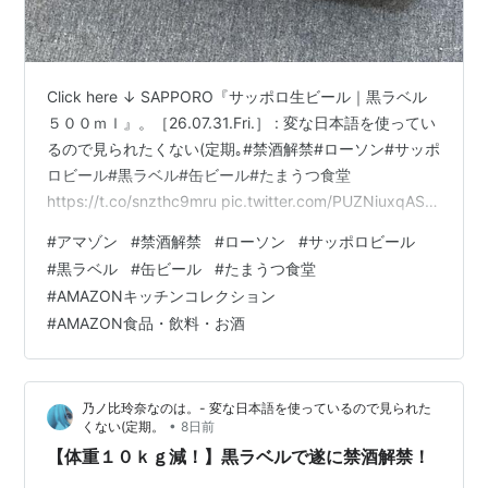
Click here ↓ SAPPORO『サッポロ生ビール｜黒ラベル
５００ｍｌ』。［26.07.31.Fri.］ : 変な日本語を使ってい
るので見られたくない(定期｡#禁酒解禁#ローソン#サッポ
ロビール#黒ラベル#缶ビール#たまうつ食堂
https://t.co/snzthc9mru pic.twitter.com/PUZNiuxqAS
— ひつじぃ💙💛💉💉💉💉💉(@Nonoi_Rena) 。
#
アマゾン
#
禁酒解禁
#
ローソン
#
サッポロビール
(@imotchimappu) July 31, 2026 @imotchimappu サッ
#
黒ラベル
#
缶ビール
#
たまうつ食堂
ポロ 生ビール黒ラベル [缶] 500ml x 24本[ケース販売]
#
AMAZONキッチンコレクション
[サッポロビール ビール ALC 5% 国…
#
AMAZON食品・飲料・お酒
乃ノ比玲奈なのは。- 変な日本語を使っているので見られた
•
くない(定期。
8日前
【体重１０ｋｇ減！】黒ラベルで遂に禁酒解禁！