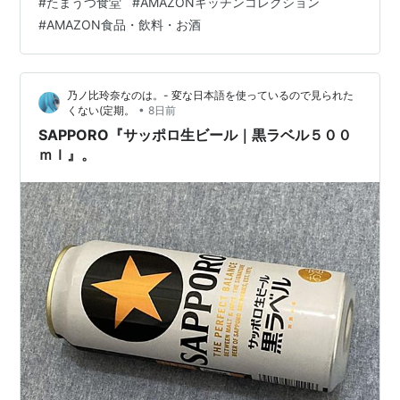
#
たまうつ食堂
#
AMAZONキッチンコレクション
@AmazonJPht…
#
AMAZON食品・飲料・お酒
乃ノ比玲奈なのは。- 変な日本語を使っているので見られた
•
くない(定期。
8日前
SAPPORO『サッポロ生ビール｜黒ラベル５００
ｍｌ』。