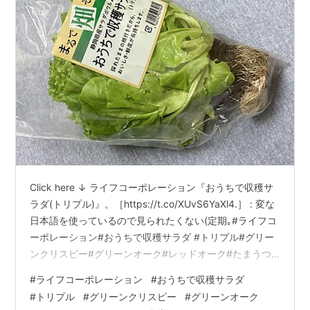
Click here ↓ ライフコーポレーション『おうちで収穫サ
ラダ(トリプル)』。［https://t.co/XUvS6YaXl4.］ : 変な
日本語を使っているので見られたくない(定期｡#ライフコ
ーポレーション#おうちで収穫サラダ #トリプル#グリー
ンクリスピー#グリーンオーク#レッドオーク#たまうつ
食堂https://t.co/Xk042hc56P
#
ライフコーポレーション
#
おうちで収穫サラダ
pic.twitter.com/FaSL0t1Fcf — ひつじぃ💙💛💉💉💉💉💉
#
トリプル
#
グリーンクリスピー
#
グリーンオーク
(@Nonoi_Rena) 。 (@imotchimappu) July 23, 2026