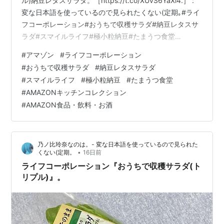
ル)納豆レタスサラダ。［https://t.co/XUvS6YaXl4.］ :
変な日本語を使っているので見られたくない(定期｡#ライ
フコーポレーション#おうちで収穫サラダ#納豆レタスサ
ラダ#スマイルライフ#極小粒納豆#たまうつ食堂
https://t.co/sxEaf5vlv5 pic.twitter.com/vNUlouXAct —
#
アマゾン
#
ライフコーポレーション
ひつじぃ💙💛💉💉💉💉💉(@Nonoi_Rena) 。
#
おうちで収穫サラダ
#
納豆レタスサラダ
(@imotchimappu) July 23, 2026 @imotchimappu ライ
#
スマイルライフ
#
極小粒納豆
#
たまうつ食堂
フコーポレーション 山梨産など国内産 収穫サラダ(ト…
#
AMAZONキッチンコレクション
#
AMAZON食品・飲料・お酒
乃ノ比玲奈なのは。- 変な日本語を使っているので見られた
•
くない(定期。
16日前
ライフコーポレーション『おうちで収穫サラダ(ト
リプル)』。