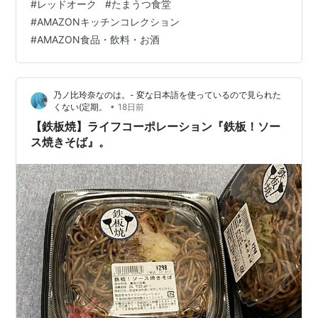
#
レッドオーク
#
たまうつ食堂
@imotchimappu ライフコーポレーション 山梨産など国
#
AMAZONキッチンコレクション
内産 …
#
AMAZON食品・飲料・お酒
乃ノ比玲奈なのは。- 変な日本語を使っているので見られた
•
くない(定期。
18日前
【鉄板焼】ライフコーポレーション『鉄板！ソー
ス焼きそば』。