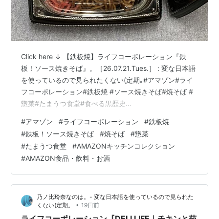
Click here ↓ 【鉄板焼】ライフコーポレーション『鉄
板！ソース焼きそば』。［26.07.21.Tues.］ : 変な日本語
を使っているので見られたくない(定期｡#アマゾン#ライ
フコーポレーション#鉄板焼 #ソース焼きそば#焼そば #
惣菜#たまうつ食堂#食べる黒歴史
https://t.co/EgWeJfLiDj pic.twitter.com/YCMw7C97hZ
#
アマゾン
#
ライフコーポレーション
#
鉄板焼
— ひつじぃ💙💛💉💉💉💉💉(@Nonoi_Rena) 。
#
鉄板！ソース焼きそば
#
焼そば
#
惣菜
(@imotchimappu) July 21, 2026 @imotchimappu 鉄
#
たまうつ食堂
#
AMAZONキッチンコレクション
板！ソース焼きそば@AmazonJPhttps://t.co/4wPIead…
#
AMAZON食品・飲料・お酒
乃ノ比玲奈なのは。- 変な日本語を使っているので見られた
•
くない(定期。
19日前
ライフコーポレーション『DELI LIFE｜チキンと茄