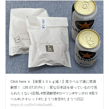
Click here ↓ 【体重１０ｋｇ減！】黒ラベルで遂に禁酒
解禁！［26.07.31.Fri.］ : 変な日本語を使っているので見
られたくない(定期｡#禁酒解禁#ローソン#サッポロ #黒ラ
ベル#Lチキレッド#たまうつ食堂#たまうつ日記
https://t.co/EhOvWoGwAR