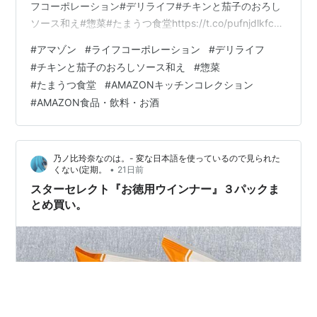
フコーポレーション#デリライフ#チキンと茄子のおろし
ソース和え#惣菜#たまうつ食堂https://t.co/pufnjdlkfc
pic.twitter.com/KO79qctZTr — ひつじぃ💙💛💉💉💉💉💉
#
アマゾン
#
ライフコーポレーション
#
デリライフ
(@Nonoi_Rena) 。 (@imotchimappu) July 20, 2026
#
チキンと茄子のおろしソース和え
#
惣菜
@imotchimappu 【amazon Grocery Wish List】セール
#
たまうつ食堂
#
AMAZONキッチンコレクション
通知✨これ買いたい…
#
AMAZON食品・飲料・お酒
乃ノ比玲奈なのは。- 変な日本語を使っているので見られた
•
くない(定期。
21日前
スターセレクト『お徳用ウインナー』３パックま
とめ買い。