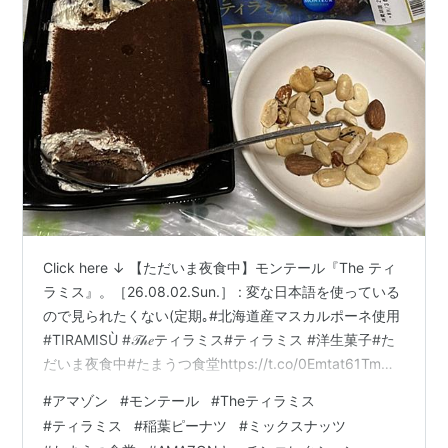
Click here ↓ 【ただいま夜食中】モンテール『The ティ
ラミス』。［26.08.02.Sun.］ : 変な日本語を使っている
ので見られたくない(定期｡#北海道産マスカルポーネ使用
#TIRAMISÙ #𝒯𝒽𝑒ティラミス#ティラミス #洋生菓子#た
だいま夜食中#たまうつ食堂https://t.co/0Emtat61Tm
pic.twitter.com/85jl24sDjt — ひつじぃ💙💛💉💉💉💉💉
#
アマゾン
#
モンテール
#
Theティラミス
(@Nonoi_Rena) 。 (@imotchimappu) August 1, 2026
#
ティラミス
#
稲葉ピーナツ
#
ミックスナッツ
@imotchimappu [冷蔵] モンテール The・ティラミス 1個