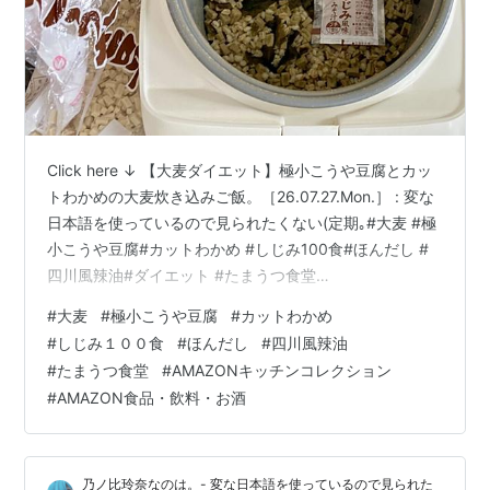
Click here ↓ 【大麦ダイエット】極小こうや豆腐とカッ
トわかめの大麦炊き込みご飯。［26.07.27.Mon.］ : 変な
日本語を使っているので見られたくない(定期｡#大麦 #極
小こうや豆腐#カットわかめ #しじみ100食#ほんだし #
四川風辣油#ダイエット #たまうつ食堂
https://t.co/NwYrET1RQV pic.twitter.com/FCHyKk2xId
#
大麦
#
極小こうや豆腐
#
カットわかめ
— ひつじぃ💙💛💉💉💉💉💉(@Nonoi_Rena) 。
#
しじみ１００食
#
ほんだし
#
四川風辣油
(@imotchimappu) July 27, 2026 @imotchimappu もも
#
たまうつ食堂
#
AMAZONキッチンコレクション
たろう印【訳あり】大麦 (丸麦) 国内産 5kg (5kg×1袋…
#
AMAZON食品・飲料・お酒
乃ノ比玲奈なのは。- 変な日本語を使っているので見られた