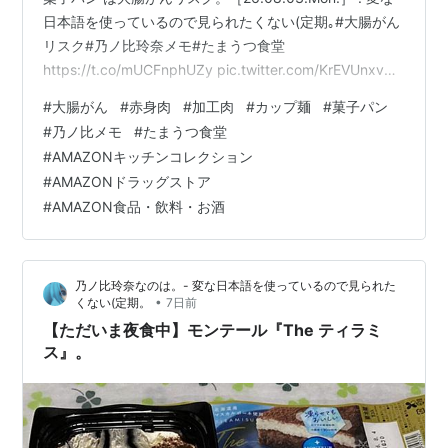
日本語を使っているので見られたくない(定期｡#大腸がん
リスク#乃ノ比玲奈メモ#たまうつ食堂
https://t.co/mUCFnphUZy pic.twitter.com/KrEVUnxv8E
— ひつじぃ💙💛💉💉💉💉💉(@Nonoi_Rena) 。
#
大腸がん
#
赤身肉
#
加工肉
#
カップ麺
#
菓子パン
(@imotchimappu) August 3, 2026 @imotchimappu
#
乃ノ比メモ
#
たまうつ食堂
【amazon Grocery Wish List】セール通知✨これ買いた
#
AMAZONキッチンコレクション
い！を片っぱしから欲しいものリストへ！食品・飲…
#
AMAZONドラッグストア
#
AMAZON食品・飲料・お酒
乃ノ比玲奈なのは。- 変な日本語を使っているので見られた
•
くない(定期。
7日前
【ただいま夜食中】モンテール『The ティラミ
ス』。