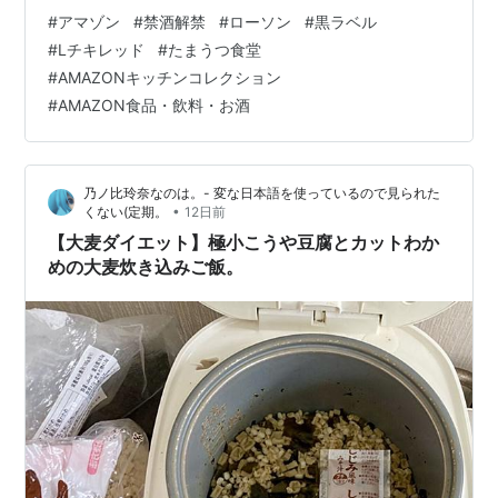
pic.twitter.com/HF83LEo8yW — ひつじぃ💙💛💉💉💉💉
#
アマゾン
#
禁酒解禁
#
ローソン
#
黒ラベル
💉(@Nonoi_Rena) 。 (@imotchimappu) July 31, 2026
#
Lチキレッド
#
たまうつ食堂
@imotchimappu 【amazon Grocery Wish List】セール
#
AMAZONキッチンコレクション
通知✨これ買いたい！を片っぱしから欲しいものリスト
#
AMAZON食品・飲料・お酒
へ！食…
乃ノ比玲奈なのは。- 変な日本語を使っているので見られた
•
くない(定期。
12日前
【大麦ダイエット】極小こうや豆腐とカットわか
めの大麦炊き込みご飯。