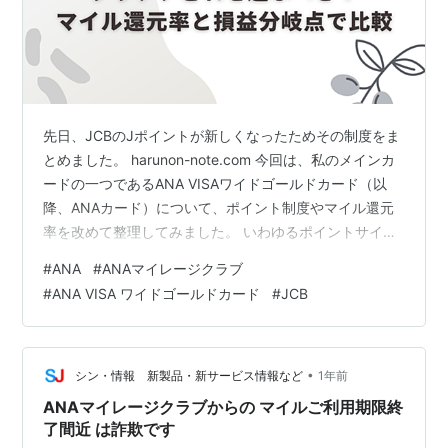
先日、JCBのJポイントが新しくなったためその制度をま
とめました。 harunon-note.com 今回は、私のメインカ
ードの一つであるANA VISAワイドゴールドカード（以
降、ANAカード）について、ポイント制度やマイル還元
率を改めて整理してみました。 いわゆるポイントサイト
を経由するポイ活は、VISAやANAマイレージの仕組みで
#
ANA
#
ANAマイレージクラブ
はないのでここでは割愛して、純粋なANAカードの機能
#
ANA VISA ワイドゴールドカード
#
JCB
を検討対象としています。 また、ANAカードと他カード
の使い分けも簡単にまとめておこうと思います。 1. VISA
カードとしての基本のポイント制度 提携カード（ANAカ
ード）では対象外となる主な特典 提携カード…
•
シン・情報 新製品・新サービス情報など
1年前
ANAマイレージクラブからの マイルご利用期限終
了間近 は詐欺です