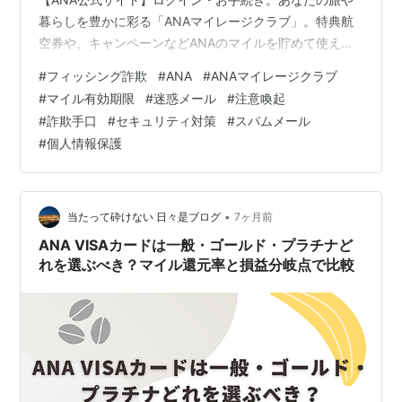
暮らしを豊かに彩る「ANAマイレージクラブ」。特典航
空券や、キャンペーンなどANAのマイルを貯めて使える
サービス満載。www.ana.co.jp 会員の方は、このメール
#
フィッシング詐欺
#
ANA
#
ANAマイレージクラブ
は無視してこちらからログインし、マイル残高や有効期
#
マイル有効期限
#
迷惑メール
#
注意喚起
限の状況を確認してください。確認できれば、以下の解
#
詐欺手口
#
セキュリティ対策
#
スパムメール
説を読む必要はありません。 ■件名： 【ANA】マイル有
#
個人情報保護
効期限のお知らせ（＜日付＞まで））No.＜数字＞ ■送
信元： ANAマイレージクラブ <server@ana.co.jp…
•
当たって砕けない 日々是ブログ
7ヶ月前
ANA VISAカードは一般・ゴールド・プラチナど
れを選ぶべき？マイル還元率と損益分岐点で比較