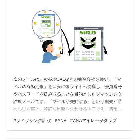
次のメールは、ANAやJALなどの航空会社を装い、「マ
イルの有効期限」を口実に偽サイトへ誘導し、会員番号
やパスワードを盗み取ることを目的としたフィッシング
詐欺メールです。「マイルが失効する」という損失回避
の心理を突き、冷静な判断を失わせる手口です。情報を
入力すると、貯めたマイルが盗まれるなどの直接的な被
#
フィッシング詐欺
#
ANA
#
ANAマイレージクラブ
害に繋がります。■件名： マイルご利用期限終了間近
「マイルご利用期限終了間近」という件名で、マイルが
間もなく失効するという危機感を煽り、利用者に確認を