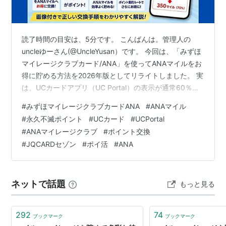
読了時間の目安は、5分です。 こんばんは。管理人の
uncleゆーさん(@UncleYusan）です。 今回は、「みずほ
マイレージクラブカード/ANA」を使ってANAマイルをお
得に貯める方法を2026年版としてリライトしました。 実
は、UCカードアプリ（UC Portal）の表示が通常60％の
交換レートで表示されるため、70％で交換できる正しい
#
みずほマイレージクラブカードANA
#
ANAマイル
手順が分からず、戸惑ってしまう方も少なくありませ
#
永久不滅ポイント
#
UCカード
#
UCPortal
ん。 この記事では、誰でも迷わずに70%レートを適用で
#
ANAマイレージクラブ
#
ポイント交換
きる、その正しい交換手順と注意点をわかりやすく解説
#
JQCARDセゾン
#
ポイ活
#
ANA
します。 2026年1月21日（水）18時00分をもって、「み
ずほマイレージクラブカード／ANA」新規入…
ネットで話題
もっと見る
292
74
ブックマーク
ブックマーク