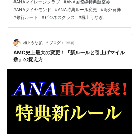
#
ANAマイレージクラブ
#
ANA国際線特典航空券
も重要な変更「乗換え条件の改定」です。今回は国際航
#
ANAダイヤモンド
#
ANA特典ルール変更
#
海外発券
空券を操る上で欠かせないスキル・考え方を伝授しま
#
修行ルート
#
ビジネスクラス
#
極上うなぎ。
す。 次の改革がAMC史上最大の変更、それは新しい時代
の幕開けです。新たな門出には順応するセンスと前向き
な姿勢が試されます。数多くの1期生が 引退しています。
最後の番人・日本…
•
極上うなぎ。のブログ
1年前
AMC史上最大の変更！『新ルールと引上げマイル
数』の捉え方