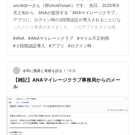
uncleゆーさん（@UncleYusan）です。 先日、2025年9
月上旬から、ANAが提供する「ANAマイレージクラブ」
アプリに、ログイン時の2段階認証が導入されることにな
ったという発表がありました。 このアプリをマイル積算
や予約の確認などでよく利用しています。 この発表を知
#
ANA
#
ANAマイレージクラブ
#
マイル不正利用
ったはじめは、「まだ2段階認証を導入していなかったの
#
２段階認証導入
#
アプリ
#
ログイン時
か？」「それにしても遅すぎる」と思いました。 でもよ
くよく考えると、WEBサイトもスマホアプリでも航空券
を予約する際、2段階認証になっていたことを思い出しま
した。 果たしてこれってどういうことなのか？ 2段階認
•
令和に囲碁と将棋を語る
1年前
証とは？…
【雑記】ΑNAマイレージクラブ事務局からのメー
ル