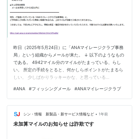
昨日（2025年5月24日）に「ANAマイレージクラブ事務
局」という組織からメールが来た。 ↓ 以下のようなもの
である。 4942マイル分のマイルがたまっている、らし
い。 所定の手続をとると、何かしらポイントがたまるら
しい。 少しばかりラッキーかな、と思っている
と・・・。 「俺、ANAの飛行機にいつ乗ったっけ？」 と
#
ANA
#
フィッシングメール
#
ANAマイレージクラブ
いう素朴な疑問がわいてきた。 過去の自分の旅行の記録
を調べてみても、ここ数年、ANAの飛行機に乗った記録
も記憶も出てこない。元々、私の旅行は鉄道がメインで
•
ある。 ということで、上記のメールは「関わってはいけ
シン・情報 新製品・新サービス情報など
1年前
ないメール」であるという結論に落ち着いた。 どこで落
未加算マイルのお知らせ は詐欺です
とし穴が待っているか、わ…