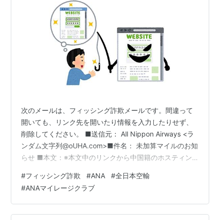
次のメールは、フィッシング詐欺メールです。間違って
開いても、リンク先を開いたり情報を入力したりせず、
削除してください。 ■送信元： All Nippon Airways <ラ
ンダム文字列@oUHA.com>■件名： 未加算マイルのお知
らせ ■本文：※本文中のリンクから中国籍のホスティン
グ企業のサーバー（設置場所は香港）に接続されます。
#
フィッシング詐欺
#
ANA
#
全日本空輸
■送信元地域： Oxford, Mississippi, United States ■表
#
ANAマイレージクラブ
示される画面のコピー：■ANAの注意喚起： 弊社および
弊社グループ会社名を使用した不審なメールや身に覚え
のないメールにご注意ください（2025/4/10更新）