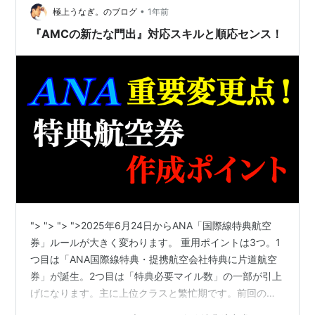
www.ana…
•
極上うなぎ。のブログ
1年前
『AMCの新たな門出』対応スキルと順応センス！
"> "> "> ">2025年6月24日からANA「国際線特典航空
券」ルールが大きく変わります。 重用ポイントは3つ。1
つ目は「ANA国際線特典・提携航空会社特典に片道航空
券」が誕生。2つ目は「特典必要マイル数」の一部が引上
げになります。主に上位クラスと繁忙期です。前回の作
品で詳しく解説しています。そして、3つ目が最大かつ最