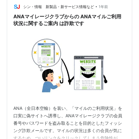
•
急がせます。■送信元： ANAマイレージクラブ <ランダ
シン・情報 新製品・新サービス情報など
1年前
ム文字列@goy.com>送信元のアドレスを分析した結果、
ANAマイレージクラブからの ANAマイルご利用
航空会社とは全く関係のないドメ…
状況に関するご案内 は詐欺です
ANA（全日本空輸）を装い、「マイルのご利用状況」を
口実に偽サイトへ誘導し、ANAマイレージクラブの会員
番号やパスワードを盗み取ることを目的としたフィッシ
ング詐欺メールです。マイルの状況は多くの会員が気に
するため、ついリンクをクリックしてしまう危険性が高