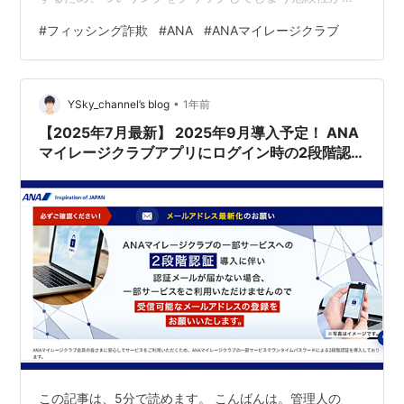
い手口です。情報を入力すると、貯めたマイルが盗まれ
#
フィッシング詐欺
#
ANA
#
ANAマイレージクラブ
るなどの直接的な被害に繋がります。■件名： ANAマイ
ルご利用状況に関するご案内 「マイルご利用状況に関す
るご案内」という件名で、マイルの有効期限や不正利用
•
の可能性を匂わせ、利用者に確認を促します。■送信
YSky_channel’s blog
1年前
元： ANAアカウントサポート <ランダム文字列@ランダ
【2025年7月最新】 2025年9月導入予定！ ANA
ム文字列.sendivio.com>…
マイレージクラブアプリにログイン時の2段階認
証が導入？
この記事は、5分で読めます。 こんばんは。管理人の