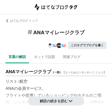
はてなブログ トップ
ANAマイレージクラブ
このタグでブログを書く
言葉の解説
ネットで話題
関連ブログ
ANAマイレージクラブ
(
一般
)
【
えーえぬえーまいれーじくらぶ
】
リスト::航空
ANAの会員サービス。
フライトや提携しているショッピングやホテルのご宿
解説の続きを読む
泊、レンタカー利用などでポイント「マイル」を貯めた
り、予約サービスなどができる。