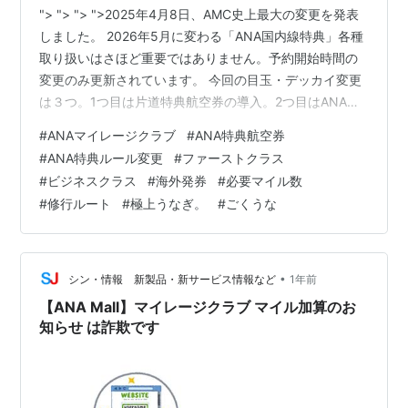
"> "> "> ">2025年4月8日、AMC史上最大の変更を発表
しました。 2026年5月に変わる「ANA国内線特典」各種
取り扱いはさほど重要ではありません。予約開始時間の
変更のみ更新されています。 今回の目玉・デッカイ変更
は３つ。1つ目は片道特典航空券の導入。2つ目はANA国
際線特典航空券・必要マイル数の変更です。そして最も
#
ANAマイレージクラブ
#
ANA特典航空券
重要なのは乗換条件の改定になります。 日本最強マイラ
#
ANA特典ルール変更
#
ファーストクラス
ーが重要ポイントを多角的に解説します。面白い発見が
#
ビジネスクラス
#
海外発券
#
必要マイル数
あるはずです、皆さんが見たものと比べてみません
#
修行ルート
#
極上うなぎ。
#
ごくうな
か！！ 立ち上がれ！ 修行僧たちよ！！ 皆さ～ん、こん
ちは！！ (^^=)/マイラー・ホテラー歴30年以上・複数社
のライ…
•
シン・情報 新製品・新サービス情報など
1年前
【ANA Mall】マイレージクラブ マイル加算のお
知らせ は詐欺です