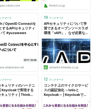
apan.zdnet.com
thinkit.co.jp
19
ックマーク
ブックマーク
h / OpenID Connectを
APIセキュリティについて学
とするAPIセキュリティ
習できるオープンソースラボ
て #yuzawaws
環境「vAPI」、なぜ必要な
のか
ww.slideshare.net
atmarkit.itmedia.co.jp
12
ックマーク
ブックマーク
Iセキュリティのハードニ
コンテナ上のマイクロサービ
| Keycloakで実現する
スの認証強化 ～Istioと
セキュリティ | Think
Keycloak～ | Keycloakで実
（シンクイット）
現するAPIセキュリティ |
Think IT（シンクイット）