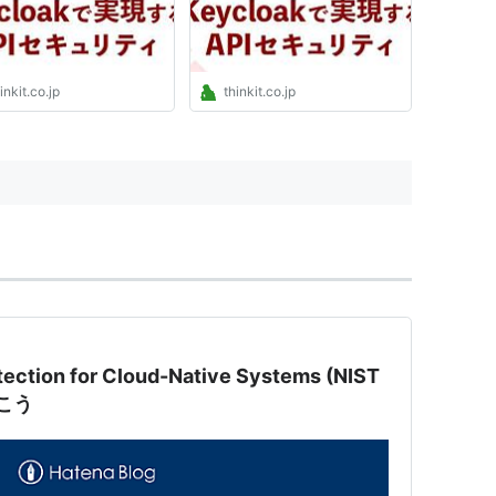
inkit.co.jp
thinkit.co.jp
otection for Cloud-Native Systems (NIST
解こう