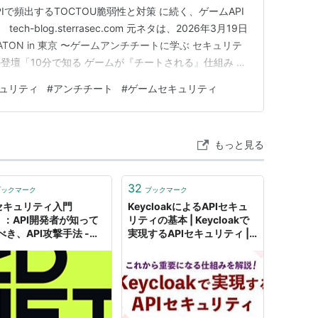
PIで頻出するTOCTOU脆弱性と対策 に続く、ゲームAPI
h-blog.sterrasec.com 元ネタは、2026年3月19日
ATON in 東京 〜ゲームアンチチートに学ぶ セキュリテ
登壇「10分で知る ゲームが『チートされる』仕組み 〜
と防御〜」です（スライドは Speaker Deck で公開し
キュリティ
#
アンチチート
#
ゲームセキュリティ
列リクエスト…
もっと見る
32
ブックマーク
ブックマーク
Iセキュリティ入門
KeycloakによるAPIセキュ
）：API開発者が知って
リティの基本 | Keycloakで
べき、API攻撃手法 -
実現するAPIセキュリティ |
t Japan
Think IT（シンクイット）