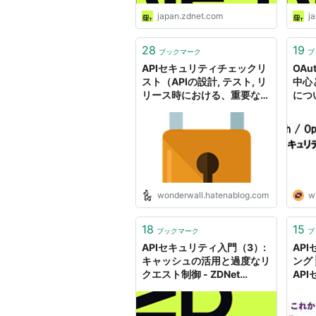
japan.zdnet.com
j
28
19
ブックマーク
ブ
APIセキュリティチェックリ
OAut
スト（APIの設計, テスト, リ
中心
リース時における、重要なセ
につい
キュリティ対策チェックリス
ト） - もた日記
wonderwall.hatenablog.com
w
18
15
ブックマーク
ブ
APIセキュリティ入門（3）:
AP
キャッシュの活用と過度なリ
ング 
クエスト制御 - ZDNet
API
Japan
IT