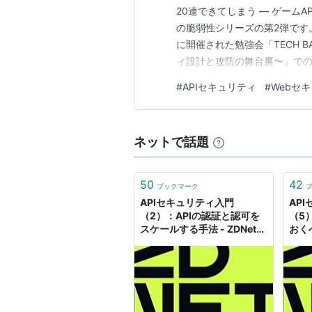
20連できてしまう ― ゲームA
の脆弱性シリーズの第2弾です。 tec
に開催された勉強会「TECH B
ィ設計と攻防の舞台裏〜」での
通信・API・メモリから見る攻撃
#
APIセキュリティ
#
Webセ
ています）。 前回は「同時並
ネットで話題
50
42
ブックマーク
APIセキュリティ入門
AP
（2）：APIの認証と認可を
（5
スケールする手法 - ZDNet
おく
Japan
ZDNe