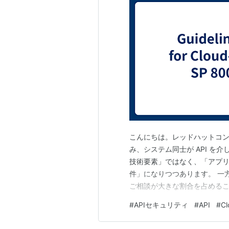
こんにちは。レッドハットコン
み、システム同士が API を
技術要素」ではなく、「アプ
件」になりつつあります。 一方で
ご相談が大きな割合を占めるこ
のかは引き続き手探りの状態が
#
APIセキュリティ
#
API
#
Cl
NIST は Guidelines for API Pr