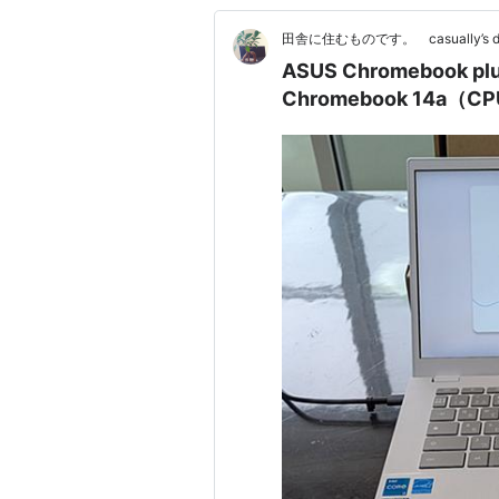
田舎に住むものです。 casually’s di
ASUS Chromebook
Chromebook 14a（C