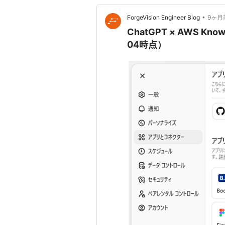
•
ForgeVision Engineer Blog
9ヶ月
ChatGPT × AWS Kno
04時点）