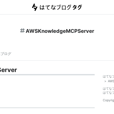
AWSKnowledgeMCPServer
連ブログ
erver
はてな
>
AWS
はてな
はてな
Copyrig