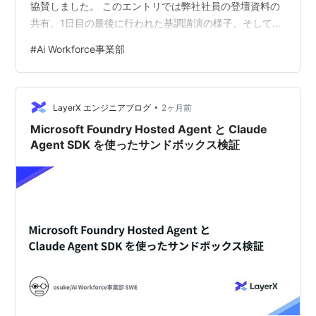
協賛しました。 このエントリでは弊社社員の登壇資料の
共有、1日目の最後に行われた基調講演の様子、そして
LayerXブースの様子をレポートします。今回はゴールド
#
Ai Workforce事業部
スポンサーとしての出展に加え、LayerXから総勢4名の
エンジニアが登壇しました。まずはそれぞれの登壇資料
からご紹介します。 登壇資料 API設計や型の推論にまつ
•
わる話まで、幅広いテーマでの登壇となりました。各発
LayerX エンジニアブログ
2ヶ月前
表の資料は以下の通りです。もしご…
Microsoft Foundry Hosted Agent と Claude
Agent SDK を使ったサンドボックス検証