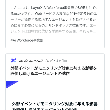
こんにちは、LayerX Ai Workforce事業部でSWEをしてい
るosukeです。 Webサービスの裏側など不特定多数のユ
ーザーが操作する環境でAIエージェントを動作させるた
めにまず必要になるのがサンドボックス技術です。エー
ジェントは自律的に柔軟な挙動をする反面、それらをセ
キュリティ的に閉じ込める必要が出てきます。 本記事で
#
Ai Workforce事業部
は、Azure内で閉じる構成として、Claude Codeを
Subprocessとして動かせるClaude Agent SDKと
Microsoft Foundry Hosted Agentというエージェントサ
•
ンドボックス基盤を軸に構成の検討をしていきます。 AI
LayerX エンジニアブログ
3ヶ月前
エ…
外部イベントがモニタリング対象に与える影響を
評価し続けるエージェントの試作