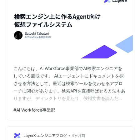
こんにちは、Ai Workforce事業部でAI検索エンジニアを
している鷹取です。 AIエージェントにドキュメントを探
させる方法として、最近は検索ツールを使わせるアプロ
ーチに関心があります。検索APIを直接呼ばせる方法もあ
りますが、ディレクトリを見たり、候補文書を読んだ
り、検索語を変えたりできる探索的なインターフェース
#
Ai Workforce事業部
も相性が良さそうです。 その方法として面白いのが、
Agent向けの仮想ファイルシステムです。Agentには ls,
cat, grep のようなファイル操作を見せつつ、実体は検索
•
エンジン上のデータにします。これなら、Agentはファイ
LayerX エンジニアブログ
4ヶ月前