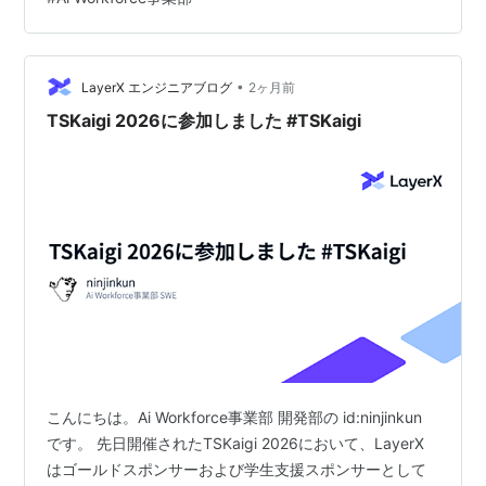
年分のAIニュースの長期記憶」を作ってみることにしま
した。 最大6並列で約20時間、607回のセッション、
4,552個のmemoryファイル ー 動かしてみないと分から
•
ない「長期記憶の課題」にぶつかるため、今回はこうい
LayerX エンジニアブログ
2ヶ月前
った規模でシミュレーションを行いま…
TSKaigi 2026に参加しました #TSKaigi
こんにちは。Ai Workforce事業部 開発部の id:ninjinkun
です。 先日開催されたTSKaigi 2026において、LayerX
はゴールドスポンサーおよび学生支援スポンサーとして