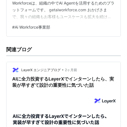
Workforceは、組織の中でAI Agentを活用するためのプラ
ットフォームです。 getaiworkforce.com おかげさま
で、我々の組織もお客様もユースケースも拡大を続けて
いて、AI Agentとその周辺機能を日々企画・開発してい
#
Ai Workforce事業部
ます。そのなかで、最近とくに議論が長引くテーマがあ
ります。 権限管理です。 社内Slackで権限の話を始める
と、毎回スレッドが伸びます。私もさまざまな方と意見
関連ブログ
交換するたびに新しい視点が得られ、とても面白い領域
だと感じています。（そ…
•
LayerX エンジニアブログ
2ヶ月前
AIに全力投資するLayerXでインターンしたら、実
装が早すぎて設計の重要性に気づいた話