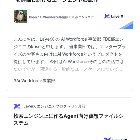
こんにちは。LayerX の Ai Workforce 事業部 FDE部エン
ジニアのkoseiと申します。 当事業部では、エンタープラ
イズのお客さま向けにAi Workforceというプロダクトを
提供しています。 今回はAi Workforceそのものの話では
ないですが、関連する一般的なユースケースについて少
し試していることを共有します。 組織が大きくなると、
#
Ai Workforce事業部
多種多様で膨大なアセットをどう活かすか、どう管理
し、守り、継続的に価値を出していくのかが重要になり
ます。 ここでいうアセットは、単なるファイルや文書だ
•
けではありません。個別の案件やプロジェクト、ノウハ
LayerX エンジニアブログ
3ヶ月前
ウ、実施機関や取引先企業、契約や判断履…
検索エンジン上に作るAgent向け仮想ファイルシ
ステム