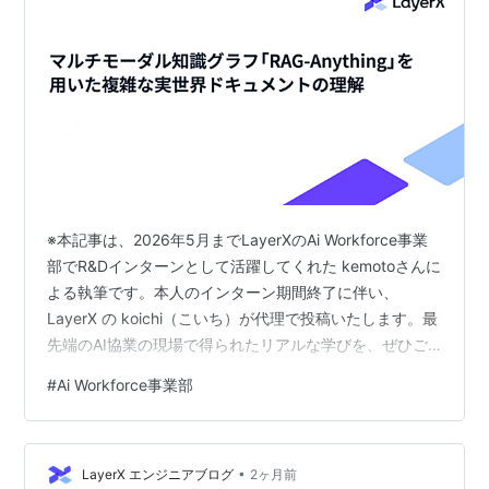
※本記事は、2026年5月までLayerXのAi Workforce事業
部でR&Dインターンとして活躍してくれた kemotoさんに
よる執筆です。本人のインターン期間終了に伴い、
LayerX の koichi（こいち）が代理で投稿いたします。最
先端のAI協業の現場で得られたリアルな学びを、ぜひご
覧ください！ -- こんにちは。LayerX AiWorkforce 事業
#
Ai Workforce事業部
部 R&D チームでインターンしております竹本
（@kemotohuman）です。 当事業部では、エンタープ
ライズのお客さま向けに『Ai Workforce』というプロダ
•
クトを提供しています。Ai Workforce では、エンター…
LayerX エンジニアブログ
2ヶ月前