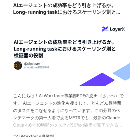
ルを探索しているように振る舞えますが、システム…
AIエージェントの成功率をどう引き上げるか。
Long-running taskにおけるスケーリング則と検
証器の役割
こんにちは！Ai Workforce事業部FDEの恩田（さいぺ）で
す。 AIエージェントの進化も凄まじく、どんどん長時間
のタスクをこなせるようになっています。この分野のベ
ンチマークの第一人者であるMETRでも、最新のClaude
Opus 4.6で10時間のタスクが50%の確率で完了できるこ
とが示されています（80%だと1時間）。 （出典:
#
Ai Workforce事業部