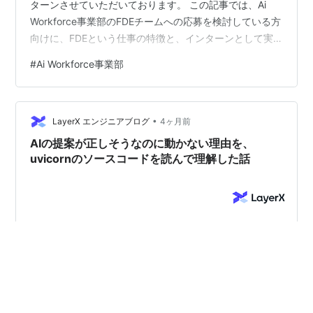
ターンさせていただいております。 この記事では、Ai
Workforce事業部のFDEチームへの応募を検討している方
向けに、FDEという仕事の特徴と、インターンとして実
際に経験した「現場での課題解決がプロダクト改善につ
#
Ai Workforce事業部
ながる」流れを紹介します。 FDEの業務 FDEの詳細は以
下の記事でも紹介されていますので、そちらをご参照く
ださい。 note.com blog.allstarsaas.com
•
note.layerx.co.jp 私が理解しているFD…
LayerX エンジニアブログ
4ヶ月前
AIの提案が正しそうなのに動かない理由を、
uvicornのソースコードを読んで理解した話