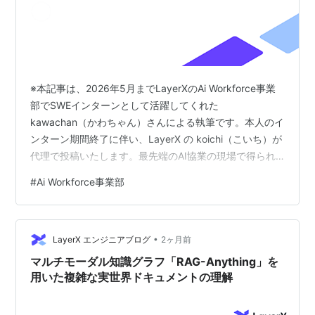
※本記事は、2026年5月までLayerXのAi Workforce事業
部でSWEインターンとして活躍してくれた
kawachan（かわちゃん）さんによる執筆です。本人のイ
ンターン期間終了に伴い、LayerX の koichi（こいち）が
代理で投稿いたします。最先端のAI協業の現場で得られ
たリアルな学びを、ぜひご覧ください！ はじめに こんに
#
Ai Workforce事業部
ちは、kawachan（かわちゃん）です。昨年の12月か
ら、LayerXのAi Workforce事業部SWE（Software
Engineer）チームでインターンをしています。 この記事
•
では、Ai Workforce事業部への応募を検討されている方
LayerX エンジニアブログ
2ヶ月前
や、当…
マルチモーダル知識グラフ「RAG-Anything」を
用いた複雑な実世界ドキュメントの理解