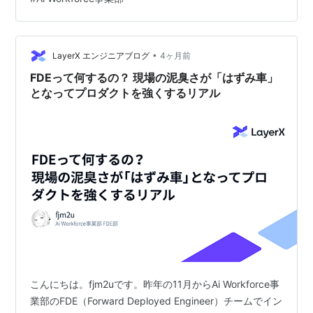
https://metr.org/ , 2026/4/7アクセス） とはいえ、長時
間に渡るタスクは、ステップ数も膨大です。各ステップ
の成功確率を上げたり、リトライや失敗の原因を考え、
•
失敗しても復帰できるような仕組みが必要になりそうで
LayerX エンジニアブログ
4ヶ月前
す。この分野をいくつか読…
FDEって何するの？ 現場の泥臭さが「はずみ車」
となってプロダクトを強くするリアル
こんにちは。fjm2uです。昨年の11月からAi Workforce事
業部のFDE（Forward Deployed Engineer）チームでイン