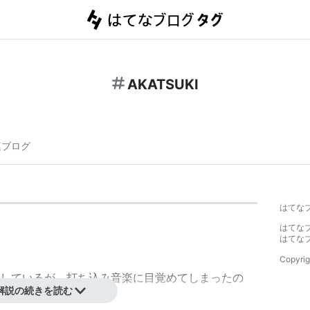
AKATSUKI
連ブログ
はてな
。
はてな
はてな
Copyrig
しているが、打ち込み音楽に目覚めてしまったの
解説の続きを読む