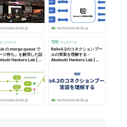
ckerslab.aktsk.jp
hackerslab.aktsk.jp
106
ブックマーク
ブックマーク
ub の merge queue で
Rails4.2のコネクションプー
ージ待ち」を解消した話
ルの実装を理解する -
atsuki Hackers Lab | 株
Akatsuki Hackers Lab | 株
アカツキ（Akatsuki
式会社アカツキ（Akatsuki
Inc.)
ckerslab.aktsk.jp
hackerslab.aktsk.jp