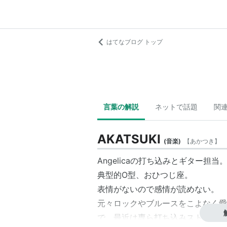
はてなブログ トップ
言葉の解説
ネットで話題
関
AKATSUKI
(
音楽
)
【
あかつき
】
Angelicaの打ち込みとギター担当
典型的O型、おひつじ座。
表情がないので感情が読めない。
元々ロックやブルースをこよなく愛
で、最近は専ら打ち込みスト。