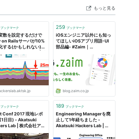
もっと見る
259
ブックマーク
ブックマーク
変数を設定するだけで
iOSエンジニア以外にも知っ
y on Railsサーバが10%
てほしいiOSアプリ用語-UI
化する(かもしれない)話
部品編- #Zaim｜
atsuki Hackers Lab | 株
akatsuki174
アカツキ（Akatsuki
ckerslab.aktsk.jp
blog.zaim.co.jp
189
ブックマーク
ブックマーク
ct Conf 2017 現地レポ
Engineering Managerを廃
1日目) - Akatsuki
止して1年経ちました -
kers Lab | 株式会社アカ
Akatsuki Hackers Lab | 株
katsuki Inc.)
式会社アカツキ（Akatsuki
Inc.)