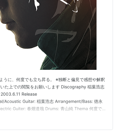
I 太陽のように、何度でも立ち昇る。 ※独断と偏見で感想や解釈
上での閲覧をお願いします Discography 稲葉浩志
I 2003.6.11 Release
cal/Acoustic Guitar: 稲葉浩志 Arrangement/Bass: 徳永
lectric Guiter: 春畑道哉 Drums: 青山純 Thema 何度でも
太陽と喩えて歌う…