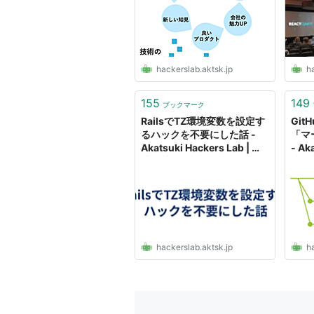
hackerslab.aktsk.jp
ha
155
149
ブックマーク
RailsでTZ環境変数を設定す
GitH
るハックを不要にした話 -
「マ
Akatsuki Hackers Lab | 株
- Ak
式会社アカツキ（Akatsuki
式会社
Inc.)
Inc.)
hackerslab.aktsk.jp
ha