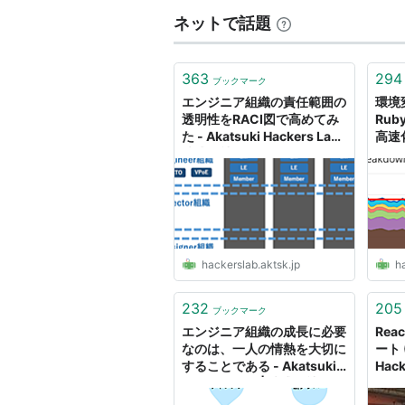
ネットで話題
363
294
ブックマーク
エンジニア組織の責任範囲の
環境
透明性をRACI図で高めてみ
Rub
た - Akatsuki Hackers Lab |
高速
株式会社アカツキ
- Ak
（Akatsuki Inc.)
式会社
Inc.)
hackerslab.aktsk.jp
ha
232
205
ブックマーク
エンジニア組織の成長に必要
Rea
なのは、一人の情熱を大切に
ート (
することである - Akatsuki
Hac
Hackers Lab | 株式会社アカ
ツキ（A
ツキ（Akatsuki Inc.)