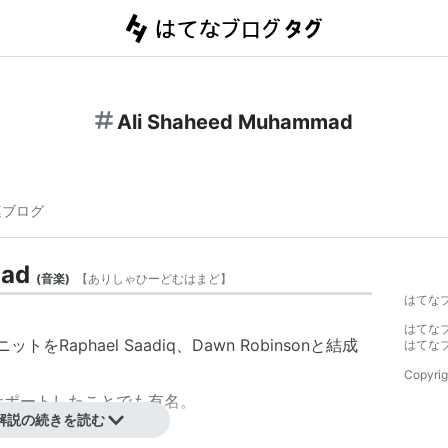
Ali Shaheed Muhammad
連ブログ
mad
(
音楽
)
【
ありしゃひーどむはまど
】
はてな
はてな
ットをRaphael Saadiq、Dawn Robinsonと結成
はてな
Copyrig
をサポートしたことでも有名。
解説の続きを読む
バムをリリース。