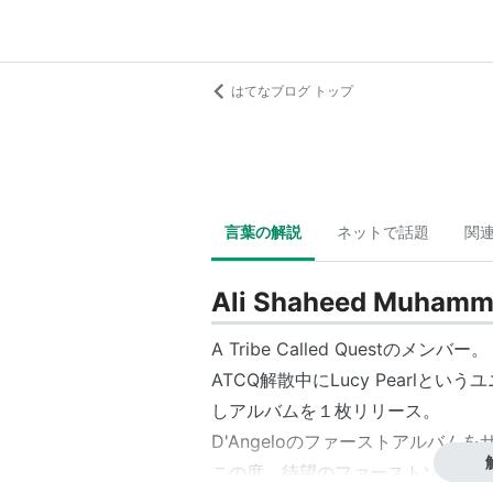
はてなブログ トップ
言葉の解説
ネットで話題
関
Ali Shaheed Muham
A Tribe Called Questのメンバー。
ATCQ解散中にLucy Pearlというユニ
しアルバムを１枚リリース。
D'Angeloのファーストアルバム
この度、待望のファーストソロアル