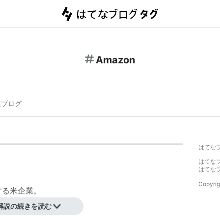
Amazon
連ブログ
はてな
はてな
はてな
Copyrig
する米企業。
解説の続きを読む