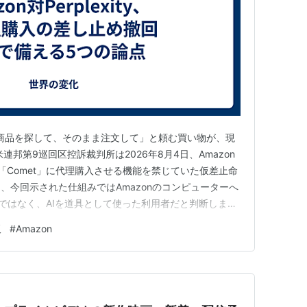
う商品を探して、そのまま注文して」と頼む買い物が、現
連邦第9巡回区控訴裁判所は2026年8月4日、Amazon
ラウザー「Comet」に代理購入させる機能を禁じていた仮差止命
、今回示された仕組みではAmazonのコンピューターへ
ityではなく、AIを道具として使った利用者だと判断しまし
の最終判決ではありません。「あらゆるAIエージェント
販
#
Amazon
規約を無視して買い物できる」と認めた判断でもありませ