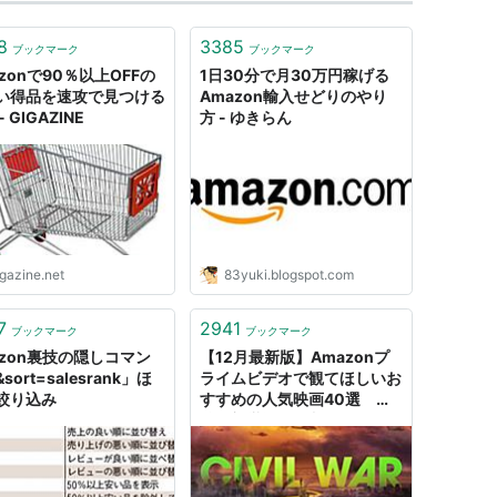
8
3385
ブックマーク
ブックマーク
zonで90％以上OFFの
1日30分で月30万円稼げる
い得品を速攻で見つける
Amazon輸入せどりのやり
- GIGAZINE
方 - ゆきらん
igazine.net
83yuki.blogspot.com
7
2941
ブックマーク
ブックマーク
azon裏技の隠しコマン
【12月最新版】Amazonプ
sort=salesrank」ほ
ライムビデオで観てほしいお
絞り込み
すすめの人気映画40選 ～
編集部厳選～ : 映画ニュース
- 映画.com