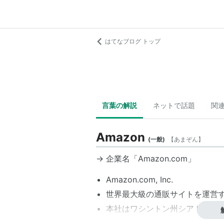
はてなブログ トップ
言葉の解説
ネットで話題
関
Amazon
(
一般
)
【
あまぞん
】
→ 企業名「
Amazon.com
」
Amazon.com, Inc.
世界最大級の通販サイトを運営
本社はワシントン州シアトル
1994年7月設立