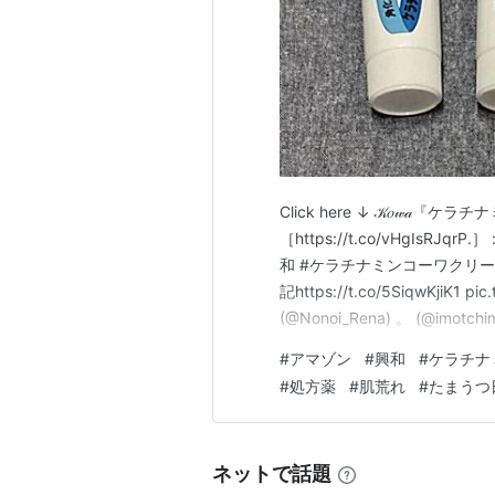
Click here ↓ 𝒦𝑜𝓌𝒶
［https://t.co/vHgIs
和 #ケラチナミンコーワクリー
記https://t.co/5SiqwKjiK1 p
(@Nonoi_Rena) 。 (@imotchi
コーワ：検索結果@AmazonJPhttp
#
アマゾン
#
興和
#
ケラチナ
#
処方薬
#
肌荒れ
#
たまうつ
ネットで話題