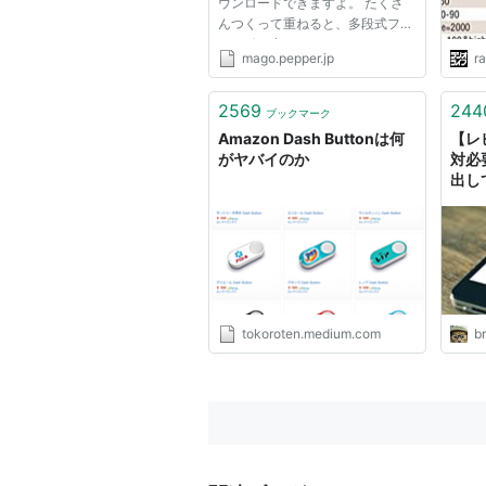
ウンロードできますよ。 たくさ
んつくって重ねると、多段式ファ
イル引き出しになります。 もう
mago.pepper.jp
ra
どの家にもひとつやふたつはきっ
とあるAmazonさんのダンボール
箱。 「材料ってどこで手に入る
2569
244
ブックマーク
んですか？」 っていう質問がい
Amazon Dash Buttonは何
【レ
ちばん多...
がヤバイのか
対必
出して
で勉
Bria
tokoroten.medium.com
br