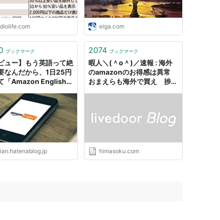
diolife.com
eiga.com
0
2074
ブックマーク
ブックマーク
ビュー】もう英語って絶
暇人＼(＾o＾)／速報 : 海外
要なんだから、1日25円
のamazonのお得感は異常
「Amazon English」
おまえらも海外で買え 捗る
強しときなよ！ -
ぞ - ライブドアブログ
n'z Imagination
ian.hatenablog.jp
himasoku.com