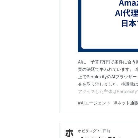
AIに「予算1万円で条件に合
実の法廷で争われています。 米
上でPerplexityのAIブ
令を取り消しました。控訴裁は
アクセスした主体はPerplex
た。 ただし、これは訴訟全体
#
AIエージェント
#
ネット通
が、通販サイトの意向や利用
ん。日本…
•
ホビヲログ
1日前