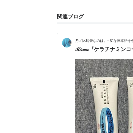
→ 通販サイト（日本）「
amazon.co
関連ブログ
Amazon.comの日本法人ア
乃ノ比玲奈なのは。- 変な日本語を
𝒦𝑜𝓌𝒶『ケラチナミ
→ 一般「
アマゾン
」