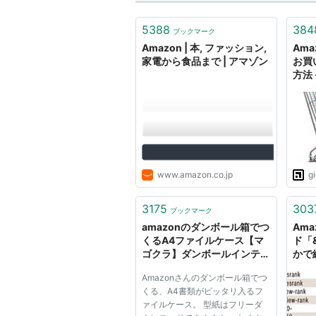
5388
384
ブックマーク
Amazon | 本, ファッション,
Ama
家電から食品まで | アマゾン
お買
方法 
www.amazon.co.jp
g
3175
303
ブックマーク
amazonのダンボール箱でつ
Am
くるA4ファイルケース【マ
ド「&
ゴクラ】ダンボールインテリ
かで
ア生活
Amazonさんのダンボール箱でつ
くる、A4書類がピッタリ入るフ
ァイルケース。 型紙はフリーダ