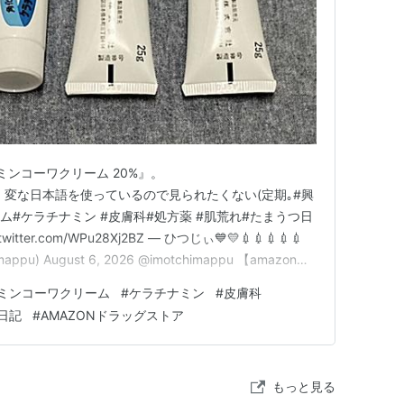
『ケラチナミンコーワクリーム 20%』。
RJqrP.］ : 変な日本語を使っているので見られたくない(定期｡#興
ム#ケラチナミン #皮膚科#処方薬 #肌荒れ#たまうつ日
ic.twitter.com/WPu28Xj2BZ — ひつじぃ💙💛💉💉💉💉💉
mappu) August 6, 2026 @imotchimappu 【amazon】
s://t.co/Z…
ミンコーワクリーム
#
ケラチナミン
#
皮膚科
日記
#
AMAZONドラッグストア
もっと見る