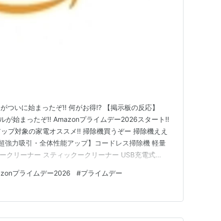
ついに始まったぞ!! 何がお得!? 【掲示板の反応】
が始まったぞ!! Amazonプライムデー2026スタート!!
アップ対象の家電オススメ!! 掃除機買うぞー 掃除機ええ
pa超強力吸引・全体性能アップ】コードレス掃除機 軽量
ィークリーナー スティックークリーナー USB充電式
ミ捨て 省エネ一 多機能ノズル付き フロア/カーテン/ソフ
azonプライムデー2026
#
プライムデー
 年末お掃除 日本語取扱説明書（Purple…