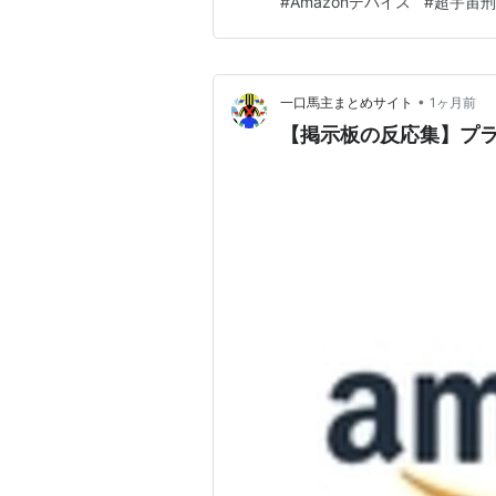
#
Amazonデバイス
#
超宇宙刑
•
一口馬主まとめサイト
1ヶ月前
【掲示板の反応集】プライ