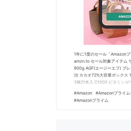
1年に1度のセール「Amazo
amzn.to セール対象アイテム
900g AGF(エージーエフ) 
治 カカオ72%大容量ボックス 1
3種21本入 C1000 ビタミンゼリ
機 扇風機 Dyson Purifier 
#
Amazon
#
Amazonプライ
#
Amazonプライム