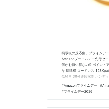
掲示板の反応集。プライムデーが
Amazonプライムデー先行セール
何がお買い得なの!? ポイント
な 掃除機 コードレス【28K
低騒音 36分連続稼働 ハンデ
HEPA多重濾過 ワンタッチゴ
#
Amazonプライムデー
#
Am
ァ/車に適用 家庭用 一人暮らし
#
プライムデー2026