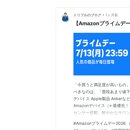
•
トリプルのブログ
1ヶ月前
【Amazonプライムデ
「今買うと満足度が高いもの」を
べきなのは、「普段あまり値下が
デバイス Apple製品 Anke
Amazonデバイス（←最優先！） Am
センサー搭載、鮮やかなサウンド｜
理由 毎年プライムデーが年間最安
#
Amazonプライムデー2026
Kindleを始める絶好のタイミ