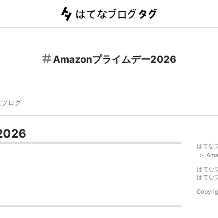
Amazonプライムデー2026
連ブログ
026
はてな
>
Am
はてな
はてな
Copyrig