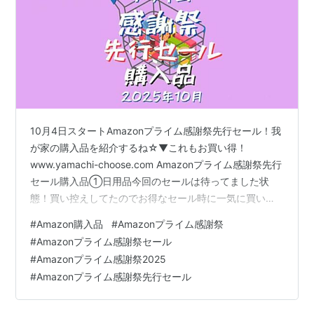
10月4日スタートAmazonプライム感謝祭先行セール！我
が家の購入品を紹介するね☆▼これもお買い得！
www.yamachi-choose.com Amazonプライム感謝祭先行
セール購入品①日用品今回のセールは待ってました状
態！買い控えしてたのでお得なセール時に一気に買い物
したよ♪まずはこれボディーソープby Amazon 無添加泡
#
Amazon購入品
#
Amazonプライム感謝祭
の石けんボディソープ 大容量 詰替え用 1450mlすっかり
#
Amazonプライム感謝祭セール
これに落ち着いた♪by Amazon 無添加泡の石けんボディ
#
Amazonプライム感謝祭2025
ソープ 大容量 詰替え用 1450ml我が家はこれを洗面所の
#
Amazonプライム感謝祭先行セール
ハンドソープとしても使ってるよ！by Amazonの商品は
価格帯も良心的で買いやす…