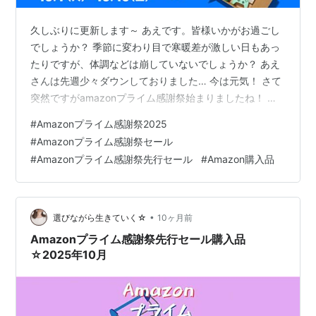
久しぶりに更新します～ あえです。皆様いかがお過ごし
でしょうか？ 季節に変わり目で寒暖差が激しい日もあっ
たりですが、体調などは崩していないでしょうか？ あえ
さんは先週少々ダウンしておりました… 今は元気！ さて
突然ですがamazonプライム感謝祭始まりましたね！ ネ
ット通販大好きの民なので、amazonのなんらかのセール
#
Amazonプライム感謝祭2025
は本当に心が踊ります。 なかなか自分自身のものを購入
#
Amazonプライム感謝祭セール
することは少ないですが、何を買おうかな～と検索して
#
Amazonプライム感謝祭先行セール
#
Amazon購入品
る時は本当に楽しい！ セール自体は明日からですが、既
に先行セールが始まっており色々な商品が既にお買い得
になっています。 毎度消耗品などはセールのタイミング
で買うことが多いです。…
•
選びながら生きていく☆
10ヶ月前
Amazonプライム感謝祭先行セール購入品
☆2025年10月