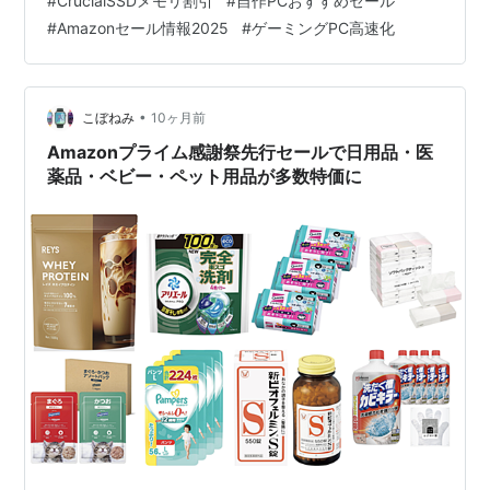
#
CrucialSSDメモリ割引
#
自作PCおすすめセール
容量・通常価格・セール価格・割引率・商品リンクまで
#
Amazonセール情報2025
#
ゲーミングPC高速化
一気に把握できます。 開催スケジュール 先行セール：
2025年10月4日（土）スタート プライム感謝祭（本
番）：2025年10月7日（火）～10月10日（金…
•
こぼねみ
10ヶ月前
Amazonプライム感謝祭先行セールで日用品・医
薬品・ベビー・ペット用品が多数特価に