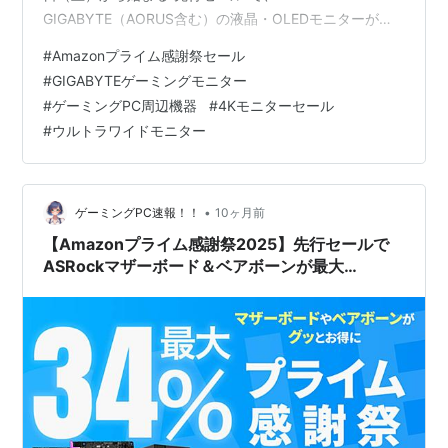
GIGABYTE（AORUS含む）の液晶・OLEDモニターが特
別価格に。ウルトラワイド、4K UHD、WQHD、FHD、
#
Amazonプライム感謝祭セール
曲面、OLEDまでラインナップが厚く、用途別に最適な一
#
GIGABYTEゲーミングモニター
台が見つかります。ここでは対象製品・価格・選び方の
#
ゲーミングPC周辺機器
#
4Kモニターセール
コツをまとめて、迷わず“最短ルートでベストバイ”に辿り
#
ウルトラワイドモニター
着けるようガイドします。 セール日程 ・先行セール：
2025年10月4日（土）〜・本セール：2025年10月7日
（火…
•
ゲーミングPC速報！！
10ヶ月前
【Amazonプライム感謝祭2025】先行セールで
ASRockマザーボード＆ベアボーンが最大
34%OFF！
Z890/B850/B760/B650/B550/H610まで一挙
紹介