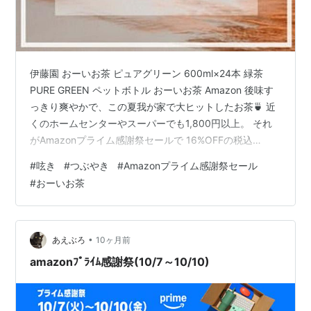
伊藤園 おーいお茶 ピュアグリーン 600ml×24本 緑茶
PURE GREEN ペットボトル おーいお茶 Amazon 後味す
っきり爽やかで、この夏我が家で大ヒットしたお茶🍵 近
くのホームセンターやスーパーでも1,800円以上。 それ
がAmazonプライム感謝祭セールで 16%OFFの税込
￥1,498！ とりあえず5ケース買いました！ 会社に持っ
#
呟き
#
つぶやき
#
Amazonプライム感謝祭セール
て行ったり、作り置きの麦茶が切れた時の緊急用だった
#
おーいお茶
り。 消費が早いのでありがたーい・*:.｡.☆゚
•
あえぶろ
10ヶ月前
amazonﾌﾟﾗｲﾑ感謝祭(10/7～10/10)