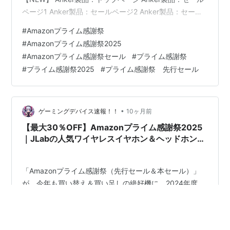
ページ1 Anker製品：セールページ2 Anker製品：セール
ページ3 対象のセール その他の注目セール プライムスタ
#
Amazonプライム感謝祭
ンプラリー【10/10まで】 ポイントアップキャンペーン
#
Amazonプライム感謝祭2025
＆100,000ポイント獲得のチャンス【10/10まで】
#
Amazonプライム感謝祭セール
#
プライム感謝祭
Amazon Music Unlimitedが最大4か月無料【10/10まで】
#
プライム感謝祭2025
#
プライム感謝祭 先行セール
Amazon Music Unlimitedファミリー…
•
ゲーミングデバイス速報！！
10ヶ月前
【最大30％OFF】Amazonプライム感謝祭2025
｜JLabの人気ワイヤレスイヤホン＆ヘッドホンが
19製品セール【Flex/Pods ANC/Goシリーズ】
「Amazonプライム感謝祭（先行セール＆本セール）」
が、今年も買い替え＆買い足しの絶好機に。2024年度、
米国で“100ドル以下のスポーツイヤホン／50ドル以下の
ワイヤレスイヤホン”カテゴリー売上No.1（※1）を獲得し
たJLabが、日本でも注目の19製品を最大30％OFFで放出