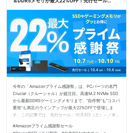
＆DDR5メモリが最大22%OFF！先行セール
（10/4土）～本番（10/7火-10/10金）で狙うべ
き“買い”を厳選解説
今年の「Amazonプライム感謝祭」は、PCパーツの名門
Crucial（クルーシャル）が超注目。高速M.2 NVMe SSD
から最新DDR5ゲーミングメモリまで、“自作勢”も“コスパ
重視”も満足のラインアップが最大22%OFFで登場しま
す。この記事では、先行セール：10月4日（土）～／本
番：10月7日（火）～10月10日（金）の期間にチェック
#
Amazonプライム感謝祭セール
すべき対象製品を、用途別にわかりやすく紹介。型番・