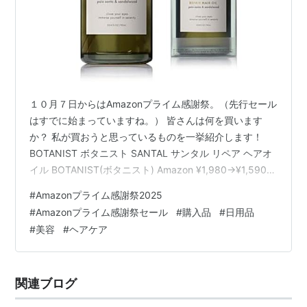
１０月７日からはAmazonプライム感謝祭。（先行セール
はすでに始まっていますね。） 皆さんは何を買います
か？ 私が買おうと思っているものを一挙紹介します！
BOTANIST ボタニスト SANTAL サンタル リペア ヘアオ
イル BOTANIST(ボタニスト) Amazon ¥1,980→¥1,590
(20%OFF) ヘアオイル、色々使ってみていますが「これ
#
Amazonプライム感謝祭2025
が１番！」と言える商品といまだに出会えておらず… こ
#
Amazonプライム感謝祭セール
#
購入品
#
日用品
ちらの商品は評価が高く、パロサント&サンダルウッドの
#
美容
#
ヘアケア
香りという優しそうな香りに惹かれました。どんな香り
かあまり想像できていませんが（笑）パロサントって
何・・・ 髪のパサつきが気になるの…
関連ブログ