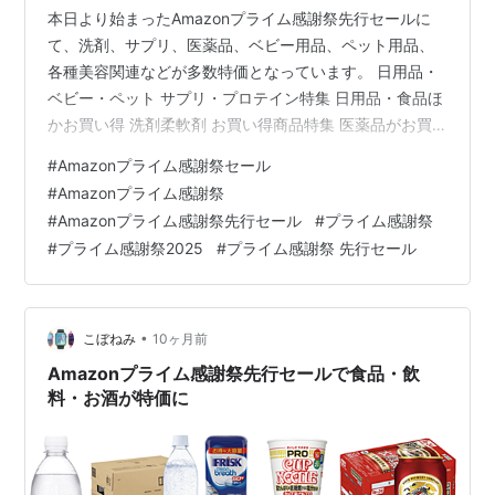
本日より始まったAmazonプライム感謝祭先行セールに
て、洗剤、サプリ、医薬品、ベビー用品、ペット用品、
各種美容関連などが多数特価となっています。 日用品・
ベビー・ペット サプリ・プロテイン特集 日用品・食品ほ
かお買い得 洗剤柔軟剤 お買い得商品特集 医薬品がお買
い得 ビューティー その他の注目セール プライムスタン
#
Amazonプライム感謝祭セール
プラリー【10/10まで】 ポイントアップキャンペーン＆
#
Amazonプライム感謝祭
100,000ポイント獲得のチャンス【10/10まで】 Amazon
#
Amazonプライム感謝祭先行セール
#
プライム感謝祭
Music Unlimitedが最大4か月無料【10/10まで】 Amazon
#
プライム感謝祭2025
#
プライム感謝祭 先行セール
Music Unlimitedファミリープランも最大4か月無料
【10/10ま…
•
こぼねみ
10ヶ月前
Amazonプライム感謝祭先行セールで食品・飲
料・お酒が特価に