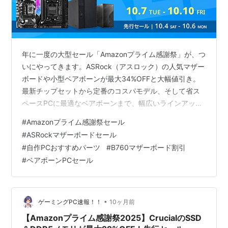
年に一度の大型セール「Amazonプライム感謝祭」が、つ
いにやってきます。ASRock（アスロック）の人気マザー
ボードや小型ベアボーンが最大34%OFFと大幅値引き。
最新チップセットから定番のコスパモデル、そして省ス
ペースPCに最適なベアボーンまで、幅広いラインアップ
が対象です。この記事では対象モデルの価格・割引率・
#
Amazonプライム感謝祭セール
商品ページをひと目で確認できるように整理し、自作PC
#
ASRockマザーボードセール
初心者～中級者が迷わず選べるポイントもあわせて解説
#
自作PCおすすめパーツ
#
B760マザーボード割引
します。 開催スケジュール（日本時間） ・先行セール：
#
ベアボーンPCセール
2025年10月4日（土）～ ・本番セール：2025年10月7日
（火）～10日（金） プライム会員向けのポイントアップ
やクーポ…
•
ゲーミングPC速報！！
10ヶ月前
【Amazonプライム感謝祭2025】CrucialのSSD