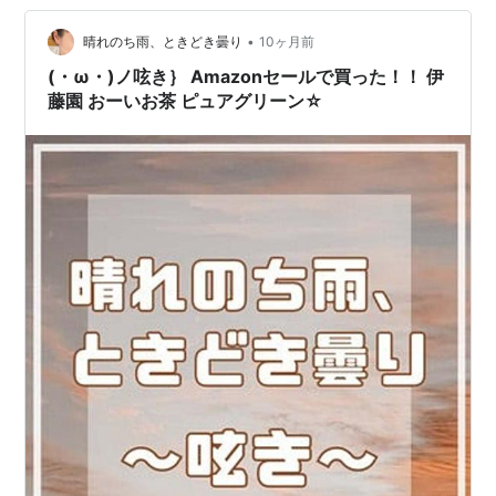
•
晴れのち雨、ときどき曇り
10ヶ月前
(・ω・)ノ呟き｝ Amazonセールで買った！！ 伊
藤園 おーいお茶 ピュアグリーン☆