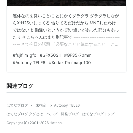
連休なのを良いことに とにかくダラダラ ダラダラしなが
らX-H2Sいじってる 借りてるだけだから MNGしたわけ
ではないよ 勘違いというか 思い違いがあった部分もあっ
たり そこらへんはまた別記事で --------------------------
---- さて今日の話題 「必要なことと気にすること」 これ
は機材と写真の話 当ブログでは散々機材の良いところ(た
#
fujifilm_gfx
#
GFX50SⅡ
#
GF35-70mm
まによくないと思ってるところ)を ひたすらに褒め称える
#
Autoboy TELE6
#
Kodak Proimage100
スタイルで書き連ねてきた それはこれからも変わること
はないと思う しかしながら 機材に対しての葛藤というか
「ここまでこだわる必要あんのか」 っていう気持ちや
関連ブログ
「そんなこと気にしてど…
はてなブログ
>
未指定
>
Autoboy TELE6
はてなブログ タグとは
ヘルプ
開発ブログ
はてなブログトップ
Copyright (C) 2001-
2026
Hatena.