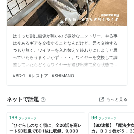
はまった割に画像が無いので微妙なエントリー。やる事
は今あるギアを交換することなんだけど、元々交換する
つもり無く、ワイヤーを入れ替えて終わりにしようと思
っていたらうまくいかず・・・。ワイヤーを交換して調
整していたらどうもワイヤーが遊び出来て変な状態でシ
フトを動かしたどうにもならなくなって購入する事に。
#
BD-1
#
レストア
#
SHIMANO
SHIMANOのSL-M315-8Rを購入。 シマノ(SHIMANO) シ
フティングレバー(MTB) SL-M315-8R 右レバーのみ 8S
ESLM3158RA ALTUS(アルタス) シマノ(SHIMANO)
ネットで話題
もっと見る
Amazon 上を選べばもっといい物はあるんだろうけど、
ほとんど初心者なので・・・…
166
96
ブックマーク
ブックマーク
「ひぐらしのなく頃に」全26話を高レ
【BD速報】『魔法少
ートSD映像でBD 1枚に収録。9,000
カ』ＢＤ１巻が５．３