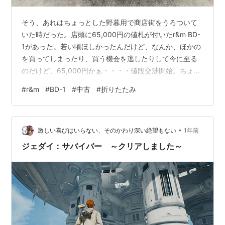
そう、あれはちょっとした野暮用で商店街をうろついて
いた時だった。店頭に65,000円の値札が付いたr&m BD-
1があった。若い頃ほしかったんだけど、なんか、ほかの
を買ってしまったり、買う機会を逃したりして今に至る
のだけど、65,000円かぁ・・・・値段交渉開始。ちょっ
と手を入れて乗りたいので安くなりませんか？ってお願
#
r&m
#
BD-1
#
中古
#
折りたたみ
いしたら30%オフまで行った。ダメ押しに「今日、誕生
日なんです、自分」って行ったら35,000円になった。 乗
って帰れるか？と思ってちょっと乗ったが、空気が入っ
•
てなかった。途中、自転車屋さんで入れようと思ったら
激しい喜びはいらない、そのかわり深い絶望もない
1年前
臨時休業・・・くそ、付いてないぞと思いつつ帰宅。 感
ジェダイ：サバイバー ～クリアしました～
じ的にはこんなもん…