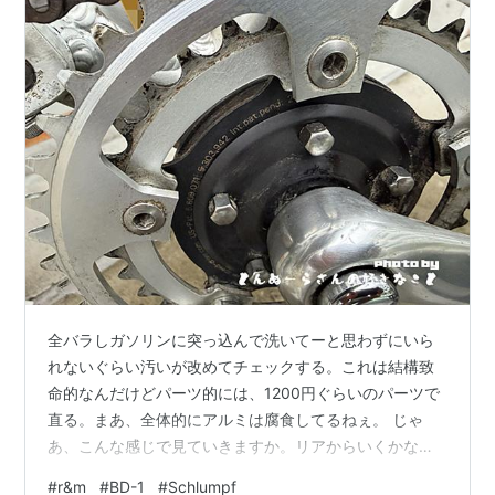
全バラしガソリンに突っ込んで洗いてーと思わずにいら
れないぐらい汚いが改めてチェックする。これは結構致
命的なんだけどパーツ的には、1200円ぐらいのパーツで
直る。まあ、全体的にアルミは腐食してるねぇ。 じゃ
あ、こんな感じで見ていきますか。リアからいくかな
ぁ？シフトワイヤーのところが割れてる。これ、確か交
#
r&m
#
BD-1
#
Schlumpf