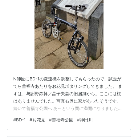
N師匠にBD-1の変速機を調整してもらったので、試走が
てら善福寺あたりをお花見ポタリングしてきました。 ま
ずは、与謝野鉄幹／晶子夫妻の旧居跡から。ここには桜
はありませんでした。写真右奥に家があったそうです。
続いて善福寺公園へ あっという間に満開になりました
ね。結構人が多かったです。水面にはカモの通った跡
#
BD-1
#
お花見
#
善福寺公園
#
神田川
が。N師匠のマホガニーバイクの写真もいい感じで撮れま
した。 善福寺川を少し下った後、井の頭公園へ向かいま
したが、人が多すぎて写真を撮ることができませんでし