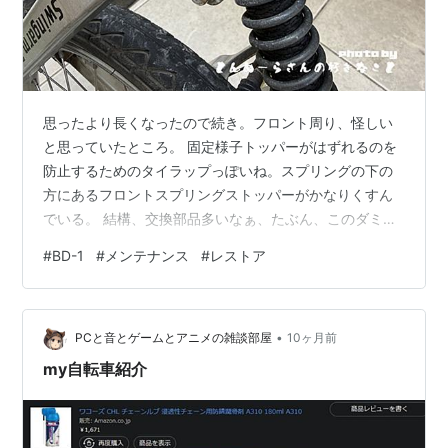
思ったより長くなったので続き。フロント周り、怪しい
と思っていたところ。 固定様子トッパーがはずれるのを
防止するためのタイラップっぽいね。スプリングの下の
方にあるフロントスプリングストッパーがかなりくすん
でいる。 結構、交換部品多いなぁ、たぶん、このダミー
スポンジもひび割れてるしなぁ。
#
BD-1
#
メンテナンス
#
レストア
•
PCと音とゲームとアニメの雑談部屋
10ヶ月前
my自転車紹介