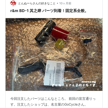
•
とんぬーらさんの好きなこと
10ヶ月前
r&m BD-1 其之肆 パーツ到着！固定系全般。
今回注文したパーツはこんなところ。 前回の宣言通りっ
す。注文したショップは、名古屋のGoCycleさん。