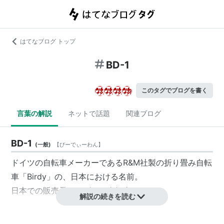
はてなブログ トップ
BD-1
このタグでブログを書く
言葉の解説
ネットで話題
関連ブログ
BD-1
(
一般
)
【
びーでぃーわん
】
ドイツの自転車メーカーであるR&M社製の
折り畳み自転
車
「
Birdy
」の、日本における名前。
日本での販売元はミズタニ自転車。
解説の続きを読む