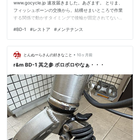
www.gocycle.jp 速攻届きました。あざます。 とりま、
フィッシュボーンの交換から。結構せまいところで作業
する関係で動かすタイミングで後輪が固定されてないっ
て結構不便なので・・・。 途中で折れてるヤツね。とり
#
BD-1
#
レストア
#
メンテナンス
あえず、古いヤツを取り出す。 3Dプリンターで作れない
かなぁ？と、正直思ったがABSで充填率90%・・・うー
ん微妙だなぁ。よくわからんけど構造的にはこんな感じ
•
だろう？というところで始める。これが新しい部品。 3D
とんぬーらさんの好きなこと
10ヶ月前
スキャナーほしいなぁ・・・。 これでいいか？と思いつ
r&m BD-1 其之参 ボロボロやなぁ・・・
ついれるがど…