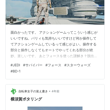
面白かったです。 アクションゲームってこういう感じが
いいですね。パリィも気持ちいいですけど何か操作して
てアクションゲームしているって感じがよい。操作する
部分と操作しなくてもオートでやってくれる部分が絶
妙。楽しいです。 あとフォースを使った謎解き？脱出ゲ
ームみたいな装置を動かす感じ、これもそんなに難しく
#
JEDI
#
サバイバー
#
フォース
#
スターウォーズ
なく適度に考えてすぐ進める。進めない場合ウロウロし
#
BD-1
ていたらヒントも出てくるのでこれも絶妙なバランス 何
といっても「BD-1」がいい。相棒感。ヒントくれたり扉
の開錠から電源供給と多彩。またしゃべらないので音や
しぐさで喜怒哀楽がわかるところがいい。これも絶妙だ
•
自転車女子の覚え書き
4年前
と思う。 素晴らしいね。 これってスターウ…
横須賀ポタリング