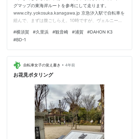
グマップの東海岸ルートを参考にして走ります。
www.city.yokosuka.kanagawa.jp 京急汐入駅で自転車を
組んで、まずは腹ごしらえ。10時ですが、ヴェルニー公
園でおにぎりをほおばりました。 黒船の操舵輪をイメー
#
横須賀
#
久里浜
#
観音崎
#
浦賀
#
DAHON K3
ジしたというサイクルスタンドがありました。 次は三笠
#
BD-1
公園に向かいます。横須賀学院高校前に「めだかの学
校」の碑がありました。 三笠公園には、東郷平八郎のサ
イクルスタンドがありました。 横須賀市のマンホールは
黒船とペリーでした。 馬堀海岸と走水を通って、観音崎
•
自転車女子の覚え書き
4年前
へ向か…
お花見ポタリング