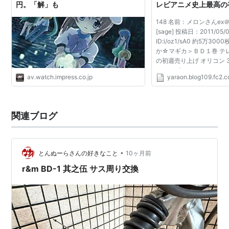
円。「解」も
レビアニメ史上最高の
合算6.3万枚！｜やら
148 名前：メロンさんe
[sage] 投稿日：2011/05/04
ID:i/oz1/sA0 約5万3
か☆マギカ＞ＢＤ１巻 テ
の初週売り上げ オリコン
コンのブルーレイディスク
av.watch.impress.co.jp
yaraon.blog109.fc2.
キング（9日付）によると
「魔法少女まどか☆マ...
関連ブログ
•
とんぬーらさんの好きなこと
10ヶ月前
r&m BD-1 其之伍 サス周り交換