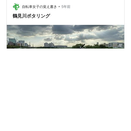
•
た。 ここからは神田川を下ります。曇天なのが残念で
自転車女子の覚え書き
5年前
す。 山吹も咲いていました。 しだれ具合がとてもいいで
鶴見川ポタリング
すね。 鉄塔がいいところにあるので、…
涼しくなりましたね。 さきほど、BD-1で鶴見川を走って
きました。 走りだそうとして初めて空気圧が低いことに
気づき、慌てて空気を入れました。 途中珍しく、白いリ
カンベントに乗ったおじいさんを見かけました。 川面と
アリーナが両方入るこの位置で写真を撮るにはスタンド