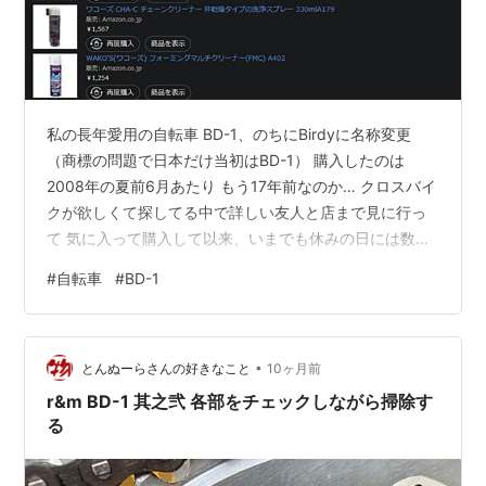
私の長年愛用の自転車 BD-1、のちにBirdyに名称変更
（商標の問題で日本だけ当初はBD-1） 購入したのは
2008年の夏前6月あたり もう17年前なのか… クロスバイ
クが欲しくて探してる中で詳しい友人と店まで見に行っ
て 気に入って購入して以来、いまでも休みの日には数時
間程度乗っていますが、トラブルもなく乗り続けていま
#
自転車
#
BD-1
す。おそらく駐輪場でなく部屋に持ち込んで保管してる
のがいいのでしょう。 自分でするメンテナンスは拭き取
り以外は下画像のチェーンクリーナー等の3点セットで月
•
2回程度のチェーン等の洗浄と防錆潤滑だけ。オーバーホ
とんぬーらさんの好きなこと
10ヶ月前
ールは完全にお店任せです。 長年の付き合いから生まれ
r&m BD-1 其之弐 各部をチェックしながら掃除す
た至高のフィッティン…
る