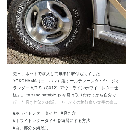
先日、ネットで購入して無事に取付も完了した
YOKOHAMA（ヨコハマ）製オールテレーンタイヤ「ジオ
ランダー A/T-S（G012）アウトラインホワイトレター仕
様」。 terrano.hateblo.jp 今回は取り付けてから自分で
行った磨き作業のお話。 せっかくの格好良い文字の白部
分がくすんでいる･･･ 溝は十分残っていたものの、文字が
#
ホワイトレタータイヤ
#
磨き方
汚れでくすんでいたのはもちろん想定内。事前にネット
#
ホワイトレタータイヤを綺麗にする方法
でアウトラインホワイトレタータイヤ（ホワイトレター
#
白い部分を綺麗に
タイヤ）のことを調べたら白い部分は白塗料を塗ってい