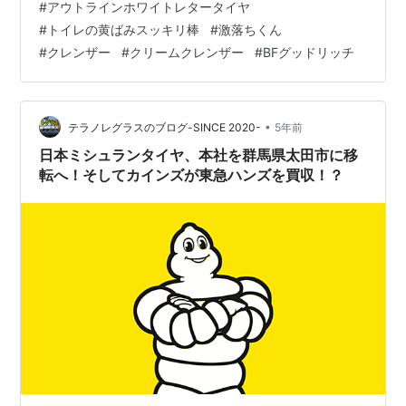
#
アウトラインホワイトレタータイヤ
るわけではなく、元々のゴムの色である白いゴムを使っ
#
トイレの黄ばみスッキリ棒
#
激落ちくん
ているとのことらしい。因みに、アウトラインホワイト
#
クレンザー
#
クリームクレンザー
#
BFグッドリッチ
レターとは文…
•
テラノレグラスのブログ-SINCE 2020-
5年前
日本ミシュランタイヤ、本社を群馬県太田市に移
転へ！そしてカインズが東急ハンズを買収！？