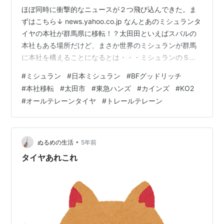
ほぼ同時に衝撃的なニュースが２つ飛び込んできた。ま
ずはこちら↓ news.yahoo.co.jp なんとあのミシュランタ
イヤの本社が群馬県に移転！？太田田といえばスバルの
本社もある場所だけど、まさか世界のミシュランが群馬
に本社を構えることになるとは・・・ミシュランのＳＵ
Ｖ車用タイヤといえばＢＦグッドリッチのオールテレー
#
ミシュラン
#
日本ミシュラン
#
BFグッドリッチ
ンタイヤ。 ホワイトレターのゴツゴツ感は格好良い♪
#
本社移転
#
太田市
#
東急ハンズ
#
カインズ
#
KO2
【取付対象】【送料無料】 245/70R16 16インチ MLJ エ
#
オールテレーンタイヤ
#
トレールテレーン
クストリームJ XJ04 7J 7.00-16 BFグッドリッチ オール
テレーンT/A KO2 RWL/RBL サマータイヤ ホイール4本セ
ット posted …
•
ぬるめの生活
5年前
タイヤあれこれ