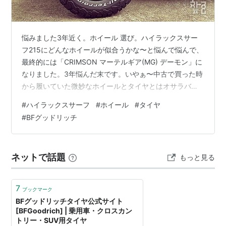
悩みました3年近く。ホイール 選び。ハイラックスサー
フ215にどんなホイールが似合うかな〜と悩んで悩んで、
最終的には「CRIMSON マーテルギア(MG) デーモン」に
なりました。3年悩んだ末です。いやぁ〜中古で買った時
から履いていた微妙なホイールとタイヤとはオサラバで
す。 ヤッホ〜っ！ やっぱ黒よね〜 タイヤはやっぱりM/T
#
ハイラックスサーフ
#
ホイール
#
タイヤ
はバタバタうるさく、振動も気になっていたKENDA クレ
#
BFグッドリッチ
バー M/T（これも買った時から履いていてヤツ）から、
「BFグッドリッチ オールテレーン」に。ほぼほぼタイヤ
に関しては一択だったのですが、スムーズ、振動気にな
ネットで話題
もっと見る
らない、ノイズも気にならない。「BFグッドリッチ」を
履くの…
7
ブックマーク
BFグッドリッチタイヤ公式サイト
[BFGoodrich] | 乗用車・クロスカン
トリー・SUV用タイヤ