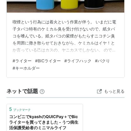
喫煙という行為には着火という作業が伴う。 いまだに電
子タバコ特有のケミカル臭を受け付けないので、紙タバ
コを嗜んでいる。紙タバコの紫煙がもたらすニコチン臭
を周囲に撒き散らせておきながら、ケミカルはイヤ！と
か言っている己はカスの、ヤニカスでしかない。 ので、
外出時には ・タバコ ・ライター ・携帯灰皿 を用意して
#
ライター
#
BICライター
#
ライフハック
#
パクり
行く。 ただ、この三点セットをよく忘れる。喫茶店行こ
#
キーホルダー
や！と決意して家を出ることは稀で、時間が空いたら、
その付近で喫茶店を探す。ことから、「なるべく吸え
る」場合に備えて、その度にコンビニに駆け込み三点セ
ネットで話題
もっと見る
ットを買い求めることになる。いきおい、ウチの自部屋
には、膨大にライターや携帯灰皿が溜まって…
5
ブックマーク
コンビニでkyashのQUICPay＋でBic
ライターを買ってきました - うつ病生
活保護受給者のミニマルライフ