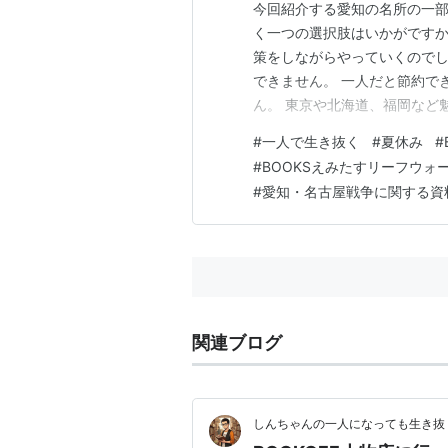
今回紹介する愛知の名所の一部。
く一つの選択肢はいかがですか
策をしながらやっていくのでし
できません。 一人だと節約で
ん。 東京や北海道、福岡など
いのか。 そこで選択肢の一つ
#
一人で生き抜く
#
夏休み
#
ことあります。魅力はあります
#
BOOKSえみたすリーフウォ
覗いてみませんか。 本屋を「
#
愛知・名古屋戦争に関する資
関連ブログ
しんちゃんの一人になっても生き抜