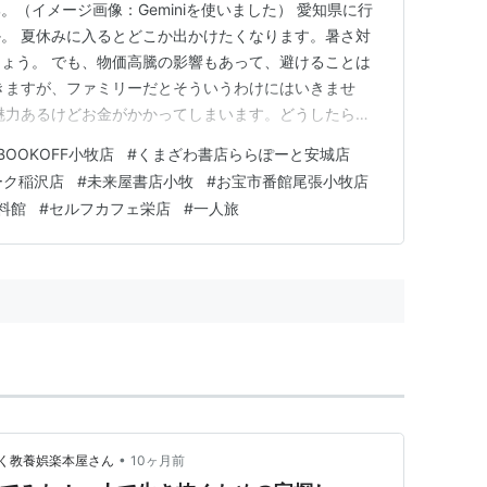
（イメージ画像：Geminiを使いました） 愛知県に行
。 夏休みに入るとどこか出かけたくなります。暑さ対
ょう。 でも、物価高騰の影響もあって、避けることは
きますが、ファミリーだとそういうわけにはいきませ
魅力あるけどお金がかかってしまいます。どうしたらい
として、愛知県はいかがでしょうか。 私は何度も行った
BOOKOFF小牧店
#
くまざわ書店ららぽーと安城店
が、さらなる魅力あります。 どんな魅力があるのか。
ーク稲沢店
#
未来屋書店小牧
#
お宝市番館尾張小牧店
目的地」にするという…
料館
#
セルフカフェ栄店
#
一人旅
•
く教養娯楽本屋さん
10ヶ月前