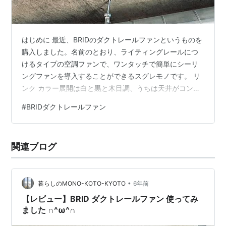
はじめに 最近、BRIDのダクトレールファンというものを
購入しました。名前のとおり、ライティングレールにつ
けるタイプの空調ファンで、ワンタッチで簡単にシーリ
ングファンを導入することができるスグレモノです。 リ
ンク カラー展開は白と黒と木目調、うちは天井がコンク
リートなので、グレー系が欲しいなぁ...。 欲しい色がな
#
BRIDダクトレールファン
ければどうするか？ 塗るしかないですね。ということ
で、塗装しやすそうな白を買ってみました。 とりあえ
ず、まずはそのまま取り付けてみるとこんな様子。 あ、
関連ブログ
これでも全然悪くないかも、悪くはないけど、やっぱり
色を変えたい。
•
暮らしのMONO-KOTO-KYOTO
6年前
【レビュー】BRID ダクトレールファン 使ってみ
ました ∩^ω^∩