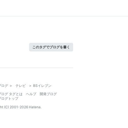
このタグでブログを書く
ブログ
>
テレビ
>
BSイレブン
ブログ タグとは
ヘルプ
開発ブログ
ブログトップ
ht (C) 2001-
2026
Hatena.