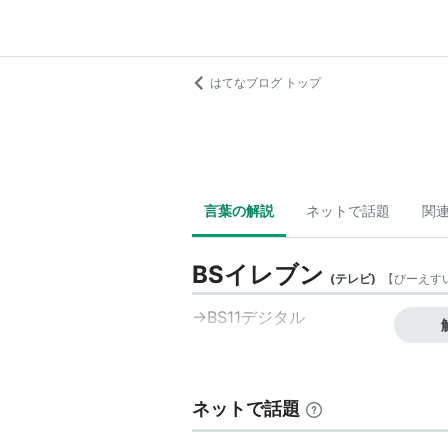
はてなブログ トップ
言葉の解説
ネットで話題
関
BSイレブン
(
テレビ
)
【
びーえす
→
BS11デジタル
ネットで話題