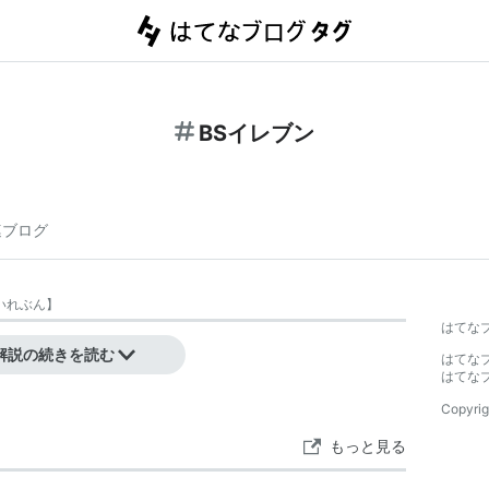
BSイレブン
連ブログ
いれぶん
】
はてな
解説の続きを読む
はてな
はてな
Copyrig
もっと見る