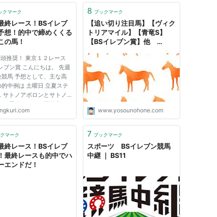
8
ックマーク
ブックマーク
最終レース！BSイレブ
【追い切り注目馬】【ヴィク
予想！的中で締めくくる
トリアマイル】【青竜S】
この馬！
【BSイレブン賞】他
2023/5/14(日) 東京競馬 1
１頭推奨！ 東京１２レース
週前マイラーとしての資質見
レブン賞 こんにちは。 先週
せたのは... - 競馬予想のホネ
央競馬 予想として、主な高
【坂路ビシビシの日々〜 重
的中例は 土曜日 立夏ステ
賞予想と追い切り注目馬＆レ
ス サトノアポロンとサトノ
ース回顧】
ヤル 馬連５３７０円的中！
ingkuri.com
www.yosounohone.com
レース リサリサ 単勝４６
的中 日曜日 NHKマイルカ
シャンパンカラー 単勝２２
7
クマーク
ブックマーク
円的中 このように推奨馬の
最終レース！BSイレブ
スポーツ BSイレブン競馬
！最終レースも的中でハ
中継 ｜ BS11
ーエンドだ！