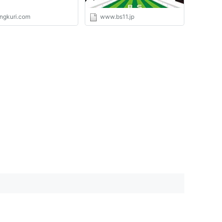
ingkuri.com
www.bs11.jp