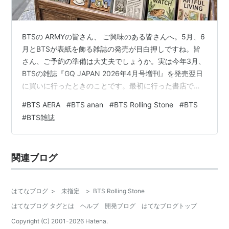
BTSの ARMYの皆さん、 ご興味のある皆さんへ。5月、6
月とBTSが表紙を飾る雑誌の発売が目白押しですね。皆
さん、ご予約の準備は大丈夫でしょうか。実は今年3月、
BTSの雑誌『GQ JAPAN 2026年4月号増刊』を発売翌日
に買いに行ったときのことです。最初に行った書店では
すでに完売しており、取り寄せもできませんでした。 そ
#
BTS AERA
#
BTS anan
#
BTS Rolling Stone
#
BTS
の後、駅前の書店を2軒回りましたが、状況は同じでし
#
BTS雑誌
た。東京ドームのチケットも全落ちしていたこともあ
り、「雑誌まで手に入らないのか」とかなり焦りまし
た。4軒目、家の近くのスーパーの書店で、ようやく残り
関連ブログ
数冊のうちの1冊を確保することができました。予約をし
ておけば、買い忘れの…
はてなブログ
>
未指定
>
BTS Rolling Stone
はてなブログ タグとは
ヘルプ
開発ブログ
はてなブログトップ
Copyright (C) 2001-
2026
Hatena.