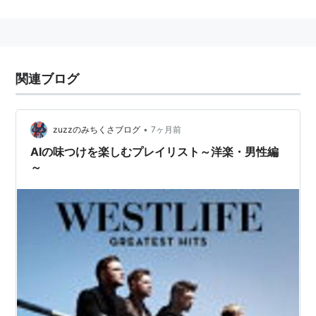
メンバー名
生年月日
出身地
Howie D
1973年8月22日
フロリダ州オーランド出身
A.J.
1978年1月9日
フロリダ州ウェストパームビーチ出身
関連ブログ
Nick
1980年1月28日
ニューヨーク州ジェームズタウン出身
Brian
1975年2月20日
ケンタッキー州レキシントン出身
•
zuzzのみちくさブログ
7ヶ月前
脱退メンバー
AIの味つけを楽しむプレイリスト～洋楽・男性編
～
2006年6月23日、Kevin 1971年10月3日 ケンタッキ
ー州レキシントン出身
*1
略歴
オーランド、フロリダ州のハイスクールの生徒だった
A.J.とHowie D、ジュニアハイスクールに通っていた
Nickの3人はオーディション会場で偶然に知り合い意気
投合、グループを作る。