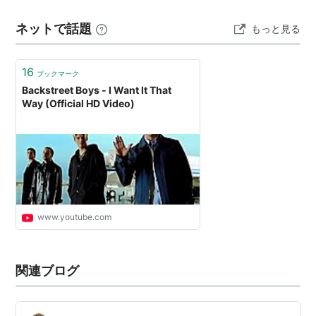
をリリースして、JIVE RECORDSからメジャーデビュ
がりになってるね。 www.youtube.com ☆原曲 w…
ー。
ネットで話題
もっと見る
しかしデビュー当時、アメリカではアイドルが全く相手
にされていなかったため、止む無くヨーロッパへと渡
16
ブックマーク
る。
Backstreet Boys - I Want It That
Way (Official HD Video)
しばらく経って「I'll Never Break Your Heart」がチャ
ートを上昇。この成功が彼らの土台を築くことになる。
この年、ベスト・ニューツアー・アクトの観点からロン
ドンの「Smash Hits Award」を獲得、「I'll Never
Break Your Heart」はゴールドシングルとなる。同じ時
期にドイツでもゴールドを獲得、オーストラリアのチャ
www.youtube.com
ートでも１位に上りつめる。
1996年4月、「BackstreetBoys」をヨーロッパ、オー
関連ブログ
ストリア、日本を含むアジア地区でリリースし、デビュ
ー。
この年のシングル「Quit Playin' Games(with my