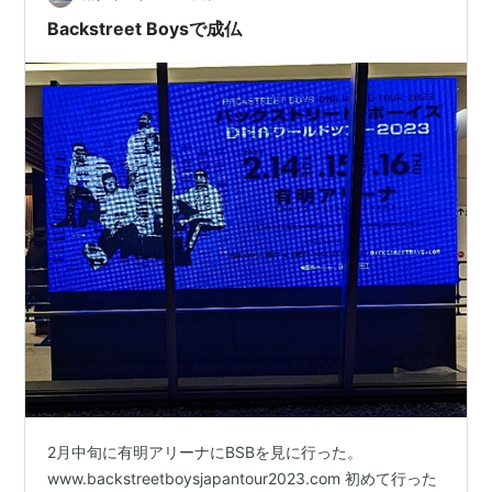
た。 ~~~~~ Tell me w…
Backstreet Boysで成仏
VERY BEST OF
アーティスト:
BACKSTREET BOYS
出版社/メーカー:
SONY
発売日:
2012/05/11
メディア:
CD
クリック
: 39回
この商品を含むブログ (1件) を見る
ディス・イズ・アス(初回生産限
定盤)(DVD付)
アーティスト:
バックストリート・ボ
ーイズ
出版社/メーカー:
BMG JAPAN Inc.
発売日:
2009/09/30
メディア:
CD
購入
: 8人
クリック
: 48回
2月中旬に有明アリーナにBSBを見に行った。
この商品を含むブログ (13件) を見る
www.backstreetboysjapantour2023.com 初めて行った