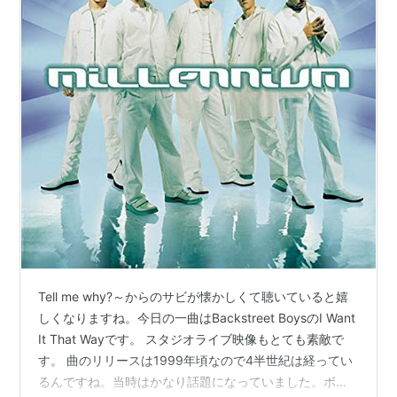
2012年7月、オリジナルメンバー5人でニューアルバム
のレコーディングを始めたことを発表。
ディスコグラフィー
Album
Backstreet Boys（1996年11月21日）
Backstreet's Back（1997年8月1日）
Millennium（1999年4月28日）
Black & Blue（2000年11月15日）
The Gratest Hits Chapter One（2001年10月24
日）
Tell me why?～からのサビが懐かしくて聴いていると嬉
Never Gone（2005年6月8日）
しくなりますね。今日の一曲はBackstreet BoysのI Want
It That Wayです。 スタジオライブ映像もとても素敵で
Unbreakable（2007月10月24日）
す。 曲のリリースは1999年頃なので4半世紀は経ってい
This is Us（2009年10月6日）
るんですね。当時はかなり話題になっていました。ボー