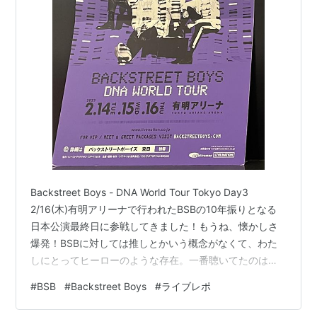
Backstreet Boys - DNA World Tour Tokyo Day3
2/16(木)有明アリーナで行われたBSBの10年振りとなる
日本公演最終日に参戦してきました！もうね、懐かしさ
爆発！BSBに対しては推しとかいう概念がなくて、わた
しにとってヒーローのような存在。一番聴いてたのは中
学生くらいなのに今でも全曲歌える！わたしの青春、眩
#
BSB
#
Backstreet Boys
#
ライブレポ
しすぎた。 そもそも子どもの頃からずっとジャズダン
ス・モダンバレエを習っててその先生がBSB,マイケルジ