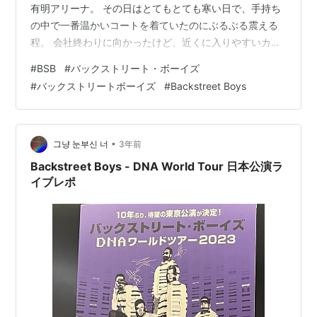
有明アリーナ。 その日はとてもとても寒い日で、手持ち
の中で一番温かいコートを着ていたのにぶるぶる震える
*1
:
KevinとBrianは従兄弟である。
程。 会社終わりに向かったけど、近くに入りやすいカフ
*2
:
その時Brianは学校の授業中だったらしい
ェも無く、フード販売も長蛇の列で、お菓子と飲み物を
*3
:
シカゴ日本公演で来日していたため
#
BSB
#
バックストリート・ボーイズ
持ってきていなかったらやばかったなあとヒヤリとし
#
バックストリートボーイズ
#
Backstreet Boys
た。 入ってみて初めて気づいた、あっこれDNAのアルバ
ムツアーだったのか。遅い。 昔の曲はほとんど知ってい
るのに、最新アルバムはあまりチェックしていなかった
のだった。詰めが甘い。 DNAの曲ばかりだったらどうし
•
그냥 눈부신 너
3年前
よう…と…
Backstreet Boys - DNA World Tour 日本公演ラ
イブレポ