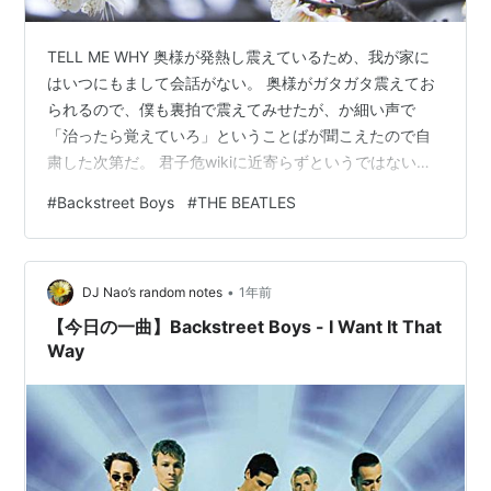
い
「彼がBackstreet Boysにいつでも戻ってこられるよ
TELL ME WHY 奥様が発熱し震えているため、我が家に
う、ドアを開けておきます。私達は彼の将来がベストで
はいつにもまして会話がない。 奥様がガタガタ震えてお
ある事を願っています。」と公式サイトでコメントを残
られるので、僕も裏拍で震えてみせたが、か細い声で
した。
「治ったら覚えていろ」ということばが聞こえたので自
粛した次第だ。 君子危wikiに近寄らずというではない
か。 どういう意味だ。 奥様は全く食欲がないらしく、１
#
Backstreet Boys
#
THE BEATLES
その後Kevinはブロードウェイ「シカゴ」の弁護士ビリ
日ほど何も食べていない。 アクエリアスしか飲みたくな
ー・フリン役で2007年2月の日本公演で来日するなど活
いとのことなので、そばでハンバーガーと唐揚げを食べ
動している。
てみせたが、蚊が飛んでいるかのような声で「絶対に許
•
さん」と娘さんをくださいと言われたお父さんのような
DJ Nao’s random notes
1年前
またBrianのソロ活動"ウェルカムホームツアー"(07年2
ことを言い出したので再び自粛に至った。 PAKUTASO
【今日の一曲】Backstreet Boys - I Want It That
月26日の公演)ではKevinが
*3
飛び入り参加し「I Want It
(www.pakuta…
Way
That Way」を一緒に歌った。
2007年10月24日、4人となって初めてのNew
Album「Unbreakable」をリリース。