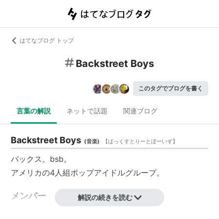
はてなブログ トップ
Backstreet Boys
このタグでブログを書く
言葉の解説
ネットで話題
関連ブログ
Backstreet Boys
(
音楽
)
【
ばっくすとりーとぼーいず
】
バックス。bsb。
アメリカの4人組ポップアイドルグループ。
メンバー
解説の続きを読む