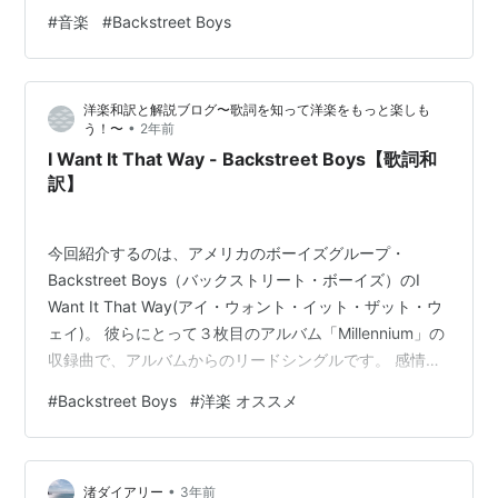
イズVo.グループの最高峰って感じだった記憶がありま
来日公演
#
音楽
#
Backstreet Boys
す。 今聴いてもカッコイイですね。是非ご試聴くださ
い。
2001年
11月19日、20、21日 東京ドーム 23日 ナゴヤ
洋楽和訳と解説ブログ〜歌詞を知って洋楽をもっと楽しも
ドーム 25日 大阪ドーム
•
う！〜
2年前
2004年
I Want It That Way - Backstreet Boys【歌詞和
9月29日、30日、10月1日、2日、3日 国立代々
訳】
木競技場第一体育館
2006年
今回紹介するのは、アメリカのボーイズグループ・
1月7日、8日 東京ドーム 10日 名古屋レインボ
Backstreet Boys（バックストリート・ボーイズ）のI
ーホール 12日 大阪ドーム
Want It That Way(アイ・ウォント・イット・ザット・ウ
2008年
ェイ)。 彼らにとって３枚目のアルバム「Millennium」の
1月11日(金)東京ドーム
収録曲で、アルバムからのリードシングルです。 感情
的・距離的に離れている意中の人との恋愛模様が描かれ
1月15日(火)大阪城ホール
#
Backstreet Boys
#
洋楽 オススメ
ています。 曲名の「I Want It That Way」の意味につい
1月16日(水)大阪城ホール
て、上述の通り、感情的・距離的に離れている意中の人
1月17日(木)名古屋ガイシホール
に近づきたい、一緒にいたいという思いが綴られている
•
ことから、「君と共に人生を歩みたいんだ」と訳しまし
渚ダイアリー
3年前