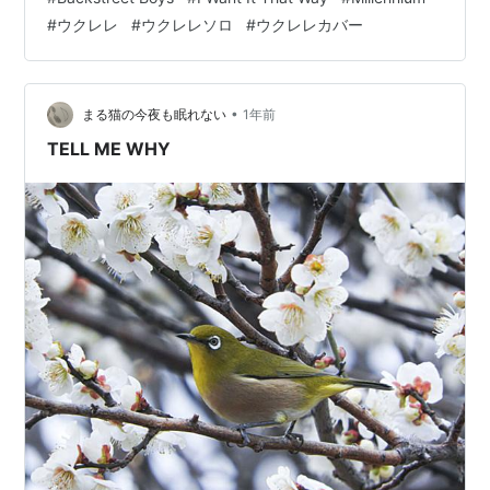
気に日本のファンを獲得した曲となっています♪ 私めちゃ
#
ウクレレ
#
ウクレレソロ
#
ウクレレカバー
2006年6月23日、Kevinが脱退。
くちゃファンだったので歌詞ほぼ覚えてるほどです🤭 若
い時は歌詞なんて努力しなくても勝手に覚えてたなぁ😅
ウクレレでは イントロをどうにか再現…
「自分の夢がかなった13年が過ぎた今、私は今
•
まる猫の今夜も眠れない
1年前
Backstreet Boysを離れる時だと決意しました。こ
TELL ME WHY
れは自分自身の第2章の為の、非常に苦しい決断で
した。Howard, Brian, Alex, Nickはいつだって私
の兄弟であり、この上ない愛やサポートを持って
いました。Backstreet Boysのファンのみんなに
は、一緒に共有した全ての美しい思い出に対して
感謝をし、自分の次の人生の段階に、みんなを含
む事を楽しみにしています。 私は兄弟達が、成功
を続けていくことを願い、次の彼らの新作を楽し
みにしています。 Kevin 」（公式発表文 訳）
残ったメンバーはKevinの代わりを見つけるつもりはな