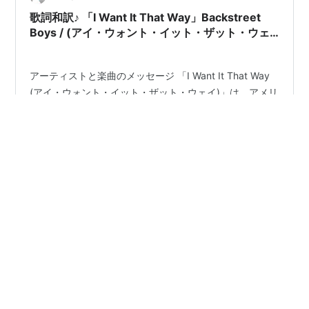
歌詞和訳♪ 「I Want It That Way」Backstreet
Boys / (アイ・ウォント・イット・ザット・ウェ
イ / バックストリート・ボーイズ) / 1999
アーティストと楽曲のメッセージ 「I Want It That Way
(アイ・ウォント・イット・ザット・ウェイ)」は、アメリ
カの有名バンド、Backstreet Boys （バックストリー
ト・ボーイズ）が1999年に発表した大ヒット曲です。 日
本でも一時期、洋服店や洒落たレストランでよく流れて