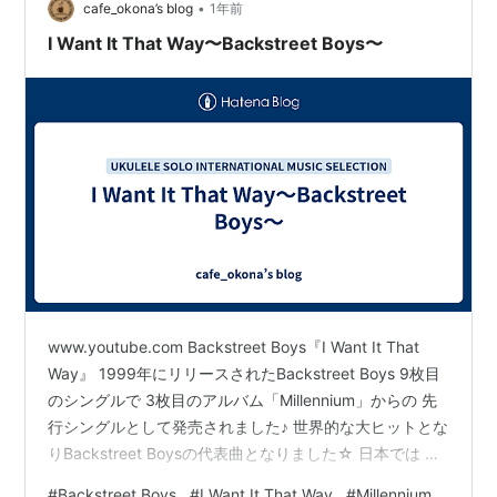
•
cafe_okona’s blog
1年前
heart)」は、ＭＴＶ EUROPA AWARDでもCHOICE
I Want It That Way〜Backstreet Boys〜
AWARDをはじめとする各種のアワードを獲得した。
1997年、セカンドアルバムをやっとアメリカでリリー
ス。セカンドアルバムはアメリカでもヒットし、一
躍'nsync等と並ぶboy bandブームの立役者となる。
1999年、最大のヒット曲「I want in that way」を含む
アルバム「Millennium」をリリース。全世界で3500万
枚を売り上げる。
2000年の「Black&Blue」以後、グループとしての活動
を一時停止していたが、2004年からライブを中心に活
www.youtube.com Backstreet Boys『I Want It That
動再開、3年ぶりとなる来日公演を行う。
Way』 1999年にリリースされたBackstreet Boys 9枚目
のシングルで 3枚目のアルバム「Millennium」からの 先
2005年にオリジナルアルバムとしては5年ぶりのアルバ
行シングルとして発売されました♪ 世界的な大ヒットとな
ム「Never Gone」をリリースし、2006年には来日公演
りBackstreet Boysの代表曲となりました☆ 日本では 同
を行う。
年のドラマ「彼女たちの時代」で挿入歌として使われ 一
#
Backstreet Boys
#
I Want It That Way
#
Millennium