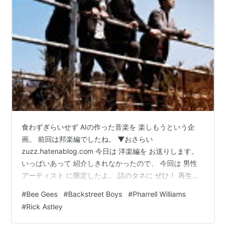
その後、仕事でオーランドに来ていたKevinはA.J.，
Howie D，Nickの3人に出会いグループの仲間になる。
KevinはケンタッキーにいるBrianを電話
*2
で呼び寄せ
Backstreet Boysを結成する。
グループ名は結成当時オーランドで人気のあったフリ
ー・マーケット「Backstreet Market」にちなんで自分
たちの名前をつけた。
それから彼らはレコードデビューに向けてスタート。
まずはローカルレーベルから始めてホテルやシアターの
食わずぎらいせず AIの作った音楽を 楽しもうという企
ロビーでア・カペラを歌った。
画。 前回は邦楽編でしたね。 ▼おさらい
zuzz.hatenablog.com 今日は 洋楽編を お送りします。
その甲斐あって6か月以内にフロリダでインディーズの
いっぱいあって 紹介しきれなかったので、 今回は 男性
シングル「Tell Me That I'm Dreaming」を引っさげて
アーティスト に限定したよ。 話のタネに ぜひ！ 再生速
ライヴをすることになる。場所はすべてハイスクールの
度を変えると また違った味わいで 楽しめるのでオスス
#
Bee Gees
#
Backstreet Boys
#
Pharrell Williams
体育館。
メ！！ ■□■□■□■ Bee Gees*1"How Deep Is Your
#
Rick Astley
Love" 90年代のR&B風とあるけど どっちかというと
1995年、Backstreet Boysは「We've Got It Goin' On」
Backstreet Boysみたいな ボーイズグループっぽい 仕上