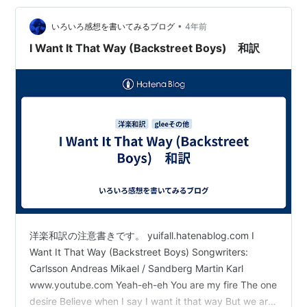
ャクソン,プリンスあたり大好きだったんだよね。それを
•
きっかけにアルバム買うようになって、歌詞全部覚えた
いろいろ感想を書いてみるブログ
4年前
り英語にも興味持った気がする。あと仲良しだっ…
I Want It That Way (Backstreet Boys) 和訳
洋楽和訳の注意書きです。 yuifall.hatenablog.com I
Want It That Way (Backstreet Boys) Songwriters:
Carlsson Andreas Mikael / Sandberg Martin Karl
www.youtube.com Yeah-eh-eh You are my fire The one
desire Believe when I say I want it that way But we are