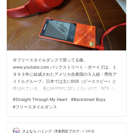
今フリースタイルダンスで習ってる曲。
www.youtube.com バックストリート・ボーイズは、１
９９３年に結成されたアメリカ合衆国の５人組・男性ア
イドルグループ。日本では主にBSB（ビーエスビー）と
呼ばれている。 私はK-POPに詳しくないので、BTS（防
弾少年団 朝: 방탄소년단）が出てきた時BSBと勘違いして
#
Straight Through My Heart
#
Backstreet Boys
いました😓 「Straight Through My Heart」は２００９
#
フリースタイルダンス
年に発表された曲です。
•
さよなら ハミング -洋楽和訳ブログ-
5年前