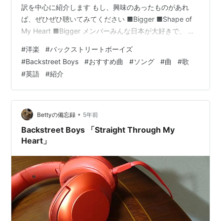
訳を中心に紹介します もし、興味のあったものがあれ
ば、ぜひぜひ聴いてみてください ■Bigger ■Shape of
My Heart ■Bigger メンバーみんな日本が大好きで、 な
んと、、、この曲のミュージックビデオは、2009年の日
#
洋楽
#
バックストリートボーイズ
本の東京都 映し出されています(´⊙ω⊙`)！ この曲は、私
#
Backstreet Boys
#
おすすめ曲
#
ソング
#
曲
#
歌
の周りでは知っている人は少なかったですが、最高の隠
#
英語
#
紹介
れた名曲です Biggerの和訳 相手に電話をかけ直すことさ
え怖いくらいの臆病者の男性が、気にも留めてくれない
女性に対し…
•
Bettyの備忘録
5年前
Backstreet Boys 「Straight Through My
Heart」