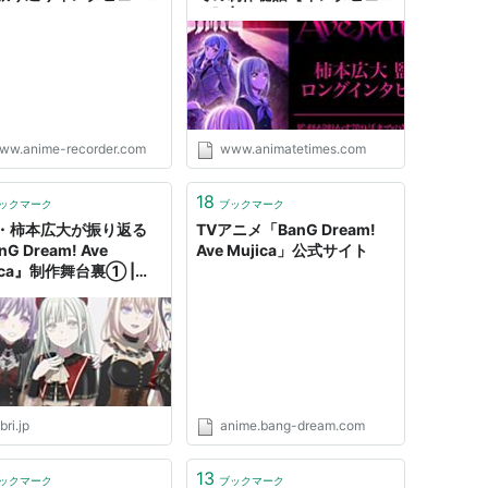
ve Mujicaは「とにか
ー】 | アニメイトタイムズ
GO!!!!!と真逆に描きた
」 | Anime Recorder
ww.anime-recorder.com
www.animatetimes.com
18
ックマーク
ブックマーク
・柿本広大が振り返る
TVアニメ「BanG Dream!
G Dream! Ave
Ave Mujica」公式サイト
ica』制作舞台裏① |
i
bri.jp
anime.bang-dream.com
13
ックマーク
ブックマーク