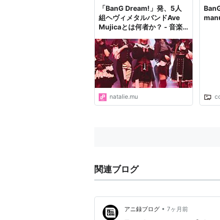
「BanG Dream!」発、5人
BanG
組ヘヴィメタルバンドAve
manu
Mujicaとは何者か？ - 音楽
ナタリー 特集・インタビュ
ー
natalie.mu
c
関連ブログ
•
アニ録ブログ
7ヶ月前