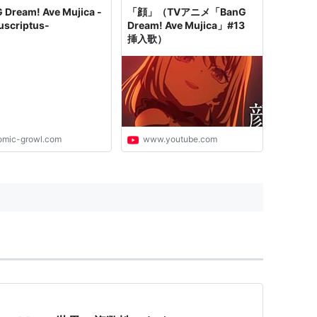
 Dream! Ave Mujica -
「顔」（TVアニメ「BanG
scriptus-
Dream! Ave Mujica」#13
挿入歌）
omic-growl.com
www.youtube.com