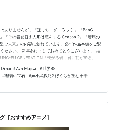
はありませんが，『ぼっち・ざ・ろっく!』『BanG
『世界99』『その着せ替え人形は恋をする Season 2』『瑠璃の
が望む未来』の内容に触れています。必ず作品本編をご覧
ください。 新年あけましておめでとうございます。 結
UNG-FU GENERATION「転がる岩，君に朝が降る」の
 出来れば世界を僕は塗り変えたい戦争をなくすような
 Dream! Ave Mujica
#
世界99
ょっとそれもあるよな 作詞：後藤正文 このカバー版は
#
瑠璃の宝石
#
羅小黒戦記2 ぼくらが望む未来
キング［おすすめアニメ］