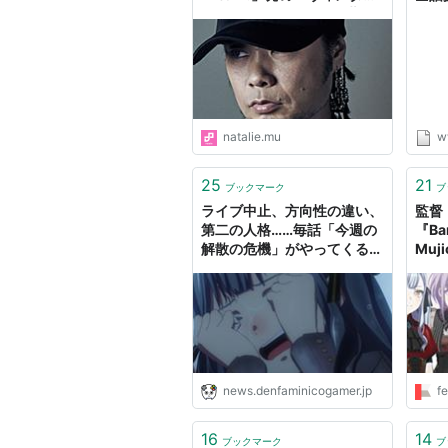
バンド・Ave Mujicaの世界 -
編。A
音楽ナタリー 特集・インタ
くMy
ビュー
かった
natalie.mu
w
25
21
ブックマーク
ブ
ライブ中止、方向性の違い、
監督
第二の人格……毎話「今週の
『Ban
解散の危機」がやってくるガ
Muj
ールズバンドアニメ『BanG
Febr
Dream! Ave Mujica』がす
ごすぎるので見てほしい
news.denfaminicogamer.jp
fe
16
14
ブックマーク
ブ