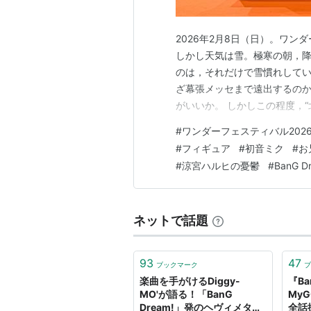
2026年2月8日（日）。ワ
しかし天気は雪。極寒の朝，
のは，それだけで雪慣れして
ざ幕張メッセまで遠出するの
がいいか。 しかしこの程度，“
もの。大騒ぎしていては失笑
#
ワンダーフェスティバル202
いく。まるで積もる勢いもな
#
フィギュア
#
初音ミク
#
お
はないが，行かずに後悔するこ
#
涼宮ハルヒの憂鬱
#
BanG Dr
ネットで話題
93
47
ブックマーク
ブ
楽曲を手がけるDiggy-
『Ban
MO'が語る！「BanG
MyG
Dream!」発のヘヴィメタル
全話