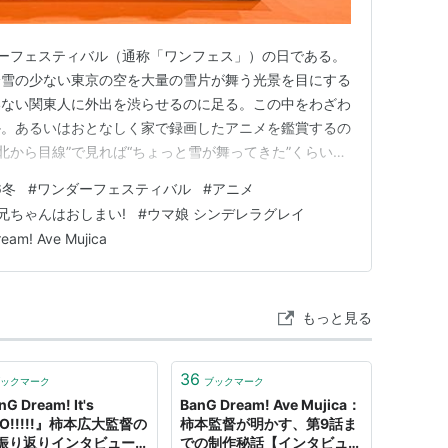
ンダーフェスティバル（通称「ワンフェス」）の日である。
降雪の少ない東京の空を大量の雪片が舞う光景を目にする
いない関東人に外出を渋らせるのに足る。この中をわざわ
か。あるいはおとなしく家で録画したアニメを鑑賞するの
北から目線”で見れば“ちょっと雪が舞ってきた”くらいの
ものだ。逡巡するうちに朝の時間はみるみるうちに溶けて
6冬
#
ワンダーフェスティバル
#
アニメ
い東京の雪のように。こうした場合，行って後悔すること
兄ちゃんはおしまい!
#
ウマ娘 シンデレラグレイ
とはあるという…
eam! Ave Mujica
もっと見る
36
ックマーク
ブックマーク
G Dream! It's
BanG Dream! Ave Mujica：
O!!!!!』柿本広大監督の
柿本監督が明かす、第9話ま
振り返りインタビュー後
での制作秘話【インタビュ