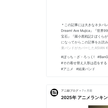
＊この記事には大きなネタバレ
Dream! Ave Mujica』
宝石』『羅小黒戦記2 ぼくら
になってからこの記事をお読み
束バンドがカバーしたASIAN K
歌詞は，こんな言葉で始まる。
#
ぼっち・ざ・ろっく!
#
BanG
大逸れたことじゃないだけどち
#
その着せ替え人形は恋をする
『…
#
アニメ
#
結束バンド
•
アニ録ブログ
7ヶ月前
2025年 アニメラン